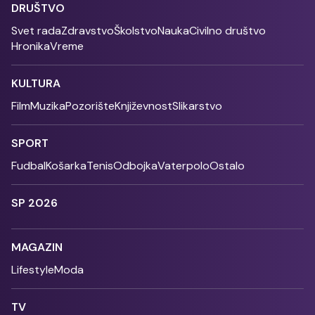
DRUŠTVO
Svet rada
Zdravstvo
Školstvo
Nauka
Civilno društvo
Hronika
Vreme
KULTURA
Film
Muzika
Pozorište
Književnost
Slikarstvo
SPORT
Fudbal
Košarka
Tenis
Odbojka
Vaterpolo
Ostalo
SP 2026
MAGAZIN
Lifestyle
Moda
TV