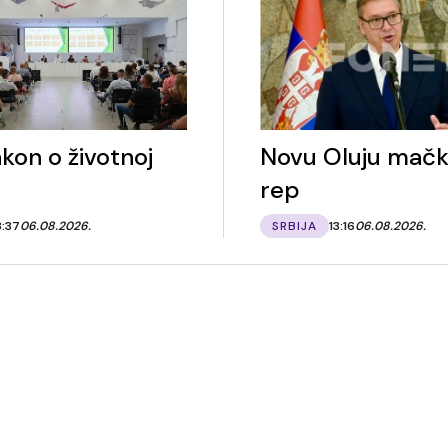
kon o životnoj
Novu Oluju mačk
rep
3:37
06.08.2026.
SRBIJA
13:16
06.08.2026.