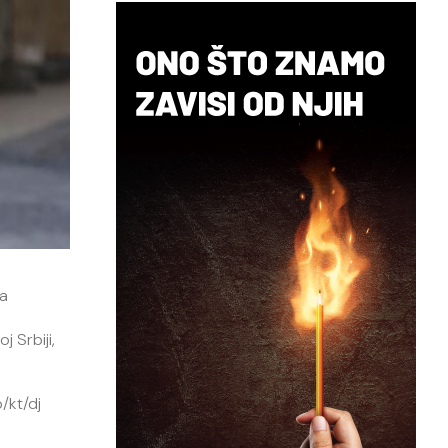
ga
 Srbiji,
/kt/dj