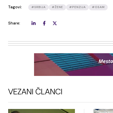
Tagovi:
#SRBIJA
#ŽENE
#PENZIJA
#OSAM
Share:
VEZANI ČLANCI