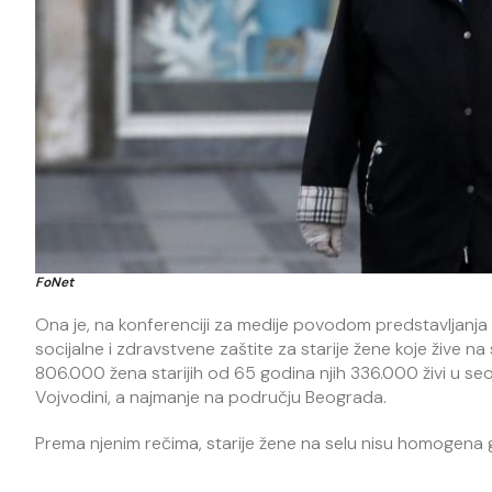
FoNet
Ona je, na konferenciji za medije povodom predstavljanja
socijalne i zdravstvene zaštite za starije žene koje žive na 
806.000 žena starijih od 65 godina njih 336.000 živi u seos
Vojvodini, a najmanje na području Beograda.
Prema njenim rečima, starije žene na selu nisu homogena g