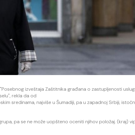
 "Posebnog izveštaja Zaštitnika građana o zastupljenosti uslu
selu", rekla da od
kim sredinama, najviše u Šumadiji, pa u zapadnoj Srbiji, istočnoj
rupa, pa se ne može uopšteno oceniti njihov položaj. (kraj) vip