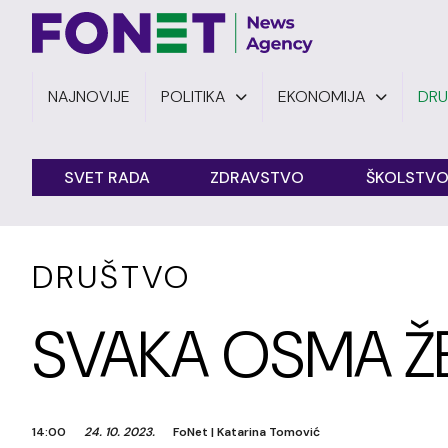
NAJNOVIJE
POLITIKA
EKONOMIJA
DR
SVET RADA
ZDRAVSTVO
ŠKOLSTV
DRUŠTVO
SVAKA OSMA ŽE
14:00
24. 10. 2023.
FoNet
|
Katarina Tomović