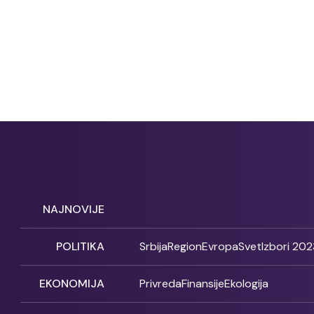
NAJNOVIJE
POLITIKA
Srbija
Region
Evropa
Svet
Izbori 202
EKONOMIJA
Privreda
Finansije
Ekologija