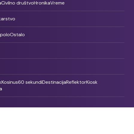
a
Civilno društvo
Hronika
Vreme
ikarstvo
rpolo
Ostalo
k
Kosinus
60 sekundi
Destinacija
Reflektor
Kiosk
a