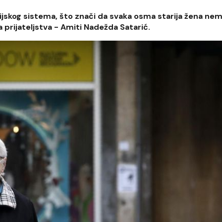
zijskog sistema, što znači da svaka osma starija žena ne
 prijateljstva - Amiti Nadežda Satarić.