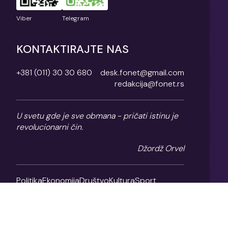
Viber
Telegram
KONTAKTIRAJTE NAS
+381 (011) 30 30 680
desk.fonet@gmail.com
redakcija@fonet.rs
U svetu gde je sve obmana - pričati istinu je
revolucionarni čin.
Džordž Orvel
Politika
Ekonomija
Društvo
Kultura
Sport
Magazin
O nama
Impresum
Politika privatnosti