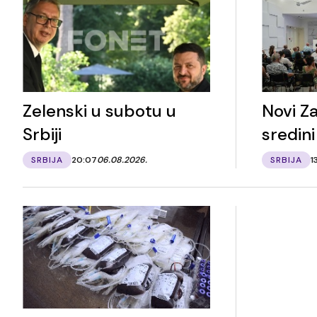
Zelenski u subotu u
Novi Za
Srbiji
sredini
SRBIJA
20:07
06.08.2026.
SRBIJA
1