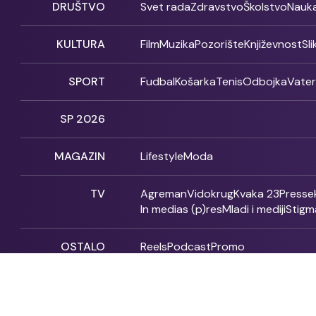
DRUŠTVO
Svet rada
Zdravstvo
Školstvo
Nauk
KULTURA
Film
Muzika
Pozorište
Književnost
Sl
SPORT
Fudbal
Košarka
Tenis
Odbojka
Vate
SP 2026
MAGAZIN
Lifestyle
Moda
TV
Agreman
Vidokrug
Kvaka 23
Presse
In medias (p)res
Mladi i mediji
Stigm
OSTALO
Reels
Podcast
Promo
Fonet - 2004 - 2026 - All rights reserved