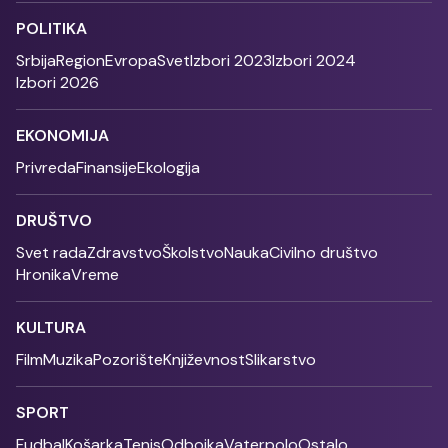
POLITIKA
Srbija
Region
Evropa
Svet
Izbori 2023
Izbori 2024
Izbori 2026
EKONOMIJA
Privreda
Finansije
Ekologija
DRUŠTVO
Svet rada
Zdravstvo
Školstvo
Nauka
Civilno društvo
Hronika
Vreme
KULTURA
Film
Muzika
Pozorište
Književnost
Slikarstvo
SPORT
Fudbal
Košarka
Tenis
Odbojka
Vaterpolo
Ostalo