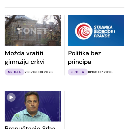
Možda vratiti
Politika bez
gimnziju crkvi
principa
SRBIJA
21:37
03.08.2026.
SRBIJA
18:11
31.07.2026.
Prepuštanje Srba