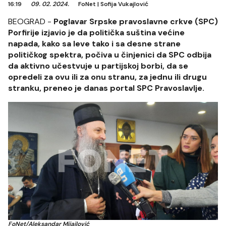
16:19
09. 02. 2024.
FoNet
|
Sofija Vukajlović
BEOGRAD -
Poglavar Srpske pravoslavne crkve (SPC)
Porfirije izjavio je da politička suština većine
napada, kako sa leve tako i sa desne strane
političkog spektra, počiva u činjenici da SPC odbija
da aktivno učestvuje u partijskoj borbi, da se
opredeli za ovu ili za onu stranu, za jednu ili drugu
stranku, preneo je danas portal SPC Pravoslavlje.
FoNet/Aleksandar Mijailović