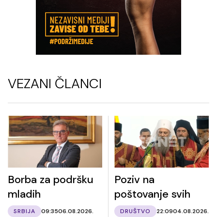
VEZANI ČLANCI
Borba za podršku
Poziv na
mladih
poštovanje svih
SRBIJA
09:35
06.08.2026.
DRUŠTVO
22:09
04.08.2026.