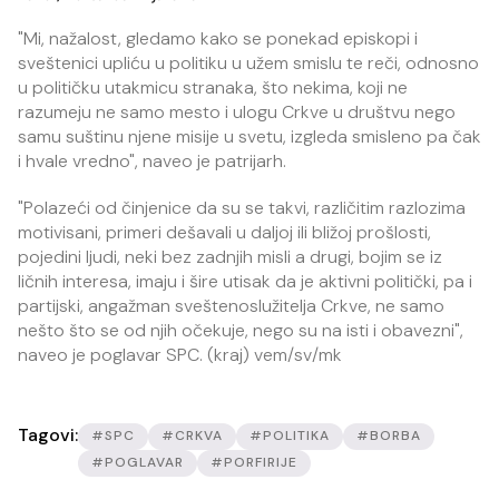
"Mi, nažalost, gledamo kako se ponekad episkopi i
sveštenici upliću u politiku u užem smislu te reči, odnosno
u političku utakmicu stranaka, što nekima, koji ne
razumeju ne samo mesto i ulogu Crkve u društvu nego
samu suštinu njene misije u svetu, izgleda smisleno pa čak
i hvale vredno", naveo je patrijarh.
"Polazeći od činjenice da su se takvi, različitim razlozima
motivisani, primeri dešavali u daljoj ili bližoj prošlosti,
pojedini ljudi, neki bez zadnjih misli a drugi, bojim se iz
ličnih interesa, imaju i šire utisak da je aktivni politički, pa i
partijski, angažman sveštenoslužitelja Crkve, ne samo
nešto što se od njih očekuje, nego su na isti i obavezni",
naveo je poglavar SPC. (kraj) vem/sv/mk
Tagovi:
#SPC
#CRKVA
#POLITIKA
#BORBA
#POGLAVAR
#PORFIRIJE