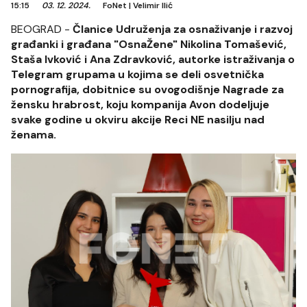
15:15
03. 12. 2024.
FoNet
|
Velimir Ilić
BEOGRAD -
Članice Udruženja za osnaživanje i razvoj
građanki i građana "OsnaŽene" Nikolina Tomašević,
Staša Ivković i Ana Zdravković, autorke istraživanja o
Telegram grupama u kojima se deli osvetnička
pornografija, dobitnice su ovogodišnje Nagrade za
žensku hrabrost, koju kompanija Avon dodeljuje
svake godine u okviru akcije Reci NE nasilju nad
ženama.