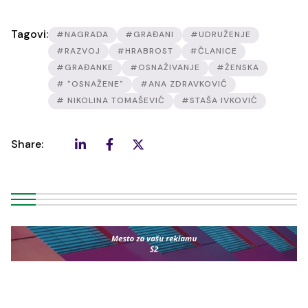
Tagovi:
#NAGRADA
#GRAĐANI
#UDRUŽENJE
#RAZVOJ
#HRABROST
#ČLANICE
#GRAĐANKE
#OSNAŽIVANJE
#ŽENSKA
# "OSNAŽENE"
#ANA ZDRAVKOVIĆ
# NIKOLINA TOMAŠEVIĆ
#STAŠA IVKOVIĆ
Share: