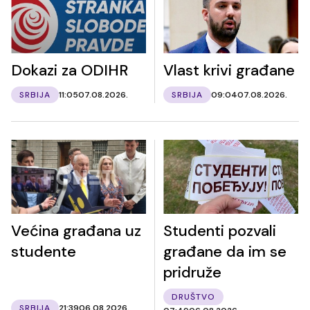
Dokazi za ODIHR
Vlast krivi građane
SRBIJA
11:05
07.08.2026.
SRBIJA
09:04
07.08.2026.
Većina građana uz
Studenti pozvali
studente
građane da im se
pridruže
DRUŠTVO
SRBIJA
21:39
06.08.2026.