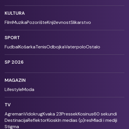
KULTURA
Film
Muzika
Pozorište
Književnost
Slikarstvo
SPORT
Fudbal
Košarka
Tenis
Odbojka
Vaterpolo
Ostalo
SP 2026
MAGAZIN
Lifestyle
Moda
TV
Agreman
Vidokrug
Kvaka 23
Pressek
Kosinus
60 sekundi
Destinacija
Reflektor
Kiosk
In medias (p)res
Mladi i mediji
Stigma