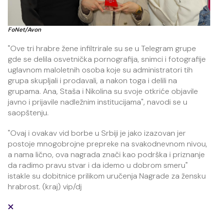
FoNet/Avon
"Ove tri hrabre žene infiltrirale su se u Telegram grupe
gde se delila osvetnička pornografija, snimci i fotografije
uglavnom maloletnih osoba koje su administratori tih
grupa skupljali i prodavali, a nakon toga i delili na
grupama. Ana, Staša i Nikolina su svoje otkriće objavile
javno i prijavile nadležnim institucijama", navodi se u
saopštenju.
"Ovaj i ovakav vid borbe u Srbiji je jako izazovan jer
postoje mnogobrojne prepreke na svakodnevnom nivou,
a nama lično, ova nagrada znači kao podrška i priznanje
da radimo pravu stvar i da idemo u dobrom smeru"
istakle su dobitnice prilikom uručenja Nagrade za žensku
hrabrost. (kraj) vip/dj