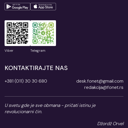
Viber
Telegram
KONTAKTIRAJTE NAS
+381 (011) 30 30 680
desk.fonet@gmail.com
redakcija@fonet.rs
U svetu gde je sve obmana - pričati istinu je
revolucionarni čin.
Džordž Orvel