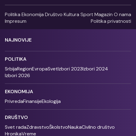
Politika
Ekonomija
Društvo
Kultura
Sport
Magazin
O nama
Impresum
Politika privatnosti
NAJNOVIJE
POLITIKA
Srbija
Region
Evropa
Svet
Izbori 2023
Izbori 2024
Izbori 2026
EKONOMIJA
Privreda
Finansije
Ekologija
DRUŠTVO
Svet rada
Zdravstvo
Školstvo
Nauka
Civilno društvo
Hronika
Vreme