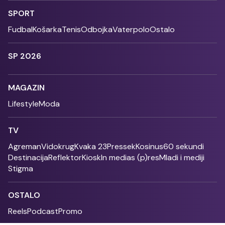
SPORT
Fudbal
Košarka
Tenis
Odbojka
Vaterpolo
Ostalo
SP 2026
MAGAZIN
Lifestyle
Moda
TV
Agreman
Vidokrug
Kvaka 23
Pressek
Kosinus
60 sekundi
Destinacija
Reflektor
Kiosk
In medias (p)res
Mladi i mediji
Stigma
OSTALO
Reels
Podcast
Promo