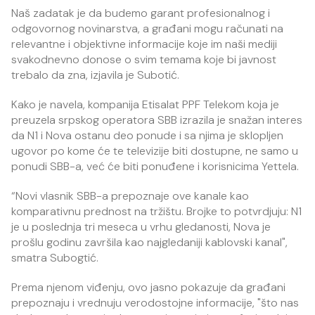
Naš zadatak je da budemo garant profesionalnog i
odgovornog novinarstva, a građani mogu računati na
relevantne i objektivne informacije koje im naši mediji
svakodnevno donose o svim temama koje bi javnost
trebalo da zna, izjavila je Subotić.
Kako je navela, kompanija Etisalat PPF Telekom koja je
preuzela srpskog operatora SBB izrazila je snažan interes
da N1 i Nova ostanu deo ponude i sa njima je sklopljen
ugovor po kome će te televizije biti dostupne, ne samo u
ponudi SBB-a, već će biti ponuđene i korisnicima Yettela.
“Novi vlasnik SBB-a prepoznaje ove kanale kao
komparativnu prednost na tržištu. Brojke to potvrdjuju: N1
je u poslednja tri meseca u vrhu gledanosti, Nova je
prošlu godinu završila kao najgledaniji kablovski kanal",
smatra Subogtić.
Prema njenom viđenju, ovo jasno pokazuje da građani
prepoznaju i vrednuju verodostojne informacije, "što nas