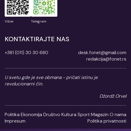
Viber
Telegram
KONTAKTIRAJTE NAS
+381 (011) 30 30 680
desk.fonet@gmail.com
redakcija@fonet.rs
U svetu gde je sve obmana - pričati istinu je
revolucionarni čin.
Džordž Orvel
Politika
Ekonomija
Društvo
Kultura
Sport
Magazin
O nama
Impresum
Politika privatnosti