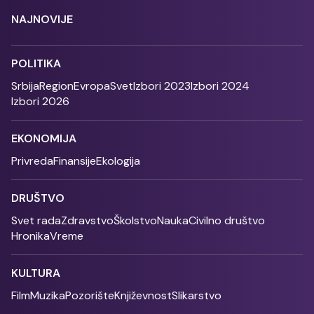
NAJNOVIJE
POLITIKA
Srbija
Region
Evropa
Svet
Izbori 2023
Izbori 2024
Izbori 2026
EKONOMIJA
Privreda
Finansije
Ekologija
DRUŠTVO
Svet rada
Zdravstvo
Školstvo
Nauka
Civilno društvo
Hronika
Vreme
KULTURA
Film
Muzika
Pozorište
Književnost
Slikarstvo