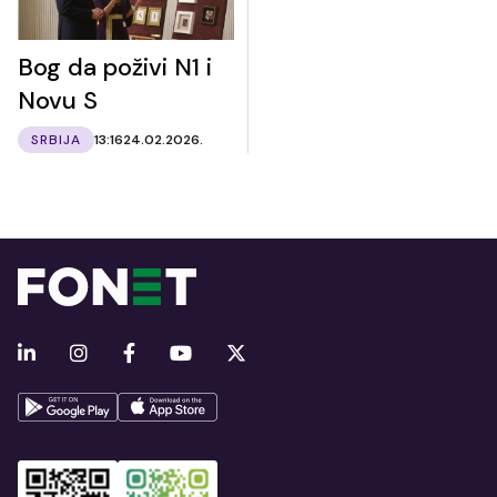
Bog da poživi N1 i
Novu S
SRBIJA
13:16
24.02.2026.