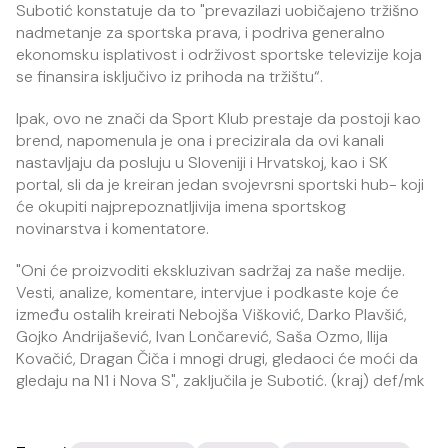
Subotić konstatuje da to "prevazilazi uobičajeno tržišno
nadmetanje za sportska prava, i podriva generalno
ekonomsku isplativost i održivost sportske televizije koja
se finansira isključivo iz prihoda na tržištu“.
Ipak, ovo ne znači da Sport Klub prestaje da postoji kao
brend, napomenula je ona i precizirala da ovi kanali
nastavljaju da posluju u Sloveniji i Hrvatskoj, kao i SK
portal, sli da je kreiran jedan svojevrsni sportski hub- koji
će okupiti najprepoznatljivija imena sportskog
novinarstva i komentatore.
"Oni će proizvoditi ekskluzivan sadržaj za naše medije.
Vesti, analize, komentare, intervjue i podkaste koje će
između ostalih kreirati Nebojša Višković, Darko Plavšić,
Gojko Andrijašević, Ivan Lončarević, Saša Ozmo, Ilija
Kovačić, Dragan Čiča i mnogi drugi, gledaoci će moći da
gledaju na N1 i Nova S", zaključila je Subotić. (kraj) def/mk