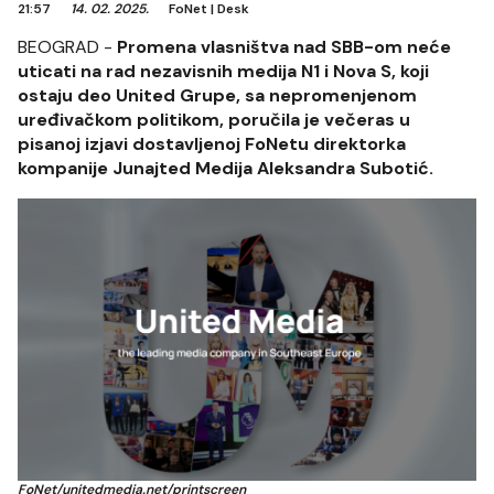
21:57
14. 02. 2025.
FoNet
|
Desk
BEOGRAD -
Promena vlasništva nad SBB-om neće
uticati na rad nezavisnih medija N1 i Nova S, koji
ostaju deo United Grupe, sa nepromenjenom
uređivačkom politikom, poručila je večeras u
pisanoj izjavi dostavljenoj FoNetu direktorka
kompanije Junajted Medija Aleksandra Subotić.
FoNet/unitedmedia.net/printscreen