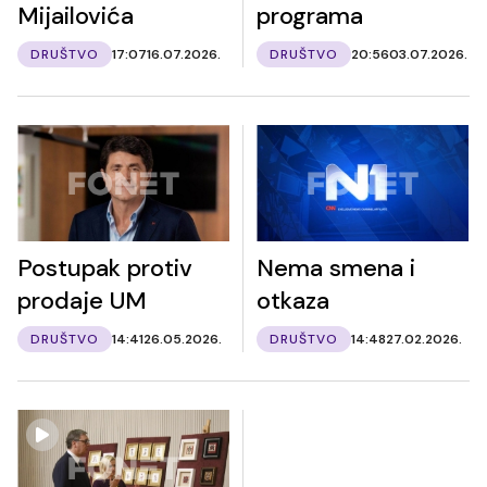
Mijailovića
programa
DRUŠTVO
17:07
16.07.2026.
DRUŠTVO
20:56
03.07.2026.
Postupak protiv
Nema smena i
prodaje UM
otkaza
DRUŠTVO
14:41
26.05.2026.
DRUŠTVO
14:48
27.02.2026.