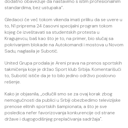
dodatno obavezuje da nastavimo s istim profesionalnim
standardima, bez ustupaka”.
Gledaoci će već tokom vikenda imati priliku da se uvere u
to, N1 priprema 24 časovni specijalni program tokom
kojeg će izveštavati sa studentskih protesta u
Kragujevcu, baš kao što je to, na primer, bio slučaj sa
pokrivanjem blokade na Autokomandi i mostova u Novom
Sadu, naglasila je Subotić.
United Grupa prodala je Areni prava na prenos sportskih
takmičenja koje je držao Sport klub Srbija. Komentarišući
to, Subotić ističe da je to bilo jedino održivo poslovno
rešenje.
Kako je objasnila, „odlučili smo se za ovaj korak zbog
nemogućnosti da publici u Srbiji obezbedimo televizijske
prenose elitnih sportskih šampionata, a što je sve
posledica nefer favorizovanja konkurencije od strane
države i dugogodišnjeg preplaćivanja sadržaja".