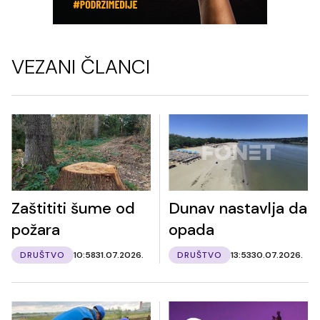
VEZANI ČLANCI
Zaštititi šume od
Dunav nastavlja da
požara
opada
DRUŠTVO
10:58
31.07.2026.
DRUŠTVO
13:53
30.07.2026.