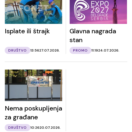
Isplate ili štrajk
Glavna nagrada
stan
DRUŠTVO
13:56
27.07.2026.
PROMO
11:19
24.07.2026.
Nema poskupljenja
za građane
DRUŠTVO
10:26
20.07.2026.