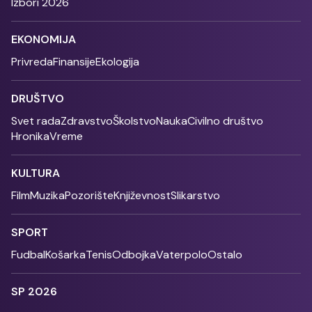
Izbori 2026
EKONOMIJA
Privreda
Finansije
Ekologija
DRUŠTVO
Svet rada
Zdravstvo
Školstvo
Nauka
Civilno društvo
Hronika
Vreme
KULTURA
Film
Muzika
Pozorište
Književnost
Slikarstvo
SPORT
Fudbal
Košarka
Tenis
Odbojka
Vaterpolo
Ostalo
SP 2026