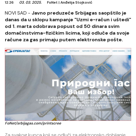
12:26
03. 03. 2025.
FoNet
|
Anđelija Stojković
NOVI SAD -
Javno preduzeće Srbijagas saopštilo je
danas da u sklopu kampanje "Uzmi e-račun i uštedi"
od 1. marta odobrava popust od 50 dinara svim
domaćinstvima-fizičkim licima, koji odluče da svoje
račune za gas primaju putem elektronske pošte.
FoNet/srbijagas.com/printscree
Za svakog kupca koji se odluči za elektronsko dobijanje