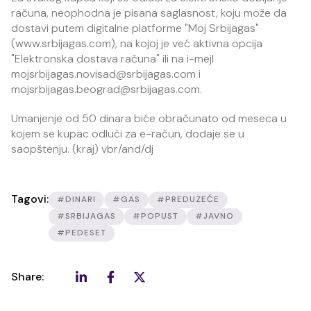
računa, neophodna je pisana saglasnost, koju može da
dostavi putem digitalne platforme "Moj Srbijagas"
(www.srbijagas.com), na kojoj je već aktivna opcija
"Elektronska dostava računa" ili na i-mejl
mojsrbijagas.novisad@srbijagas.com i
mojsrbijagas.beograd@srbijagas.com.
Umanjenje od 50 dinara biće obračunato od meseca u
kojem se kupac odluči za e-račun, dodaje se u
saopštenju. (kraj) vbr/and/dj
Tagovi:
#DINARI
#GAS
#PREDUZEĆE
#SRBIJAGAS
#POPUST
#JAVNO
#PEDESET
Share: