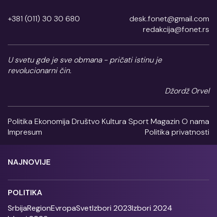
+381 (011) 30 30 680
desk.fonet@gmail.com
redakcija@fonet.rs
U svetu gde je sve obmana - pričati istinu je
revolucionarni čin.
Džordž Orvel
Politika
Ekonomija
Društvo
Kultura
Sport
Magazin
O nama
Impresum
Politika privatnosti
NAJNOVIJE
POLITIKA
Srbija
Region
Evropa
Svet
Izbori 2023
Izbori 2024