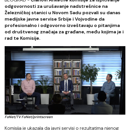
odgovornosti za urušavanje nadstrešnice na
Železničkoj stanici u Novom Sadu pozvali su danas
medijske javne servise Srbije i Vojvodine da
profesionalno i odgovorno izveštavaju o pitanjima
od društvenog značaja za građane, među kojima je i
rad te Komisije.
FoNet/TV FoNet/printscreen
Komisija je ukazala da javni servisi o rezultatima njenog