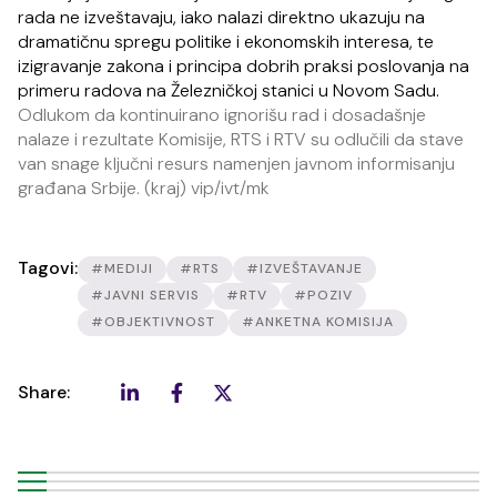
rada ne izveštavaju, iako nalazi direktno ukazuju na
dramatičnu spregu politike i ekonomskih interesa, te
izigravanje zakona i principa dobrih praksi poslovanja na
primeru radova na Železničkoj stanici u Novom Sadu.
Odlukom da kontinuirano ignorišu rad i dosadašnje
nalaze i rezultate Komisije, RTS i RTV su odlučili da stave
van snage ključni resurs namenjen javnom informisanju
građana Srbije. (kraj) vip/ivt/mk
Tagovi:
#MEDIJI
#RTS
#IZVEŠTAVANJE
#JAVNI SERVIS
#RTV
#POZIV
#OBJEKTIVNOST
#ANKETNA KOMISIJA
Share: