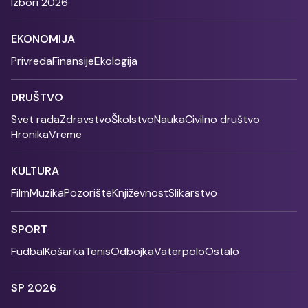
Izbori 2026
EKONOMIJA
Privreda
Finansije
Ekologija
DRUŠTVO
Svet rada
Zdravstvo
Školstvo
Nauka
Civilno društvo
Hronika
Vreme
KULTURA
Film
Muzika
Pozorište
Književnost
Slikarstvo
SPORT
Fudbal
Košarka
Tenis
Odbojka
Vaterpolo
Ostalo
SP 2026