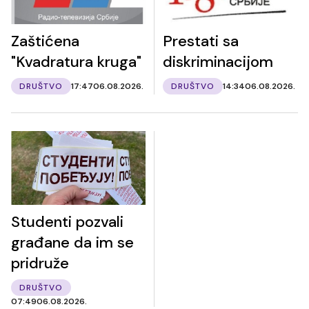
Zaštićena
Prestati sa
"Kvadratura kruga"
diskriminacijom
DRUŠTVO
17:47
06.08.2026.
DRUŠTVO
14:34
06.08.2026.
Studenti pozvali
građane da im se
pridruže
DRUŠTVO
07:49
06.08.2026.