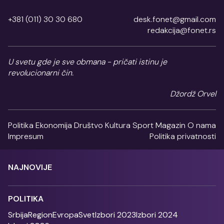
+381 (011) 30 30 680
desk.fonet@gmail.com
redakcija@fonet.rs
U svetu gde je sve obmana - pričati istinu je
revolucionarni čin.
Džordž Orvel
Politika
Ekonomija
Društvo
Kultura
Sport
Magazin
O nama
Impresum
Politika privatnosti
NAJNOVIJE
POLITIKA
Srbija
Region
Evropa
Svet
Izbori 2023
Izbori 2024