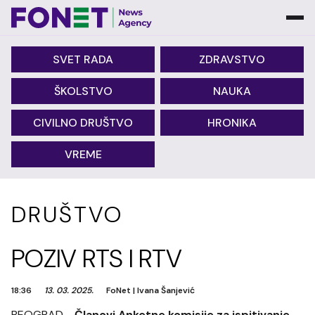
SVET RADA
ZDRAVSTVO
ŠKOLSTVO
NAUKA
CIVILNO DRUŠTVO
HRONIKA
VREME
DRUŠTVO
POZIV RTS I RTV
18:36
13. 03. 2025.
FoNet
|
Ivana Šanjević
BEOGRAD -
Članovi Anketne komisije za ispitivanje