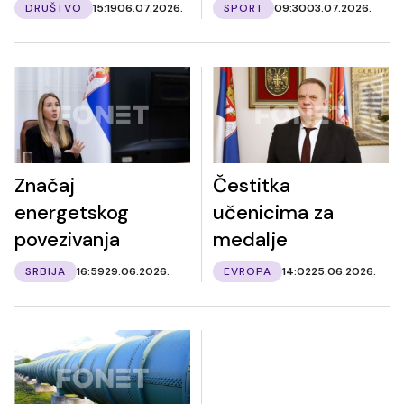
DRUŠTVO
15:19
06.07.2026.
SPORT
09:30
03.07.2026.
Značaj
Čestitka
energetskog
učenicima za
povezivanja
medalje
SRBIJA
16:59
29.06.2026.
EVROPA
14:02
25.06.2026.