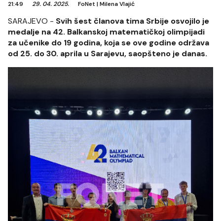
21:49
29. 04. 2025.
FoNet
|
Milena Vlajić
SARAJEVO -
Svih šest članova tima Srbije osvojilo je
medalje na 42. Balkanskoj matematičkoj olimpijadi
za učenike do 19 godina, koja se ove godine održava
od 25. do 30. aprila u Sarajevu, saopšteno je danas.