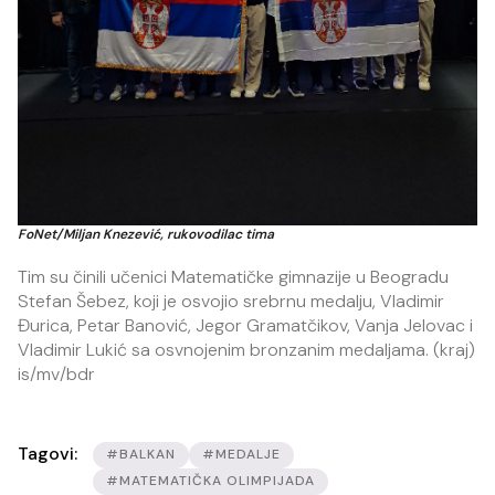
FoNet/Miljan Knezević, rukovodilac tima
Tim su činili učenici Matematičke gimnazije u Beogradu
Stefan Šebez, koji je osvojio srebrnu medalju, Vladimir
Đurica, Petar Banović, Jegor Gramatčikov, Vanja Jelovac i
Vladimir Lukić sa osvnojenim bronzanim medaljama. (kraj)
is/mv/bdr
Tagovi:
#BALKAN
#MEDALJE
#MATEMATIČKA OLIMPIJADA