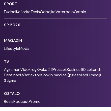
SPORT
Fudbal
Košarka
Tenis
Odbojka
Vaterpolo
Ostalo
SP 2026
MAGAZIN
Lifestyle
Moda
TV
Agreman
Vidokrug
Kvaka 23
Pressek
Kosinus
60 sekundi
Destinacija
Reflektor
Kiosk
In medias (p)res
Mladi i mediji
Stigma
OSTALO
Reels
Podcast
Promo