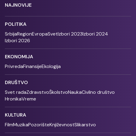
NAJNOVIJE
POLITIKA
Srbija
Region
Evropa
Svet
Izbori 2023
Izbori 2024
Izbori 2026
EKONOMIJA
Privreda
Finansije
Ekologija
DRUŠTVO
Svet rada
Zdravstvo
Školstvo
Nauka
Civilno društvo
Hronika
Vreme
KULTURA
Film
Muzika
Pozorište
Književnost
Slikarstvo