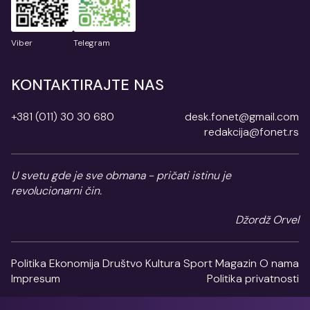
Viber
Telegram
KONTAKTIRAJTE NAS
+381 (011) 30 30 680
desk.fonet@gmail.com
redakcija@fonet.rs
U svetu gde je sve obmana - pričati istinu je
revolucionarni čin.
Džordž Orvel
Politika
Ekonomija
Društvo
Kultura
Sport
Magazin
O nama
Impresum
Politika privatnosti