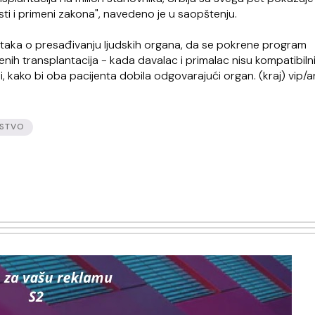
sti i primeni zakona", navedeno je u saopštenju.
ataka o presađivanju ljudskih organa, da se pokrene program
nih transplantacija - kada davalac i primalac nisu kompatibiln
, kako bi oba pacijenta dobila odgovarajući organ. (kraj) vip/
JSTVO