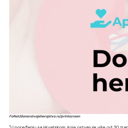
FoNet/donorstvojeherojstvo.rs/printscreen
"U poređenju sa Hrvatskom, koja ostvaruje više od 30 tran