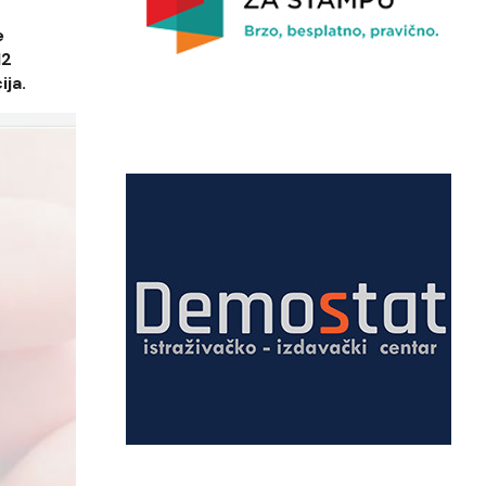
e
12
ija.