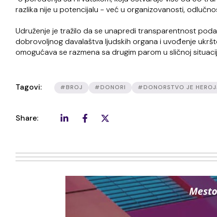
razlika nije u potencijalu - već u organizovanosti, odlučno
Udruženje je tražilo da se unapredi transparentnost pod
dobrovoljnog davalaštva ljudskih organa i uvođenje ukršte
omogućava se razmena sa drugim parom u sličnoj situaciji
Tagovi:
#BROJ
#DONORI
#DONORSTVO JE HERO
Share: