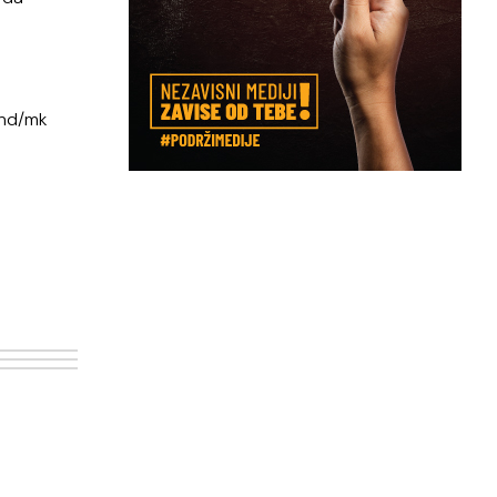
i
and/mk