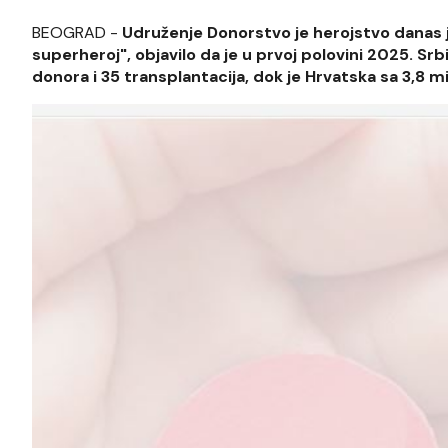
BEOGRAD -
Udruženje Donorstvo je herojstvo danas
superheroj", objavilo da je u prvoj polovini 2025. Srb
donora i 35 transplantacija, dok je Hrvatska sa 3,8 mi