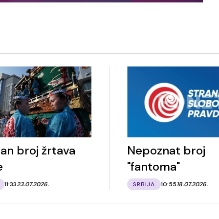
an broj žrtava
Nepoznat broj
e
"fantoma"
11:33
23.07.2026.
SRBIJA
10:55
18.07.2026.