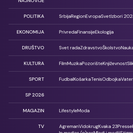
NAJNOVIJE
POLITIKA
Srbija
Region
Evropa
Svet
Izbori 202
EKONOMIJA
Privreda
Finansije
Ekologija
DRUŠTVO
Svet rada
Zdravstvo
Školstvo
Nauk
KULTURA
Film
Muzika
Pozorište
Književnost
Sl
SPORT
Fudbal
Košarka
Tenis
Odbojka
Vate
SP 2026
MAGAZIN
Lifestyle
Moda
TV
Agreman
Vidokrug
Kvaka 23
Presse
In medias (p)res
Mladi i mediji
Stigm