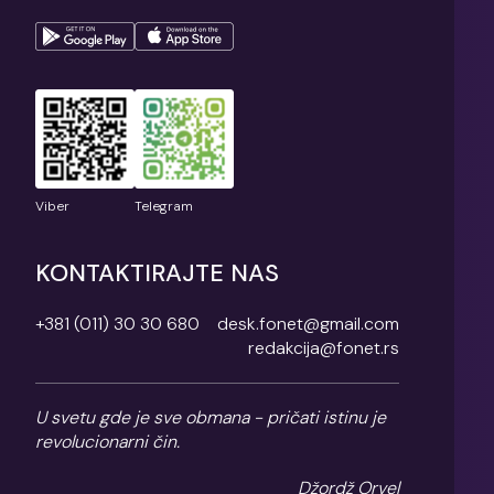
Viber
Telegram
KONTAKTIRAJTE NAS
+381 (011) 30 30 680
desk.fonet@gmail.com
redakcija@fonet.rs
U svetu gde je sve obmana - pričati istinu je
revolucionarni čin.
Džordž Orvel