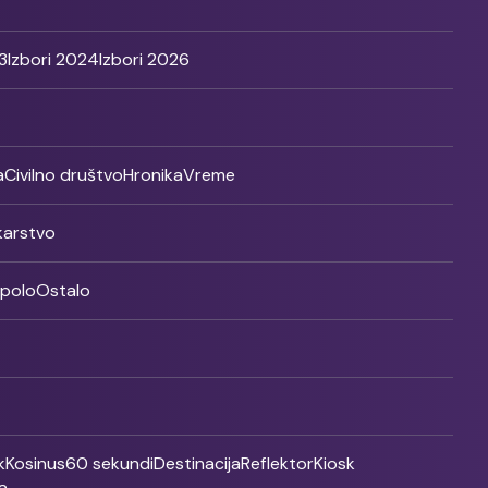
3
Izbori 2024
Izbori 2026
a
Civilno društvo
Hronika
Vreme
ikarstvo
rpolo
Ostalo
k
Kosinus
60 sekundi
Destinacija
Reflektor
Kiosk
a