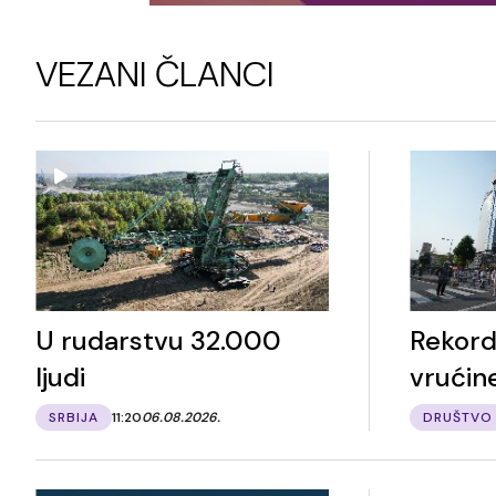
VEZANI ČLANCI
U rudarstvu 32.000
Rekord
ljudi
vrućin
SRBIJA
11:20
06.08.2026.
DRUŠTVO