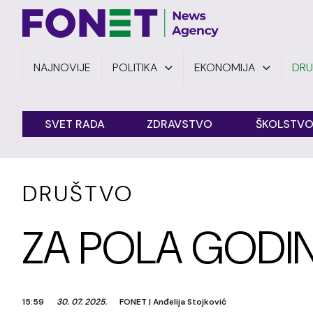
NAJNOVIJE
POLITIKA
EKONOMIJA
DR
SVET RADA
ZDRAVSTVO
ŠKOLSTV
DRUŠTVO
ZA POLA GODI
15:59
30. 07. 2025.
FONET
|
Anđelija Stojković