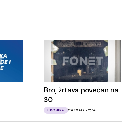
Broj žrtava povećan na
30
HRONIKA
09:30
14.07.2026.