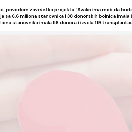
 je, povodom završetka projekta "Svako ima moć da bud
ija sa 6,6 miliona stanovnika i 38 donorskih bolnica imala 
liona stanovnika imala 58 donora i izvela 119 transplantac