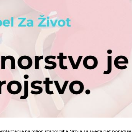
splantacija na milion stanovnika, Srbija sa svega pet pokazuje