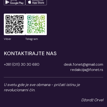
Viber
Telegram
KONTAKTIRAJTE NAS
+381 (011) 30 30 680
desk.fonet@gmail.com
redakcija@fonet.rs
U svetu gde je sve obmana - pričati istinu je
revolucionarni čin.
Džordž Orvel