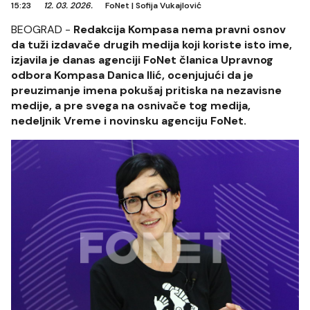
15:23
12. 03. 2026.
FoNet
|
Sofija Vukajlović
BEOGRAD -
Redakcija Kompasa nema pravni osnov
da tuži izdavače drugih medija koji koriste isto ime,
izjavila je danas agenciji FoNet članica Upravnog
odbora Kompasa Danica Ilić, ocenjujući da je
preuzimanje imena pokušaj pritiska na nezavisne
medije, a pre svega na osnivače tog medija,
nedeljnik Vreme i novinsku agenciju FoNet.