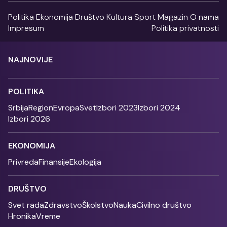
Politika
Ekonomija
Društvo
Kultura
Sport
Magazin
O nama
Impresum
Politika privatnosti
NAJNOVIJE
POLITIKA
Srbija
Region
Evropa
Svet
Izbori 2023
Izbori 2024
Izbori 2026
EKONOMIJA
Privreda
Finansije
Ekologija
DRUŠTVO
Svet rada
Zdravstvo
Školstvo
Nauka
Civilno društvo
Hronika
Vreme