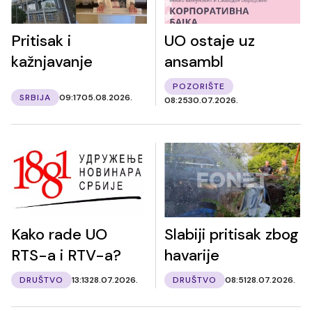
Pritisak i
UO ostaje uz
kažnjavanje
ansambl
POZORIŠTE
SRBIJA
09:17
05.08.2026.
08:25
30.07.2026.
Kako rade UO
Slabiji pritisak zbog
RTS-a i RTV-a?
havarije
DRUŠTVO
13:13
28.07.2026.
DRUŠTVO
08:51
28.07.2026.