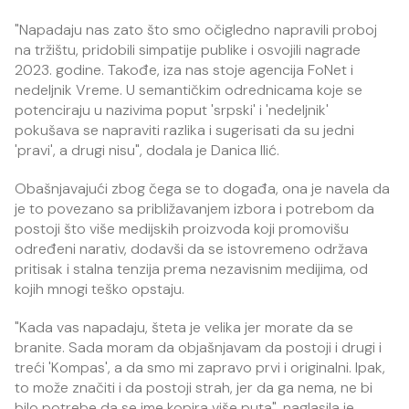
"Napadaju nas zato što smo očigledno napravili proboj
na tržištu, pridobili simpatije publike i osvojili nagrade
2023. godine. Takođe, iza nas stoje agencija FoNet i
nedeljnik Vreme. U semantičkim odrednicama koje se
potenciraju u nazivima poput 'srpski' i 'nedeljnik'
pokušava se napraviti razlika i sugerisati da su jedni
'pravi', a drugi nisu", dodala je Danica Ilić.
Obašnjavajući zbog čega se to događa, ona je navela da
je to povezano sa približavanjem izbora i potrebom da
postoji što više medijskih proizvoda koji promovišu
određeni narativ, dodavši da se istovremeno održava
pritisak i stalna tenzija prema nezavisnim medijima, od
kojih mnogi teško opstaju.
"Kada vas napadaju, šteta je velika jer morate da se
branite. Sada moram da objašnjavam da postoji i drugi i
treći 'Kompas', a da smo mi zapravo prvi i originalni. Ipak,
to može značiti i da postoji strah, jer da ga nema, ne bi
bilo potrebe da se ime kopira više puta", naglasila je