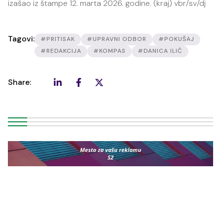
izašao iz štampe 12. marta 2026. godine. (kraj) vbr/sv/dj
Tagovi:
#PRITISAK
#UPRAVNI ODBOR
#POKUŠAJ
#REDAKCIJA
#KOMPAS
#DANICA ILIĆ
Share: