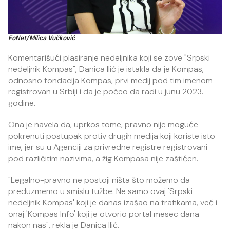
FoNet/Milica Vučković
Komentarišući plasiranje nedeljnika koji se zove "Srpski
nedeljnik Kompas", Danica Ilić je istakla da je Kompas,
odnosno fondacija Kompas, prvi medij pod tim imenom
registrovan u Srbiji i da je počeo da radi u junu 2023.
godine.
Ona je navela da, uprkos tome, pravno nije moguće
pokrenuti postupak protiv drugih medija koji koriste isto
ime, jer su u Agenciji za privredne registre registrovani
pod različitim nazivima, a žig Kompasa nije zaštićen.
"Legalno-pravno ne postoji ništa što možemo da
preduzmemo u smislu tužbe. Ne samo ovaj 'Srpski
nedeljnik Kompas' koji je danas izašao na trafikama, već i
onaj 'Kompas Info' koji je otvorio portal mesec dana
nakon nas", rekla je Danica Ilić.