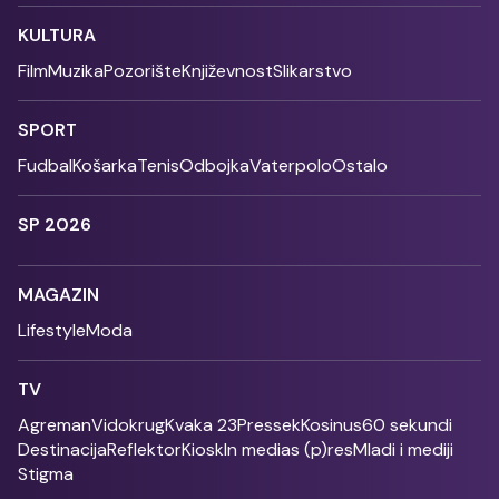
KULTURA
Film
Muzika
Pozorište
Književnost
Slikarstvo
SPORT
Fudbal
Košarka
Tenis
Odbojka
Vaterpolo
Ostalo
SP 2026
MAGAZIN
Lifestyle
Moda
TV
Agreman
Vidokrug
Kvaka 23
Pressek
Kosinus
60 sekundi
Destinacija
Reflektor
Kiosk
In medias (p)res
Mladi i mediji
Stigma