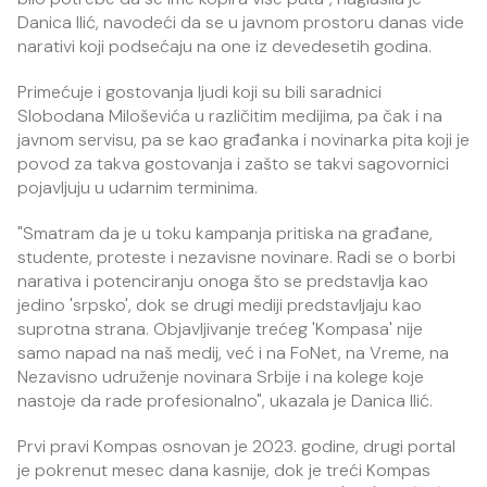
Danica Ilić, navodeći da se u javnom prostoru danas vide
narativi koji podsećaju na one iz devedesetih godina.
Primećuje i gostovanja ljudi koji su bili saradnici
Slobodana Miloševića u različitim medijima, pa čak i na
javnom servisu, pa se kao građanka i novinarka pita koji je
povod za takva gostovanja i zašto se takvi sagovornici
pojavljuju u udarnim terminima.
"Smatram da je u toku kampanja pritiska na građane,
studente, proteste i nezavisne novinare. Radi se o borbi
narativa i potenciranju onoga što se predstavlja kao
jedino 'srpsko', dok se drugi mediji predstavljaju kao
suprotna strana. Objavljivanje trećeg 'Kompasa' nije
samo napad na naš medij, već i na FoNet, na Vreme, na
Nezavisno udruženje novinara Srbije i na kolege koje
nastoje da rade profesionalno", ukazala je Danica Ilić.
Prvi pravi Kompas osnovan je 2023. godine, drugi portal
je pokrenut mesec dana kasnije, dok je treći Kompas