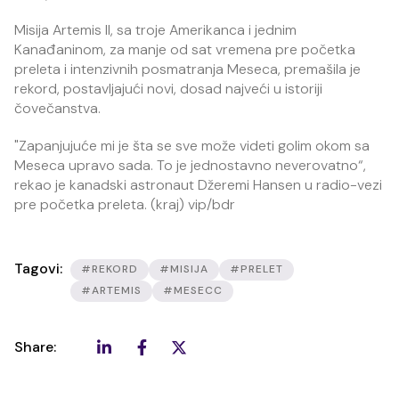
Misija Artemis II, sa troje Amerikanca i jednim
Kanađaninom, za manje od sat vremena pre početka
preleta i intenzivnih posmatranja Meseca, premašila je
rekord, postavljajući novi, dosad najveći u istoriji
čovečanstva.
"Zapanjujuće mi je šta se sve može videti golim okom sa
Meseca upravo sada. To je jednostavno neverovatno“,
rekao je kanadski astronaut Džeremi Hansen u radio-vezi
pre početka preleta. (kraj) vip/bdr
Tagovi:
#REKORD
#MISIJA
#PRELET
#ARTEMIS
#MESECC
Share: