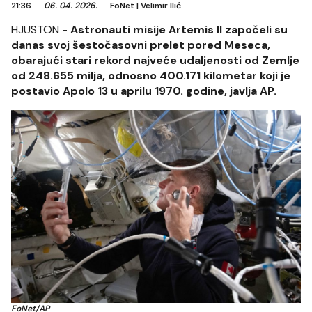
21:36
06. 04. 2026.
FoNet
|
Velimir Ilić
HJUSTON -
Astronauti misije Artemis II započeli su
danas svoj šestočasovni prelet pored Meseca,
obarajući stari rekord najveće udaljenosti od Zemlje
od 248.655 milja, odnosno 400.171 kilometar koji je
postavio Apolo 13 u aprilu 1970. godine, javlja AP.
FoNet/AP