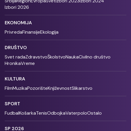
Srbija
Region
Evropa
Svet
Izbori 2023
Izbori 2024
Izbori 2026
EKONOMIJA
Privreda
Finansije
Ekologija
DRUŠTVO
Svet rada
Zdravstvo
Školstvo
Nauka
Civilno društvo
Hronika
Vreme
KULTURA
Film
Muzika
Pozorište
Književnost
Slikarstvo
SPORT
Fudbal
Košarka
Tenis
Odbojka
Vaterpolo
Ostalo
SP 2026