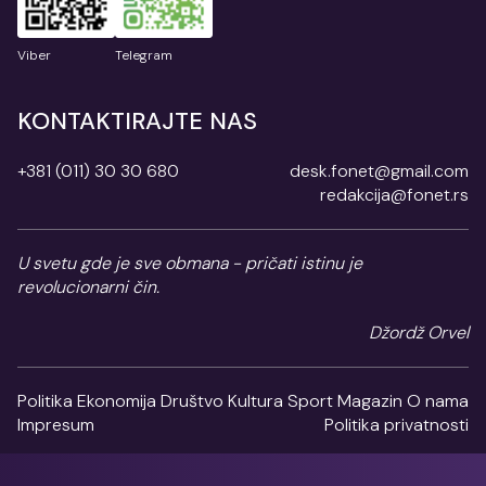
Viber
Telegram
KONTAKTIRAJTE NAS
+381 (011) 30 30 680
desk.fonet@gmail.com
redakcija@fonet.rs
U svetu gde je sve obmana - pričati istinu je
revolucionarni čin.
Džordž Orvel
Politika
Ekonomija
Društvo
Kultura
Sport
Magazin
O nama
Impresum
Politika privatnosti