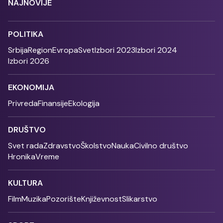
NAJNOVIJE
POLITIKA
Srbija
Region
Evropa
Svet
Izbori 2023
Izbori 2024
Izbori 2026
EKONOMIJA
Privreda
Finansije
Ekologija
DRUŠTVO
Svet rada
Zdravstvo
Školstvo
Nauka
Civilno društvo
Hronika
Vreme
KULTURA
Film
Muzika
Pozorište
Književnost
Slikarstvo