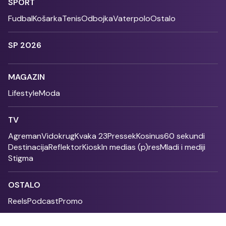
SPORT
Fudbal
Košarka
Tenis
Odbojka
Vaterpolo
Ostalo
SP 2026
MAGAZIN
Lifestyle
Moda
TV
Agreman
Vidokrug
Kvaka 23
Pressek
Kosinus
60 sekundi
Destinacija
Reflektor
Kiosk
In medias (p)res
Mladi i mediji
Stigma
OSTALO
Reels
Podcast
Promo