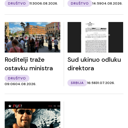
DRUŠTVO
11:30
06.08.2026.
DRUŠTVO
14:59
04.08.2026.
Roditelji traže
Sud ukinuo odluku
ostavku ministra
direktora
DRUŠTVO
SRBIJA
16:58
31.07.2026.
09:06
04.08.2026.