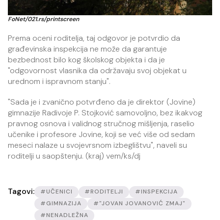
FoNet/021.rs/printscreen
Prema oceni roditelja, taj odgovor je potvrdio da
građevinska inspekcija ne može da garantuje
bezbednost bilo kog školskog objekta i da je
"odgovornost vlasnika da održavaju svoj objekat u
urednom i ispravnom stanju".
"Sada je i zvanično potvrđeno da je direktor (Jovine)
gimnazije Radivoje P. Stojković samovoljno, bez ikakvog
pravnog osnova i validnog stručnog mišljenja, raselio
učenike i profesore Jovine, koji se već više od sedam
meseci nalaze u svojevrsnom izbeglištvu", naveli su
roditelji u saopštenju. (kraj) vem/ks/dj
Tagovi:
#UČENICI
#RODITELJI
#INSPEKCIJA
#GIMNAZIJA
#"JOVAN JOVANOVIĆ ZMAJ"
#NENADLEŽNA