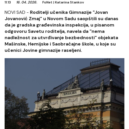
11:13
16. 04. 2026.
FoNet
|
Katarina Stankov
NOVI SAD -
Roditelji učenika Gimnazije "Jovan
Jovanović Zmaj" u Novom Sadu saopštili su danas
da je gradska građevinska inspekcija, u pisanom
odgovoru Savetu roditelja, navela da "nema
nadležnost za utvrđivanje bezbednosti" objekata
Mašinske, Hemijske i Saobraćajne škole, u koje su
učenici Jovine gimnazije raseljeni.