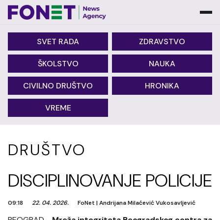
SVET RADA
ZDRAVSTVO
ŠKOLSTVO
NAUKA
CIVILNO DRUŠTVO
HRONIKA
VREME
DRUŠTVO
DISCIPLINOVANJE POLICIJE
09:18
22. 04. 2026.
FoNet
|
Andrijana Milaćević Vukosavljević
BEOGRAD -
Mreža integriteta Beogradskog centra za