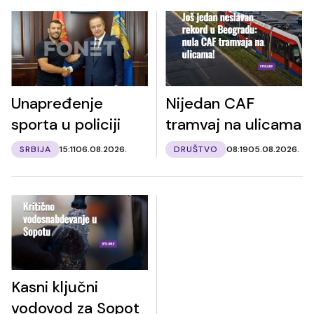
Unapređenje
Nijedan CAF
sporta u policiji
tramvaj na ulicama
SRBIJA
15:11
06.08.2026.
DRUŠTVO
08:19
05.08.2026.
Kasni ključni
vodovod za Sopot