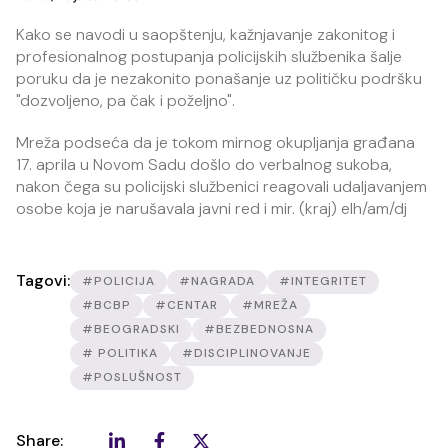
Kako se navodi u saopštenju, kažnjavanje zakonitog i
profesionalnog postupanja policijskih službenika šalje
poruku da je nezakonito ponašanje uz političku podršku
"dozvoljeno, pa čak i poželjno".
Mreža podseća da je tokom mirnog okupljanja građana
17. aprila u Novom Sadu došlo do verbalnog sukoba,
nakon čega su policijski službenici reagovali udaljavanjem
osobe koja je narušavala javni red i mir. (kraj) elh/am/dj
Tagovi:
#POLICIJA
#NAGRADA
#INTEGRITET
#BCBP
#CENTAR
#MREŽA
#BEOGRADSKI
#BEZBEDNOSNA
# POLITIKA
#DISCIPLINOVANJE
#POSLUŠNOST
Share: