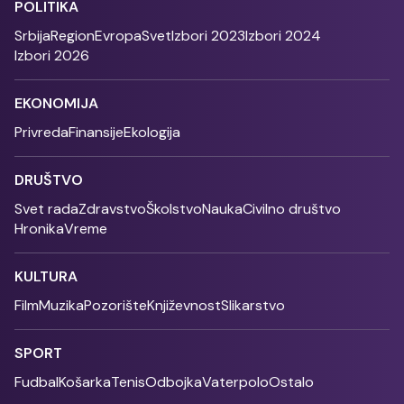
POLITIKA
Srbija
Region
Evropa
Svet
Izbori 2023
Izbori 2024
Izbori 2026
EKONOMIJA
Privreda
Finansije
Ekologija
DRUŠTVO
Svet rada
Zdravstvo
Školstvo
Nauka
Civilno društvo
Hronika
Vreme
KULTURA
Film
Muzika
Pozorište
Književnost
Slikarstvo
SPORT
Fudbal
Košarka
Tenis
Odbojka
Vaterpolo
Ostalo