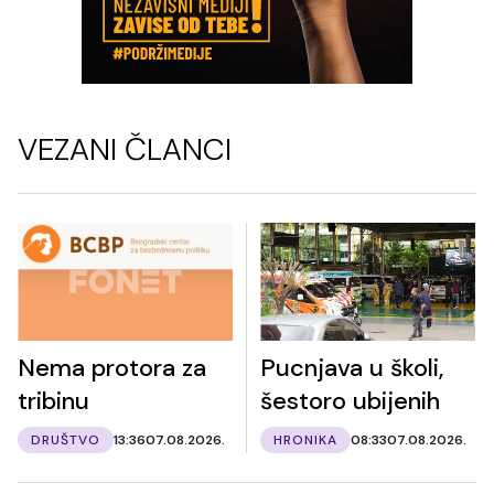
VEZANI ČLANCI
Nema protora za
Pucnjava u školi,
tribinu
šestoro ubijenih
DRUŠTVO
13:36
07.08.2026.
HRONIKA
08:33
07.08.2026.