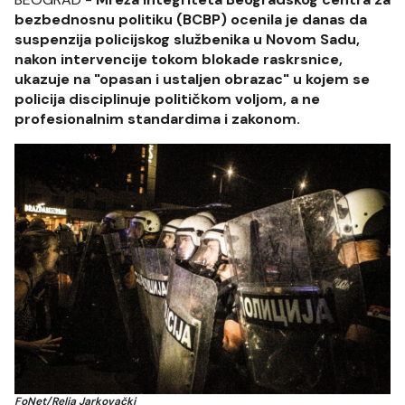
bezbednosnu politiku (BCBP) ocenila je danas da
suspenzija policijskog službenika u Novom Sadu,
nakon intervencije tokom blokade raskrsnice,
ukazuje na "opasan i ustaljen obrazac" u kojem se
policija disciplinuje političkom voljom, a ne
profesionalnim standardima i zakonom.
FoNet/Relja Jarkovački