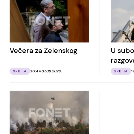
Večera za Zelenskog
U subo
razgov
SRBIJA
20:44
07.08.2026.
SRBIJA
1