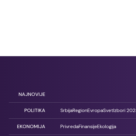
NAJNOVIJE
POLITIKA
Srbija
Region
Evropa
Svet
Izbori 202
EKONOMIJA
Privreda
Finansije
Ekologija