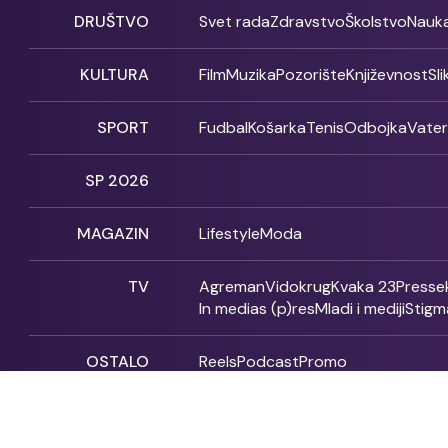
DRUŠTVO
Svet rada
Zdravstvo
Školstvo
Nauk
KULTURA
Film
Muzika
Pozorište
Književnost
Sl
SPORT
Fudbal
Košarka
Tenis
Odbojka
Vate
SP 2026
MAGAZIN
Lifestyle
Moda
TV
Agreman
Vidokrug
Kvaka 23
Presse
In medias (p)res
Mladi i mediji
Stigm
OSTALO
Reels
Podcast
Promo
Fonet - 2004 - 2026 - All rights reserved