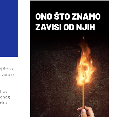
 štrajk,
govora o
jihov
radnog
anka