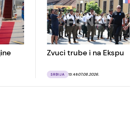
ine
Zvuci trube i na Ekspu
SRBIJA
13:48
07.08.2026.