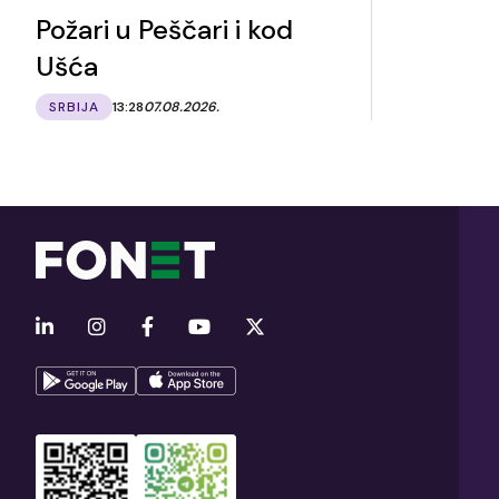
Požari u Peščari i kod
Ušća
SRBIJA
13:28
07.08.2026.