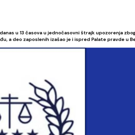
u danas u 13 časova u jednočasovni štrajk upozorenja zbog
u, a deo zaposlenih izašao je i ispred Palate pravde u B