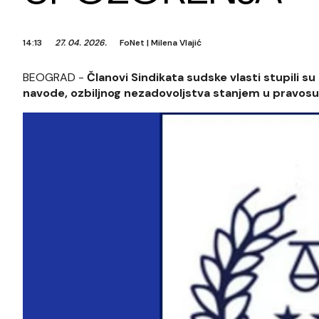
14:13
27. 04. 2026.
FoNet
|
Milena Vlajić
BEOGRAD -
Članovi Sindikata sudske vlasti stupili s
navode, ozbiljnog nezadovoljstva stanjem u pravosuđ