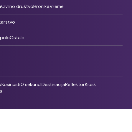
a
Civilno društvo
Hronika
Vreme
ikarstvo
rpolo
Ostalo
k
Kosinus
60 sekundi
Destinacija
Reflektor
Kiosk
a