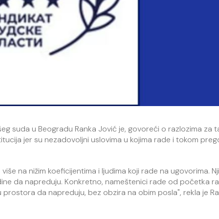
šeg suda u Beogradu Ranka Jović je, govoreći o razlozima za taj
titucija jer su nezadovoljni uslovima u kojima rade i tokom pre
 više na nižim koeficijentima i ljudima koji rade na ugovorima. N
godine da napreduju. Konkretno, nameštenici rade od početka 
u prostora da napreduju, bez obzira na obim posla", rekla je R