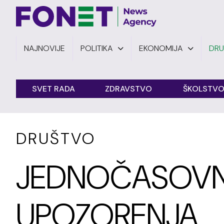
NAJNOVIJE
POLITIKA
EKONOMIJA
DR
SVET RADA
ZDRAVSTVO
ŠKOLSTV
DRUŠTVO
JEDNOČASOVNI
UPOZORENJA