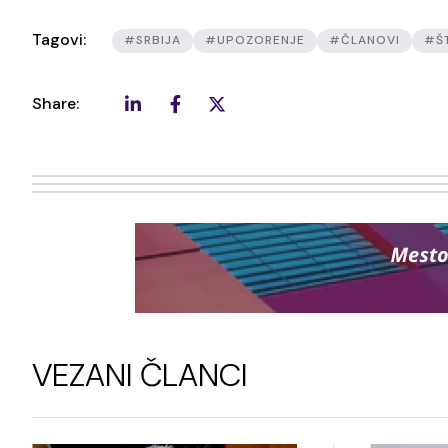
Tagovi:
#SRBIJA
#UPOZORENJE
#ČLANOVI
#Š
Share:
VEZANI ČLANCI