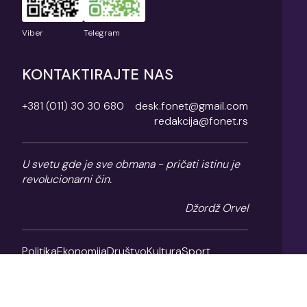
Viber
Telegram
KONTAKTIRAJTE NAS
+381 (011) 30 30 680
desk.fonet@gmail.com
redakcija@fonet.rs
U svetu gde je sve obmana - pričati istinu je
revolucionarni čin.
Džordž Orvel
Politika
Ekonomija
Društvo
Kultura
Sport
Magazin
O nama
Impresum
Politika privatnosti