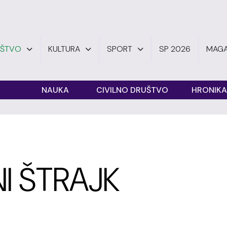
UŠTVO
KULTURA
SPORT
SP 2026
MAGA
O
NAUKA
CIVILNO DRUŠTVO
HRONIKA
 ŠTRAJK