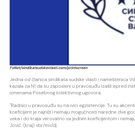
FoNet/sindikatsudskevlasti.com/printscreen
Jedna od članica sindikata sudske vlasti i nameštenica Vi
kazala za N1 da su zaposleni u pravosuđu izašli ispred ins
izmenama Posebnog kolektivnog ugovora.
"Radnici u pravosuđu su na ivici egzistencije. Tu su akcenti
koeficijent je najniži i nemaju mogućnosti naredne dve 
veka i do kraja verovatno sa jednim koeficijentom i nemaj
Jović. (kraj) vbr/mv/dj