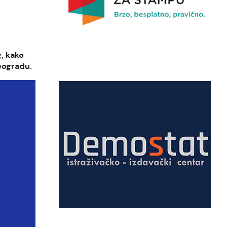
, kako
eogradu.