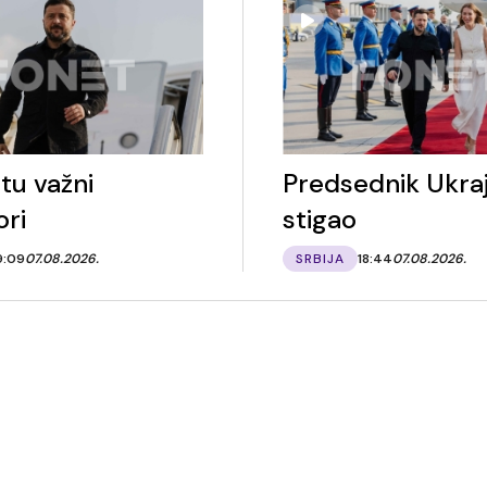
tu važni
Predsednik Ukraj
ori
stigao
9:09
07.08.2026.
SRBIJA
18:44
07.08.2026.