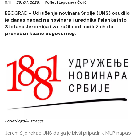
11:11
28. 04. 2026.
FoNet
|
Leposava Čolić
BEOGRAD -
Udruženje novinara Srbije (UNS) osudilo
je danas napad na novinara i urednika Palanka info
Stefana Jeremića i zatražilo od nadležnih da
pronađu i kazne odgovornog.
FoNet/logo/ilustracija
Jeremić je rekao UNS da ga je bivši pripadnik MUP napao