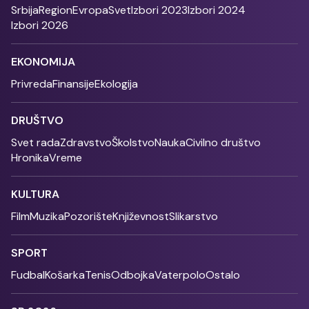
Srbija
Region
Evropa
Svet
Izbori 2023
Izbori 2024
Izbori 2026
EKONOMIJA
Privreda
Finansije
Ekologija
DRUŠTVO
Svet rada
Zdravstvo
Školstvo
Nauka
Civilno društvo
Hronika
Vreme
KULTURA
Film
Muzika
Pozorište
Književnost
Slikarstvo
SPORT
Fudbal
Košarka
Tenis
Odbojka
Vaterpolo
Ostalo