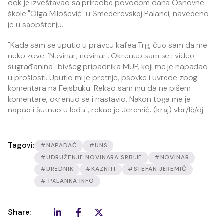
dok je izveštavao sa priredbe povodom dana Osnovne
škole "Olga Milošević" u Smederevskoj Palanci, navedeno
je u saopštenju.
"Kada sam se uputio u pravcu kafea Trg, čuo sam da me
neko zove: 'Novinar, novinar'. Okrenuo sam se i video
sugrađanina i bivšeg pripadnika MUP, koji me je napadao
u prošlosti. Uputio mi je pretnje, psovke i uvrede zbog
komentara na Fejsbuku. Rekao sam mu da ne pišem
komentare, okrenuo se i nastavio. Nakon toga me je
napao i šutnuo u leđa", rekao je Jeremić. (kraj) vbr/lč/dj
Tagovi:
#NAPADAČ
#UNS
#UDRUŽENJE NOVINARA SRBIJE
#NOVINAR
#UREDNIK
#KAZNITI
#STEFAN JEREMIĆ
# PALANKA INFO
Share: