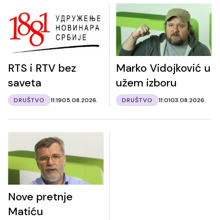
RTS i RTV bez
Marko Vidojković u
saveta
užem izboru
DRUŠTVO
11:19
05.08.2026.
DRUŠTVO
11:01
03.08.2026.
Nove pretnje
Matiću