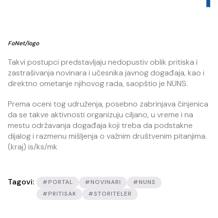
FoNet/logo
Takvi postupci predstavljaju nedopustiv oblik pritiska i
zastrašivanja novinara i učesnika javnog događaja, kao i
direktno ometanje njihovog rada, saopštio je NUNS.
Prema oceni tog udruženja, posebno zabrinjava činjenica
da se takve aktivnosti organizuju ciljano, u vreme i na
mestu održavanja događaja koji treba da podstakne
dijalog i razmenu mišljenja o važnim društvenim pitanjima.
(kraj) is/ks/mk
Tagovi:
#PORTAL
#NOVINARI
#NUNS
#PRITISAK
#STORITELER