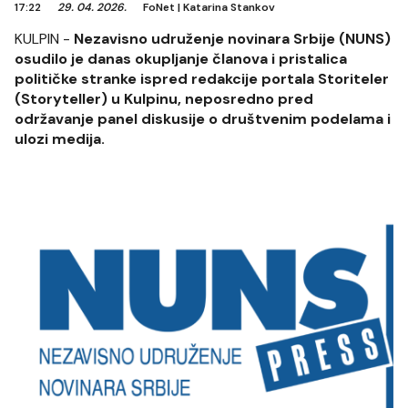
17:22
29. 04. 2026.
FoNet
|
Katarina Stankov
KULPIN -
Nezavisno udruženje novinara Srbije (NUNS)
osudilo je danas okupljanje članova i pristalica
političke stranke ispred redakcije portala Storiteler
(Storyteller) u Kulpinu, neposredno pred
održavanje panel diskusije o društvenim podelama i
ulozi medija.