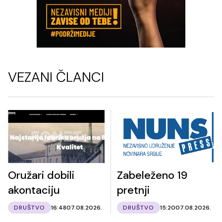
VEZANI ČLANCI
Oružari dobili
Zabeleženo 19
akontaciju
pretnji
DRUŠTVO
16:48
07.08.2026.
DRUŠTVO
15:20
07.08.2026.