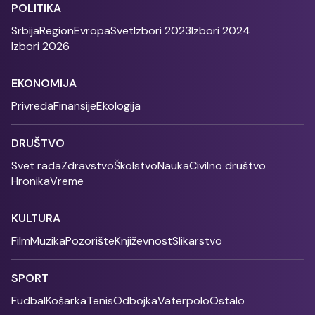
POLITIKA
Srbija
Region
Evropa
Svet
Izbori 2023
Izbori 2024
Izbori 2026
EKONOMIJA
Privreda
Finansije
Ekologija
DRUŠTVO
Svet rada
Zdravstvo
Školstvo
Nauka
Civilno društvo
Hronika
Vreme
KULTURA
Film
Muzika
Pozorište
Književnost
Slikarstvo
SPORT
Fudbal
Košarka
Tenis
Odbojka
Vaterpolo
Ostalo