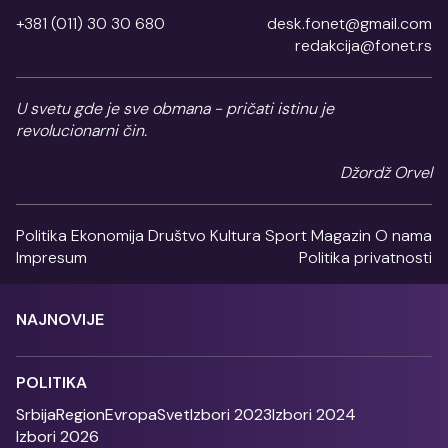
+381 (011) 30 30 680
desk.fonet@gmail.com
redakcija@fonet.rs
U svetu gde je sve obmana - pričati istinu je
revolucionarni čin.
Džordž Orvel
Politika
Ekonomija
Društvo
Kultura
Sport
Magazin
O nama
Impresum
Politika privatnosti
NAJNOVIJE
POLITIKA
Srbija
Region
Evropa
Svet
Izbori 2023
Izbori 2024
Izbori 2026