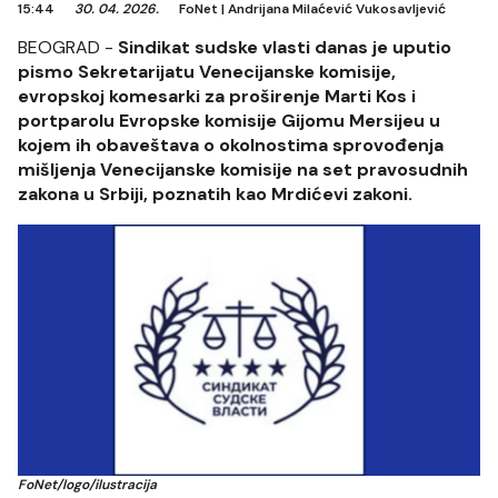
15:44
30. 04. 2026.
FoNet
|
Andrijana Milaćević Vukosavljević
BEOGRAD -
Sindikat sudske vlasti danas je uputio
pismo Sekretarijatu Venecijanske komisije,
evropskoj komesarki za proširenje Marti Kos i
portparolu Evropske komisije Gijomu Mersijeu u
kojem ih obaveštava o okolnostima sprovođenja
mišljenja Venecijanske komisije na set pravosudnih
zakona u Srbiji, poznatih kao Mrdićevi zakoni.
FoNet/logo/ilustracija