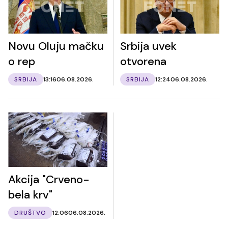
Novu Oluju mačku
Srbija uvek
o rep
otvorena
SRBIJA
13:16
06.08.2026.
SRBIJA
12:24
06.08.2026.
Akcija "Crveno-
bela krv"
DRUŠTVO
12:06
06.08.2026.