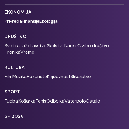
EKONOMIJA
Privreda
Finansije
Ekologija
DRUŠTVO
Svet rada
Zdravstvo
Školstvo
Nauka
Civilno društvo
Hronika
Vreme
KULTURA
Film
Muzika
Pozorište
Književnost
Slikarstvo
SPORT
Fudbal
Košarka
Tenis
Odbojka
Vaterpolo
Ostalo
SP 2026