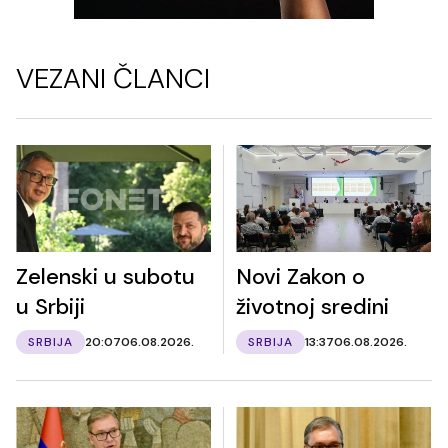
VEZANI ČLANCI
Zelenski u subotu
Novi Zakon o
u Srbiji
životnoj sredini
SRBIJA
20:07
06.08.2026.
SRBIJA
13:37
06.08.2026.