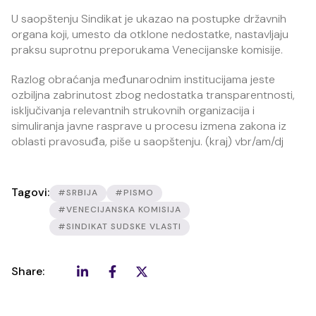
U saopštenju Sindikat je ukazao na postupke državnih
organa koji, umesto da otklone nedostatke, nastavljaju
praksu suprotnu preporukama Venecijanske komisije.
Razlog obraćanja međunarodnim institucijama jeste
ozbiljna zabrinutost zbog nedostatka transparentnosti,
isključivanja relevantnih strukovnih organizacija i
simuliranja javne rasprave u procesu izmena zakona iz
oblasti pravosuđa, piše u saopštenju. (kraj) vbr/am/dj
Tagovi:
#SRBIJA
#PISMO
#VENECIJANSKA KOMISIJA
#SINDIKAT SUDSKE VLASTI
Share: