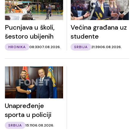
Pucnjava u školi,
Većina građana uz
šestoro ubijenih
studente
HRONIKA
08:33
07.08.2026.
SRBIJA
21:39
06.08.2026.
Unapređenje
sporta u policiji
SRBIJA
15:11
06.08.2026.