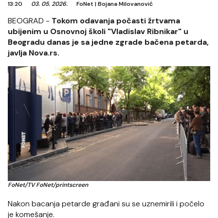
13:20
03. 05. 2026.
FoNet
|
Bojana Milovanović
BEOGRAD -
Tokom odavanja počasti žrtvama
ubijenim u Osnovnoj školi "Vladislav Ribnikar" u
Beogradu danas je sa jedne zgrade bačena petarda,
javlja Nova.rs.
FoNet/TV FoNet/printscreen
Nakon bacanja petarde građani su se uznemirili i počelo
je komešanje.