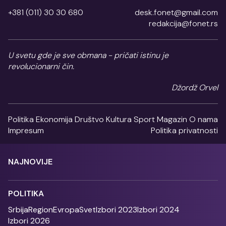
+381 (011) 30 30 680
desk.fonet@gmail.com
redakcija@fonet.rs
U svetu gde je sve obmana - pričati istinu je
revolucionarni čin.
Džordž Orvel
Politika
Ekonomija
Društvo
Kultura
Sport
Magazin
O nama
Impresum
Politika privatnosti
NAJNOVIJE
POLITIKA
Srbija
Region
Evropa
Svet
Izbori 2023
Izbori 2024
Izbori 2026