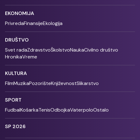
EKONOMIJA
Privreda
Finansije
Ekologija
DRUŠTVO
Svet rada
Zdravstvo
Školstvo
Nauka
Civilno društvo
Hronika
Vreme
KULTURA
Film
Muzika
Pozorište
Književnost
Slikarstvo
SPORT
Fudbal
Košarka
Tenis
Odbojka
Vaterpolo
Ostalo
SP 2026