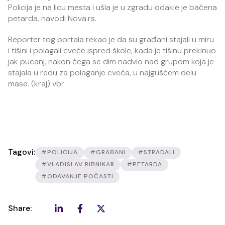
Policija je na licu mesta i ušla je u zgradu odakle je bačena
petarda, navodi Nova.rs.
Reporter tog portala rekao je da su građani stajali u miru
i tišini i polagali cveće ispred škole, kada je tišinu prekinuo
jak pucanj, nakon čega se dim nadvio nad grupom koja je
stajala u redu za polaganje cveća, u najgušćem delu
mase. (kraj) vbr
Tagovi:
#POLICIJA
#GRAĐANI
#STRADALI
#VLADISLAV RIBNIKAR
#PETARDA
#ODAVANJE POČASTI
Share: