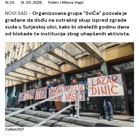
16:20
14. 05. 2026.
FoNet
|
Milena Vlajić
NOVI SAD -
Organizovana grupa "SviĆe" pozvala je
građane da dođu na sutrašnji skup ispred zgrade
suda u Sutjeskoj ulici, kako bi obeležili godinu dana
od blokade te institucije zbog uhapšenih aktivista.
FoNet/021