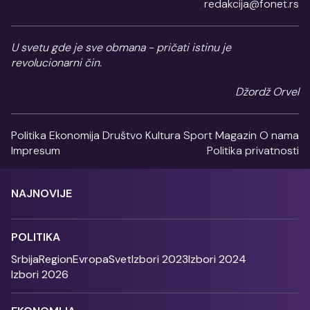
redakcija@fonet.rs
U svetu gde je sve obmana - pričati istinu je
revolucionarni čin.
Džordž Orvel
Politika
Ekonomija
Društvo
Kultura
Sport
Magazin
O nama
Impresum
Politika privatnosti
NAJNOVIJE
POLITIKA
Srbija
Region
Evropa
Svet
Izbori 2023
Izbori 2024
Izbori 2026