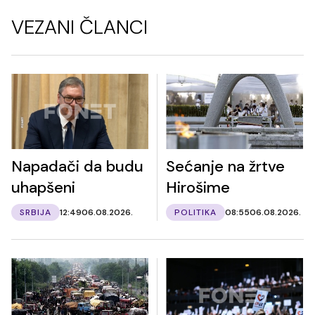
VEZANI ČLANCI
Napadači da budu
Sećanje na žrtve
uhapšeni
Hirošime
SRBIJA
12:49
06.08.2026.
POLITIKA
08:55
06.08.2026.