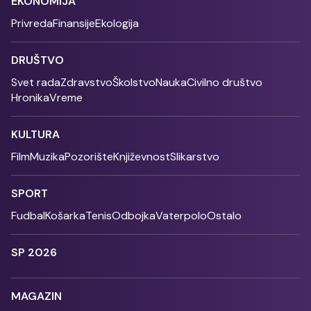
EKONOMIJA
Privreda
Finansije
Ekologija
DRUŠTVO
Svet rada
Zdravstvo
Školstvo
Nauka
Civilno društvo
Hronika
Vreme
KULTURA
Film
Muzika
Pozorište
Književnost
Slikarstvo
SPORT
Fudbal
Košarka
Tenis
Odbojka
Vaterpolo
Ostalo
SP 2026
MAGAZIN