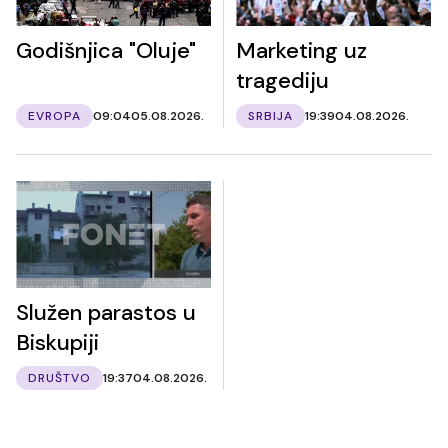
Godišnjica "Oluje"
Marketing uz
tragediju
EVROPA
09:04
05.08.2026.
SRBIJA
19:39
04.08.2026.
Služen parastos u
Biskupiji
DRUŠTVO
19:37
04.08.2026.