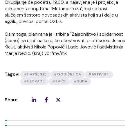
Okupljanje će početi u 19.30, a najavljena je i projekcija
dokumentarnog filma "Metamorfoza", koji se bavi
slučajem šestoro novosadskih aktivista koji su i dalje u
egzilu, prenosi portal 021.rs.
Osim toga, planirana je i tribina "Zajedništvo i solidarnost
(samo) na ulici" na kojoj će učestvovati profesorka Jelena
Kleut, aktivisti Nikola Popović i Lado Jovović i aktivistkinja
Marija Nedić. (kraj) vbr/mv/mk
Tagovi:
#HAPŠENJE
#GODIŠNJICA
#AKTIVISTI
#BLOKADE
#SVIĆE
#SUDA
Share: