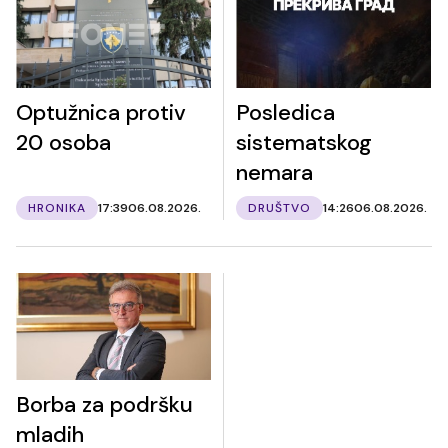
Optužnica protiv
Posledica
20 osoba
sistematskog
nemara
HRONIKA
17:39
06.08.2026.
DRUŠTVO
14:26
06.08.2026.
Borba za podršku
mladih