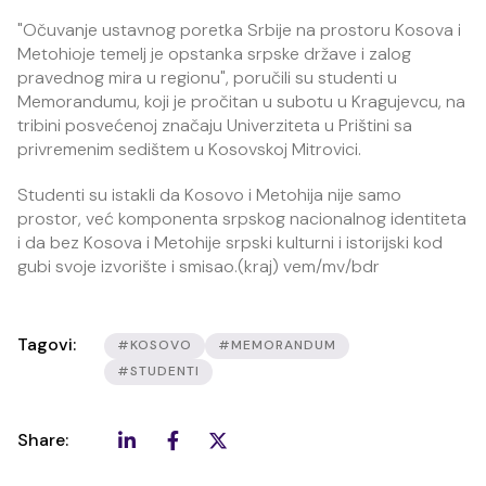
"Očuvanje ustavnog poretka Srbije na prostoru Kosova i
Metohioje temelj je opstanka srpske države i zalog
pravednog mira u regionu", poručili su studenti u
Memorandumu, koji je pročitan u subotu u Kragujevcu, na
tribini posvećenoj značaju Univerziteta u Prištini sa
privremenim sedištem u Kosovskoj Mitrovici.
Studenti su istakli da Kosovo i Metohija nije samo
prostor, već komponenta srpskog nacionalnog identiteta
i da bez Kosova i Metohije srpski kulturni i istorijski kod
gubi svoje izvorište i smisao.(kraj) vem/mv/bdr
Tagovi:
#KOSOVO
#MEMORANDUM
#STUDENTI
Share: