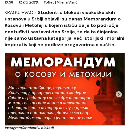
13:58
17. 05. 2026.
FoNet
|
Milena Vlajić
KRAGUJEVAC -
Studenti u blokadi visokoškolskih
ustanova u Srbiji objavili su danas Memorandum o
Kosovu i Metohiji u kojem ističu da je to područje
neotuđivi i sastavni deo Srbije, te da ta činjenica
nije samo ustavna kategorija, već istorijski i moralni
imperativ koji ne podleže pregovorima o suštini.
Instagram/studenti u blokadi