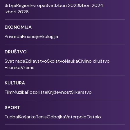
Srbija
Region
Evropa
Svet
Izbori 2023
Izbori 2024
Izbori 2026
EKONOMIJA
Privreda
Finansije
Ekologija
DRUŠTVO
Svet rada
Zdravstvo
Školstvo
Nauka
Civilno društvo
Hronika
Vreme
KULTURA
Film
Muzika
Pozorište
Književnost
Slikarstvo
SPORT
Fudbal
Košarka
Tenis
Odbojka
Vaterpolo
Ostalo