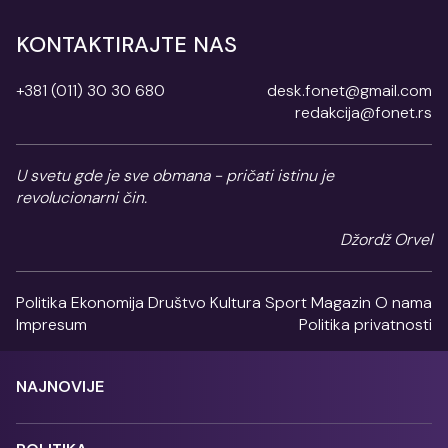
KONTAKTIRAJTE NAS
+381 (011) 30 30 680
desk.fonet@gmail.com
redakcija@fonet.rs
U svetu gde je sve obmana - pričati istinu je
revolucionarni čin.
Džordž Orvel
Politika
Ekonomija
Društvo
Kultura
Sport
Magazin
O nama
Impresum
Politika privatnosti
NAJNOVIJE