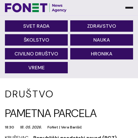
SVET RADA
ZDRAVSTVO
ŠKOLSTVO
NAUKA
CIVILNO DRUŠTVO
HRONIKA
VREME
DRUŠTVO
PAMETNA PARCELA
18:30
18. 05. 2026.
FoNet
|
Vera Barišić
KRUŠEVAC -
Republički geodetski zavod (RGZ)