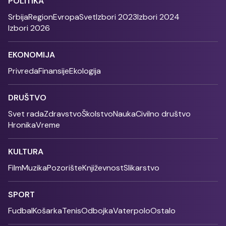
POLITIKA
Srbija
Region
Evropa
Svet
Izbori 2023
Izbori 2024
Izbori 2026
EKONOMIJA
Privreda
Finansije
Ekologija
DRUŠTVO
Svet rada
Zdravstvo
Školstvo
Nauka
Civilno društvo
Hronika
Vreme
KULTURA
Film
Muzika
Pozorište
Književnost
Slikarstvo
SPORT
Fudbal
Košarka
Tenis
Odbojka
Vaterpolo
Ostalo