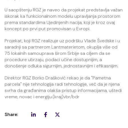
U saopštenju RGZ je naveo da projekat predstavlja važan
iskorak ka funkcionalnom modelu upravljanja prostorom
prema standardima Ujedinjenih nacija, koji je kroz ovaj
koncept po prvi put promovisan u Evropi.
Projekat, koji RGZ realizuje uz podršku Vlade Švedske i u
saradnji sa partnerom Lantmaterietom, okuplja više od
75 lokalnih samouprava širom Srbije sa ciljem da se
procedure ubrzaju, podaci učine dostupnijim, a
donošenje odluka sigurnijim, jednostavnijim i efikasnijim.
Direktor RGZ Borko Drašković rekao je da "Pametna
parcela" nije tehnologija radi tehnologije, već da je njena
svrha da građanima olakša pristup informacijama, uštedi
vreme, novac i energiju.(kraj)vbr/bdr
Share: