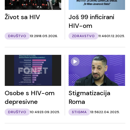
Život sa HIV
Još 99 inficirani
HIV-om
DRUŠTVO
13:29
18.05.2026.
ZDRAVSTVO
11:46
01.12.2025.
Osobe s HIV-om
Stigmatizacija
depresivne
Roma
DRUŠTVO
10:49
23.09.2025.
STIGMA
13:56
22.04.2025.