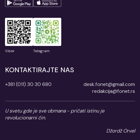
Viber
Telegram
KONTAKTIRAJTE NAS
+381 (011) 30 30 680
desk.fonet@gmail.com
redakcija@fonet.rs
U svetu gde je sve obmana - pričati istinu je
revolucionarni čin.
Džordž Orvel