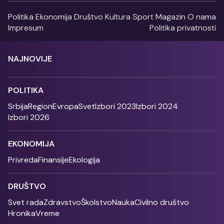
Politika
Ekonomija
Društvo
Kultura
Sport
Magazin
O nama
Impresum
Politika privatnosti
NAJNOVIJE
POLITIKA
Srbija
Region
Evropa
Svet
Izbori 2023
Izbori 2024
Izbori 2026
EKONOMIJA
Privreda
Finansije
Ekologija
DRUŠTVO
Svet rada
Zdravstvo
Školstvo
Nauka
Civilno društvo
Hronika
Vreme