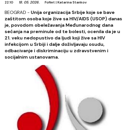
22:10
18. 05. 2026.
FoNet
|
Katarina Stankov
BEOGRAD -
Unija organizacija Srbije koje se bave
zaštitom osoba koje žive sa HIV/AIDS (USOP) danas
je, povodom obeležavanja Međunarodnog dana
sećanja na preminule od te bolesti, ocenila da je u
21. veku nedopustivo da ljudi koji žive sa HIV
infekcijom u Srbiji i dalje doživljavaju osudu,
odbacivanje i diskriminaciju u zdravstvenim i
socijalnim ustanovama.