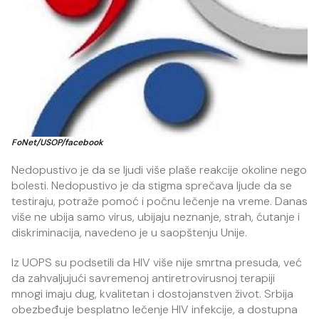
FoNet/USOP/facebook
Nedopustivo je da se ljudi više plaše reakcije okoline nego
bolesti. Nedopustivo je da stigma sprečava ljude da se
testiraju, potraže pomoć i počnu lečenje na vreme. Danas
više ne ubija samo virus, ubijaju neznanje, strah, ćutanje i
diskriminacija, navedeno je u saopštenju Unije.
Iz UOPS su podsetili da HIV više nije smrtna presuda, već
da zahvaljujući savremenoj antiretrovirusnoj terapiji
mnogi imaju dug, kvalitetan i dostojanstven život. Srbija
obezbeđuje besplatno lečenje HIV infekcije, a dostupna