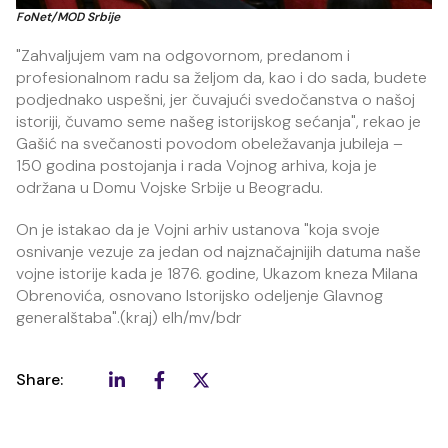
FoNet/MOD Srbije
"Zahvaljujem vam na odgovornom, predanom i
profesionalnom radu sa željom da, kao i do sada, budete
podjednako uspešni, jer čuvajući svedočanstva o našoj
istoriji, čuvamo seme našeg istorijskog sećanja", rekao je
Gašić na svečanosti povodom obeležavanja jubileja –
150 godina postojanja i rada Vojnog arhiva, koja je
održana u Domu Vojske Srbije u Beogradu.
On je istakao da je Vojni arhiv ustanova "koja svoje
osnivanje vezuje za jedan od najznačajnijih datuma naše
vojne istorije kada je 1876. godine, Ukazom kneza Milana
Obrenovića, osnovano Istorijsko odeljenje Glavnog
generalštaba".(kraj) elh/mv/bdr
Share: