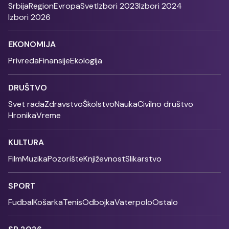
Srbija
Region
Evropa
Svet
Izbori 2023
Izbori 2024
Izbori 2026
EKONOMIJA
Privreda
Finansije
Ekologija
DRUŠTVO
Svet rada
Zdravstvo
Školstvo
Nauka
Civilno društvo
Hronika
Vreme
KULTURA
Film
Muzika
Pozorište
Književnost
Slikarstvo
SPORT
Fudbal
Košarka
Tenis
Odbojka
Vaterpolo
Ostalo