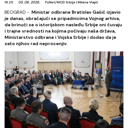
19:25
03. 06. 2026.
FoNet/MOD Srbije
|
Milena Vlajić
BEOGRAD -
Ministar odbrane Bratislav Gašić izjavio
je danas, obraćajući se pripadnicima Vojnog arhiva,
da brinući se o istorijskom nasleđu Srbije oni čuvaju
i trajne vrednosti na kojima počivaju naša država,
Ministarstvo odbrane i Vojska Srbije i dodao da je
zato njihov rad neprocenjiv.