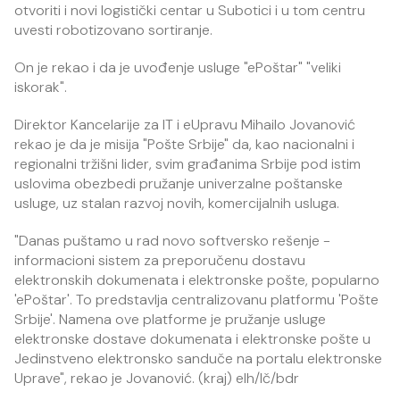
otvoriti i novi logistički centar u Subotici i u tom centru
uvesti robotizovano sortiranje.
On je rekao i da je uvođenje usluge "ePoštar" "veliki
iskorak".
Direktor Kancelarije za IT i eUpravu Mihailo Jovanović
rekao je da je misija "Pošte Srbije" da, kao nacionalni i
regionalni tržišni lider, svim građanima Srbije pod istim
uslovima obezbedi pružanje univerzalne poštanske
usluge, uz stalan razvoj novih, komercijalnih usluga.
"Danas puštamo u rad novo softversko rešenje -
informacioni sistem za preporučenu dostavu
elektronskih dokumenata i elektronske pošte, popularno
'ePoštar'. To predstavlja centralizovanu platformu 'Pošte
Srbije'. Namena ove platforme je pružanje usluge
elektronske dostave dokumenata i elektronske pošte u
Jedinstveno elektronsko sanduče na portalu elektronske
Uprave", rekao je Jovanović. (kraj) elh/lč/bdr