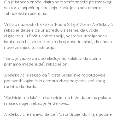
On je istakao značaj digitalne transformacije poštanskog
sektora i uspešnog spajanja tradicije sa savremenim
tehnološkim rešenjima.
Vršilac dužnosti direktora "Pošte Srbije" Zoran Anđelković
rekao je da žele da unapređuju sisteme, da uvode
digitalizaiju u Poštu, robotizaciju, veštačku inteligenaciju i
istakao da bi sve to trebalo da sprovedu mladi, da unesu
novo znanje u tu instituciju.
"Zato je važno da podmlađujemo kolektiv, da stalno
primamo mlade ljude", rekao je on.
Anđelković je rekao da "Pošta Srbije" nije robotizovala
pet svojih logističkih centara zbog nagrada, već zbog
radnika i korisnika.
"Radnicima je lakše, a korisnicima je brže da prime pakete
i naše usluge", rekao je Anđelković.
Anđelković je najavio da će "Pošta Srbije" do kraja godine