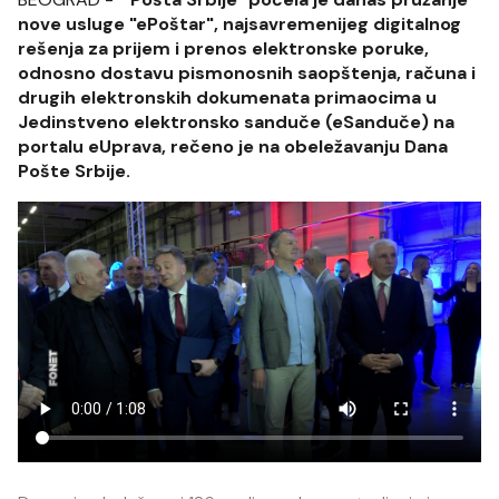
nove usluge "ePoštar", najsavremenijeg digitalnog
rešenja za prijem i prenos elektronske poruke,
odnosno dostavu pismonosnih saopštenja, računa i
drugih elektronskih dokumenata primaocima u
Jedinstveno elektronsko sanduče (eSanduče) na
portalu eUprava, rečeno je na obeležavanju Dana
Pošte Srbije.