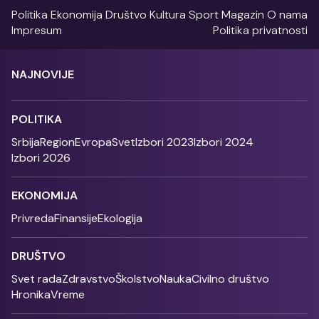
Politika
Ekonomija
Društvo
Kultura
Sport
Magazin
O nama
Impresum
Politika privatnosti
NAJNOVIJE
POLITIKA
Srbija
Region
Evropa
Svet
Izbori 2023
Izbori 2024
Izbori 2026
EKONOMIJA
Privreda
Finansije
Ekologija
DRUŠTVO
Svet rada
Zdravstvo
Školstvo
Nauka
Civilno društvo
Hronika
Vreme