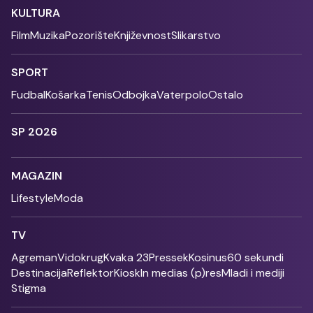
KULTURA
Film
Muzika
Pozorište
Književnost
Slikarstvo
SPORT
Fudbal
Košarka
Tenis
Odbojka
Vaterpolo
Ostalo
SP 2026
MAGAZIN
Lifestyle
Moda
TV
Agreman
Vidokrug
Kvaka 23
Pressek
Kosinus
60 sekundi
Destinacija
Reflektor
Kiosk
In medias (p)res
Mladi i mediji
Stigma