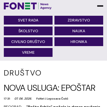
SVET RADA
ZDRAVSTVO
ŠKOLSTVO
NAUKA
CIVILNO DRUŠTVO
HRONIKA
VREME
DRUŠTVO
NOVA USLUGA: EPOŠTAR
17:31
07. 06. 2026.
FoNet
|
Leposava Čolić
BEOGRAD -
"Pošta Srbije" počela je danas pružanje