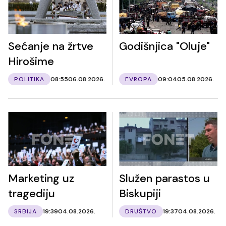
Sećanje na žrtve
Godišnjica "Oluje"
Hirošime
POLITIKA
08:55
06.08.2026.
EVROPA
09:04
05.08.2026.
Marketing uz
Služen parastos u
tragediju
Biskupiji
SRBIJA
19:39
04.08.2026.
DRUŠTVO
19:37
04.08.2026.