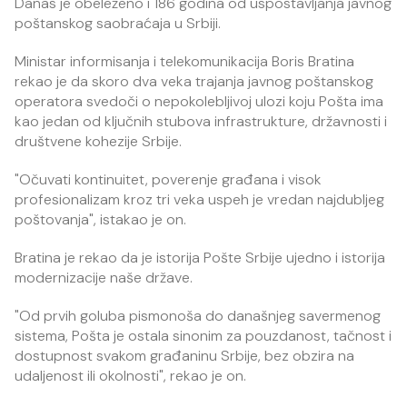
Danas je obeleženo i 186 godina od uspostavljanja javnog
poštanskog saobraćaja u Srbiji.
Ministar informisanja i telekomunikacija Boris Bratina
rekao je da skoro dva veka trajanja javnog poštanskog
operatora svedoči o nepokolebljivoj ulozi koju Pošta ima
kao jedan od ključnih stubova infrastrukture, državnosti i
društvene kohezije Srbije.
"Očuvati kontinuitet, poverenje građana i visok
profesionalizam kroz tri veka uspeh je vredan najdubljeg
poštovanja", istakao je on.
Bratina je rekao da je istorija Pošte Srbije ujedno i istorija
modernizacije naše države.
"Od prvih goluba pismonoša do današnjeg savermenog
sistema, Pošta je ostala sinonim za pouzdanost, tačnost i
dostupnost svakom građaninu Srbije, bez obzira na
udaljenost ili okolnosti", rekao je on.