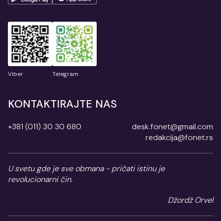
Viber
Telegram
KONTAKTIRAJTE NAS
+381 (011) 30 30 680
desk.fonet@gmail.com
redakcija@fonet.rs
U svetu gde je sve obmana - pričati istinu je
revolucionarni čin.
Džordž Orvel