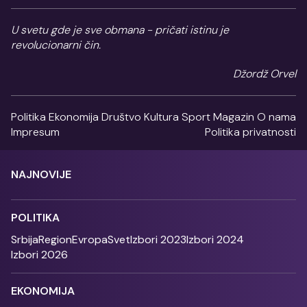
U svetu gde je sve obmana - pričati istinu je
revolucionarni čin.
Džordž Orvel
Politika
Ekonomija
Društvo
Kultura
Sport
Magazin
O nama
Impresum
Politika privatnosti
NAJNOVIJE
POLITIKA
Srbija
Region
Evropa
Svet
Izbori 2023
Izbori 2024
Izbori 2026
EKONOMIJA