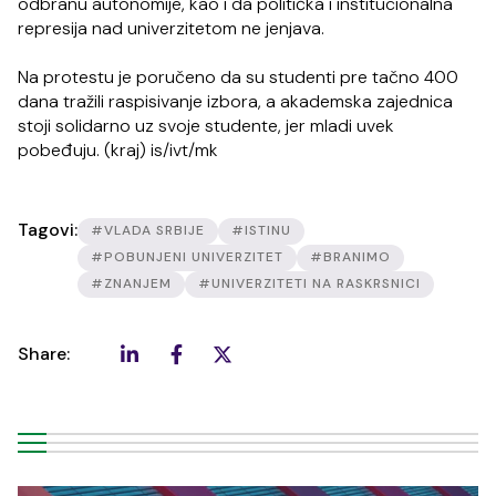
odbranu autonomije, kao i da politička i institucionalna
represija nad univerzitetom ne jenjava.
Na protestu je poručeno da su studenti pre tačno 400
dana tražili raspisivanje izbora, a akademska zajednica
stoji solidarno uz svoje studente, jer mladi uvek
pobeđuju. (kraj) is/ivt/mk
Tagovi:
#VLADA SRBIJE
#ISTINU
#POBUNJENI UNIVERZITET
#BRANIMO
#ZNANJEM
#UNIVERZITETI NA RASKRSNICI
Share: