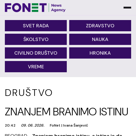
SVET RADA
ZDRAVSTVO
ŠKOLSTVO
NAUKA
CIVILNO DRUŠTVO
HRONIKA
VREME
DRUŠTVO
ZNANJEM BRANIMO ISTINU
20:42
09. 06. 2026.
FoNet
|
Ivana Šanjević
BEOGRAD -
Znanjem branimo istinu, a istina je da