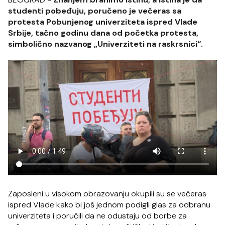
studenti pobeđuju, poručeno je večeras sa
protesta Pobunjenog univerziteta ispred Vlade
Srbije, tačno godinu dana od početka protesta,
simbolično nazvanog „Univerziteti na raskrsnici“.
Zaposleni u visokom obrazovanju okupili su se večeras
ispred Vlade kako bi još jednom podigli glas za odbranu
univerziteta i poručili da ne odustaju od borbe za