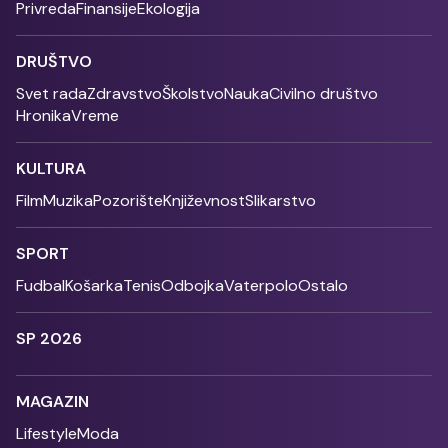
Privreda
Finansije
Ekologija
DRUŠTVO
Svet rada
Zdravstvo
Školstvo
Nauka
Civilno društvo
Hronika
Vreme
KULTURA
Film
Muzika
Pozorište
Književnost
Slikarstvo
SPORT
Fudbal
Košarka
Tenis
Odbojka
Vaterpolo
Ostalo
SP 2026
MAGAZIN
Lifestyle
Moda