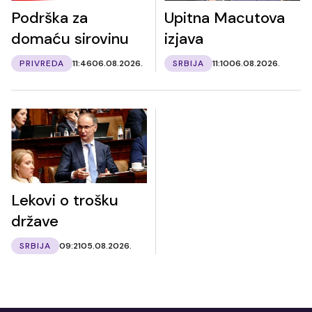
Podrška za
Upitna Macutova
domaću sirovinu
izjava
PRIVREDA
11:46
06.08.2026.
SRBIJA
11:10
06.08.2026.
Lekovi o trošku
države
SRBIJA
09:21
05.08.2026.