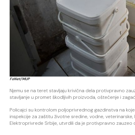
FoNet/MUP
Njemu se na teret stavljaju krivična dela protivpravno zau
stavljanje u promet škodljivih proizvoda, oštećenje i zaga
Policajci su kontrolom poljoprivrednog gazdinstva na koj
inspekcije za zaštitu životne sredine, vodne, veterinarske
Elektroprivrede Srbije, utvrdili da je protivpravno zauzeo d