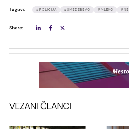
Tagovi:
#POLICIJA
#SMEDEREVO
#MLEKO
#NE
Share:
VEZANI ČLANCI