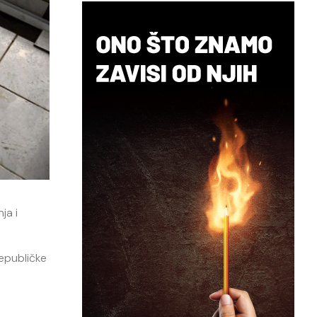
ja i
epubličke