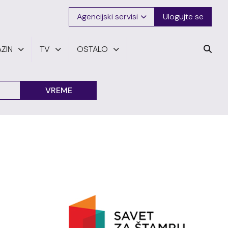
Agencijski servisi
Ulogujte se
ZIN
TV
OSTALO
VREME