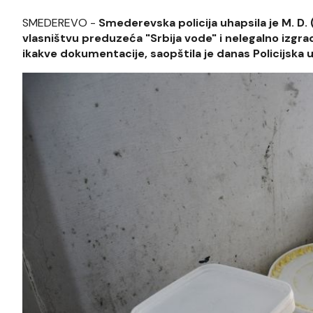
SMEDEREVO -
Smederevska policija uhapsila je M. D.
vlasništvu preduzeća "Srbija vode" i nelegalno izgr
ikakve dokumentacije, saopštila je danas Policijska u