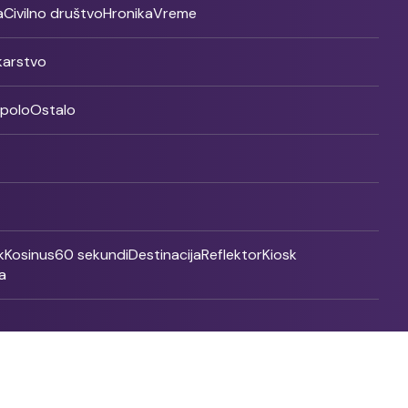
a
Civilno društvo
Hronika
Vreme
ikarstvo
rpolo
Ostalo
k
Kosinus
60 sekundi
Destinacija
Reflektor
Kiosk
a