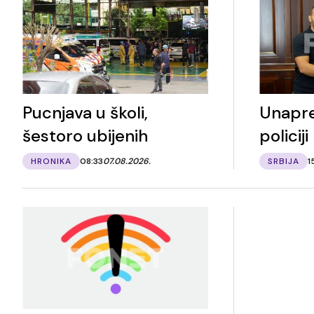
Pucnjava u školi,
Unapre
šestoro ubijenih
policiji
HRONIKA
08:33
07.08.2026.
SRBIJA
1