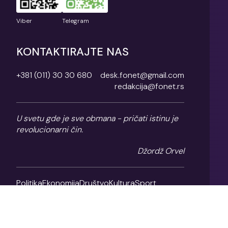
Viber
Telegram
KONTAKTIRAJTE NAS
+381 (011) 30 30 680
desk.fonet@gmail.com
redakcija@fonet.rs
U svetu gde je sve obmana - pričati istinu je
revolucionarni čin.
Džordž Orvel
Politika
Ekonomija
Društvo
Kultura
Sport
Magazin
O nama
Impresum
Politika privatnosti