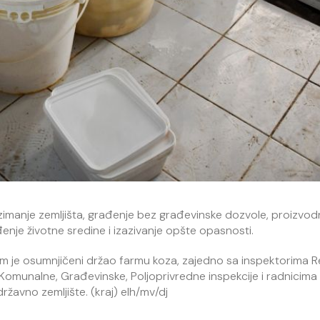
zimanje zemljišta, građenje bez građevinske dozvole, proizvodn
đenje životne sredine i izazivanje opšte opasnosti.
em je osumnjičeni držao farmu koza, zajedno sa inspektorima R
, Komunalne, Građevinske, Poljoprivredne inspekcije i radnicima
ržavno zemljište. (kraj) elh/mv/dj