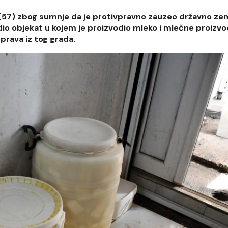
 (57) zbog sumnje da je protivpravno zauzeo državno zem
adio objekat u kojem je proizvodio mleko i mlečne proizv
prava iz tog grada.