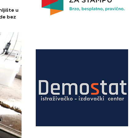
ljište u
ode bez