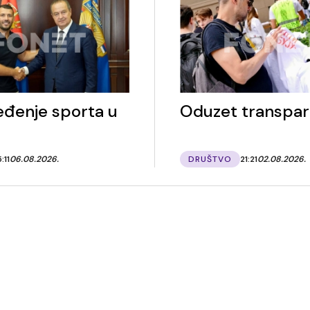
đenje sporta u
Oduzet transpar
5:11
06.08.2026.
DRUŠTVO
21:21
02.08.2026.