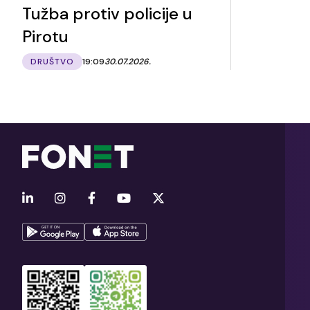
Tužba protiv policije u
Pirotu
DRUŠTVO
19:09
30.07.2026.