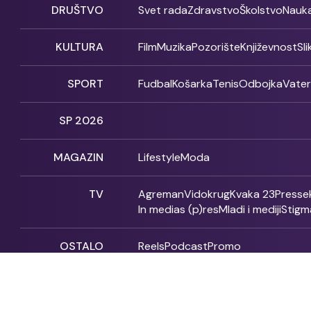
DRUŠTVO
Svet rada
Zdravstvo
Školstvo
Nauk
KULTURA
Film
Muzika
Pozorište
Književnost
Sl
SPORT
Fudbal
Košarka
Tenis
Odbojka
Vate
SP 2026
MAGAZIN
Lifestyle
Moda
TV
Agreman
Vidokrug
Kvaka 23
Presse
In medias (p)res
Mladi i mediji
Stigm
OSTALO
Reels
Podcast
Promo
Fonet - 2004 - 2026 - All rights reserved