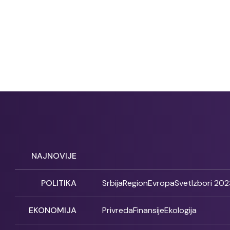
NAJNOVIJE
POLITIKA
Srbija
Region
Evropa
Svet
Izbori 202
EKONOMIJA
Privreda
Finansije
Ekologija