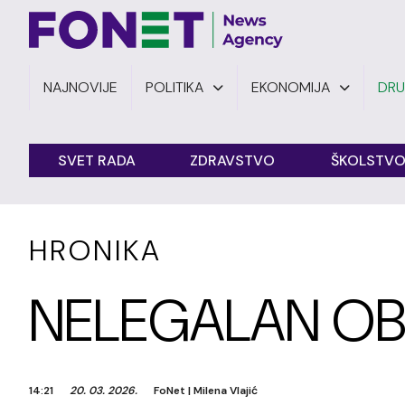
NAJNOVIJE
POLITIKA
EKONOMIJA
DR
SVET RADA
ZDRAVSTVO
ŠKOLSTV
HRONIKA
NELEGALAN OB
14:21
20. 03. 2026.
FoNet
|
Milena Vlajić