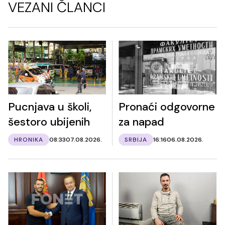
VEZANI ČLANCI
Pucnjava u školi,
Pronaći odgovorne
šestoro ubijenih
za napad
HRONIKA
08:33
07.08.2026.
SRBIJA
16:16
06.08.2026.