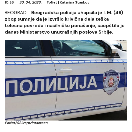
10:26
30. 04. 2026.
FoNet
|
Katarina Stankov
BEOGRAD -
Beogradska policija uhapsila je I. M. (49)
zbog sumnje da je izvršio krivična dela teška
telesna povreda i nasilničko ponašanje, saopštilo je
danas Ministarstvo unutrašnjih poslova Srbije.
FoNet/021.rs/printscreen