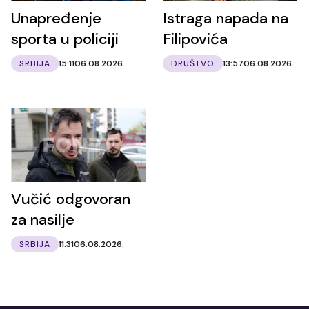
Unapređenje
Istraga napada na
sporta u policiji
Filipovića
SRBIJA
15:11
06.08.2026.
DRUŠTVO
13:57
06.08.2026.
Vučić odgovoran
za nasilje
SRBIJA
11:31
06.08.2026.