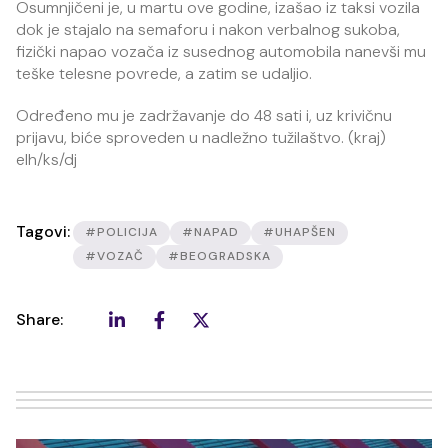
Osumnjičeni je, u martu ove godine, izašao iz taksi vozila
dok je stajalo na semaforu i nakon verbalnog sukoba,
fizički napao vozača iz susednog automobila nanevši mu
teške telesne povrede, a zatim se udaljio.
Određeno mu je zadržavanje do 48 sati i, uz krivičnu
prijavu, biće sproveden u nadležno tužilaštvo. (kraj)
elh/ks/dj
Tagovi:
#POLICIJA
#NAPAD
#UHAPŠEN
#VOZAČ
#BEOGRADSKA
Share: