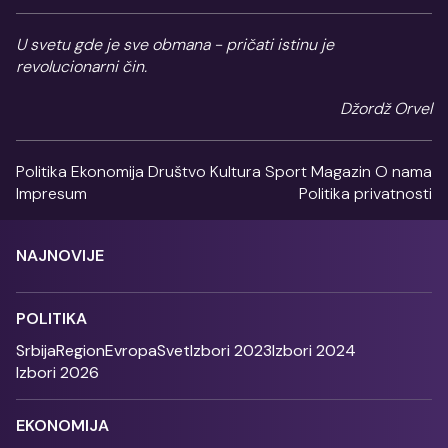
U svetu gde je sve obmana - pričati istinu je
revolucionarni čin.
Džordž Orvel
Politika
Ekonomija
Društvo
Kultura
Sport
Magazin
O nama
Impresum
Politika privatnosti
NAJNOVIJE
POLITIKA
Srbija
Region
Evropa
Svet
Izbori 2023
Izbori 2024
Izbori 2026
EKONOMIJA