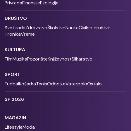
Privreda
Finansije
Ekologija
DRUŠTVO
Svet rada
Zdravstvo
Školstvo
Nauka
Civilno društvo
Hronika
Vreme
KULTURA
Film
Muzika
Pozorište
Književnost
Slikarstvo
SPORT
Fudbal
Košarka
Tenis
Odbojka
Vaterpolo
Ostalo
SP 2026
MAGAZIN
Lifestyle
Moda