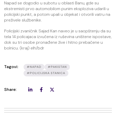
Napad se dogodio u subotu u oblasti Banu, gde su
ekstremisti prvo automobilom punim eksploziva udarili u
policijski punkt, a potom upali u objekat i otvorili vatru na
preživele službenike.
Policijski zvaničnik Sajad Kan naveo je u saopštenju da su
tela 14 policajaca izvučena iz ruševina uništene ispostave,
dok su tri osobe pronađene žive i hitno prebačene u
bolnicu. (kraj) elh/bdr
Tagovi:
#NAPAD
#PAKISTAN
#POLICIJSKA STANICA
Share: