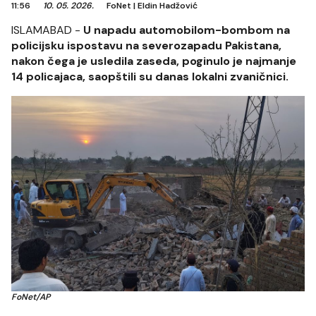
11:56
10. 05. 2026.
FoNet
|
Eldin Hadžović
ISLAMABAD -
U napadu automobilom-bombom na
policijsku ispostavu na severozapadu Pakistana,
nakon čega je usledila zaseda, poginulo je najmanje
14 policajaca, saopštili su danas lokalni zvaničnici.
FoNet/AP