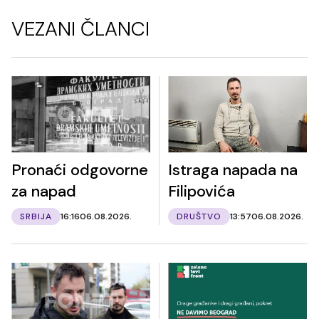
VEZANI ČLANCI
Pronaći odgovorne
Istraga napada na
za napad
Filipovića
SRBIJA
16:16
06.08.2026.
DRUŠTVO
13:57
06.08.2026.