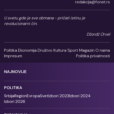
redakcija@fonet.rs
U svetu gde je sve obmana - pričati istinu je
revolucionarni čin.
Džordž Orvel
Politika
Ekonomija
Društvo
Kultura
Sport
Magazin
O nama
Impresum
Politika privatnosti
NAJNOVIJE
POLITIKA
Srbija
Region
Evropa
Svet
Izbori 2023
Izbori 2024
Izbori 2026