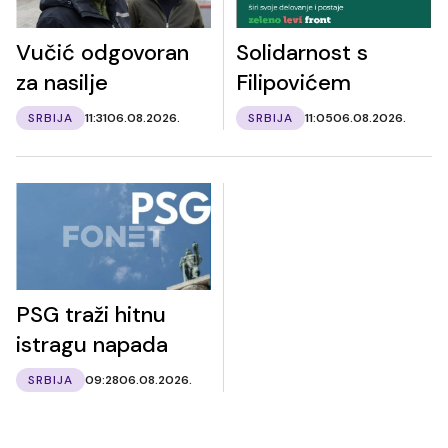
Vučić odgovoran
Solidarnost s
za nasilje
Filipovićem
SRBIJA
11:31
06.08.2026.
SRBIJA
11:05
06.08.2026.
PSG traži hitnu
istragu napada
SRBIJA
09:28
06.08.2026.