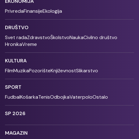
EKONOMIJA
Privreda
Finansije
Ekologija
DRUŠTVO
Svet rada
Zdravstvo
Školstvo
Nauka
Civilno društvo
Hronika
Vreme
KULTURA
Film
Muzika
Pozorište
Književnost
Slikarstvo
SPORT
Fudbal
Košarka
Tenis
Odbojka
Vaterpolo
Ostalo
SP 2026
MAGAZIN