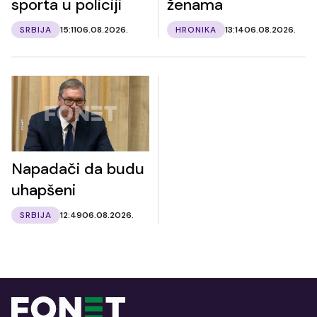
sporta u policiji
ženama
SRBIJA
15:11
06.08.2026.
HRONIKA
13:14
06.08.2026.
Napadači da budu
uhapšeni
SRBIJA
12:49
06.08.2026.