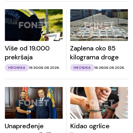
Više od 19.000
Zaplena oko 85
prekršaja
kilograma droge
HRONIKA
16:30
06.08.2026.
HRONIKA
16:26
06.08.2026.
Unapređenje
Kidao ogrlice