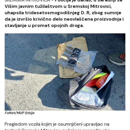
Višim javnim tužilaštvom u Sremskoj Mitrovici,
uhapsila tridesetosmogodišnjeg D. R, zbog sumnje
da je izvršio krivično delo neovlašćena proizvodnja i
stavljanje u promet opojnih droga.
FoNet/MUP Srbije
Pregledom vozila kojim je osumnjičeni upravljao na