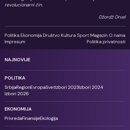
revolucionarni čin.
Džordž Orvel
Politika
Ekonomija
Društvo
Kultura
Sport
Magazin
O nama
Impresum
Politika privatnosti
NAJNOVIJE
POLITIKA
Srbija
Region
Evropa
Svet
Izbori 2023
Izbori 2024
Izbori 2026
EKONOMIJA
Privreda
Finansije
Ekologija