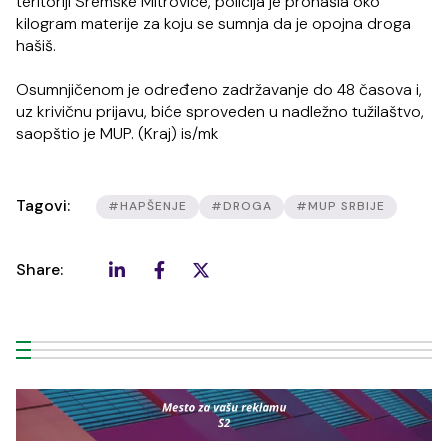
teritoriji Sremske Mitrovice, policija je pronašla oko
kilogram materije za koju se sumnja da je opojna droga
hašiš.
Osumnjičenom je određeno zadržavanje do 48 časova i,
uz krivičnu prijavu, biće sproveden u nadležno tužilaštvo,
saopštio je MUP. (Kraj) is/mk
Tagovi:
#HAPŠENJE
#DROGA
#MUP SRBIJE
Share: