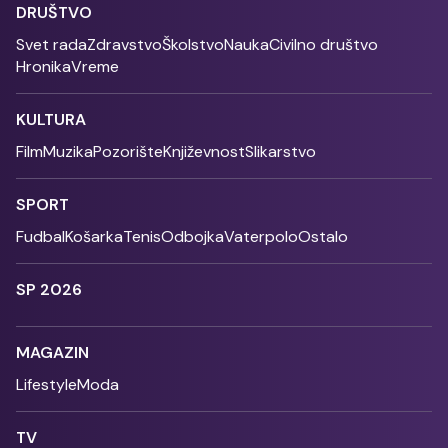
DRUŠTVO
Svet rada
Zdravstvo
Školstvo
Nauka
Civilno društvo
Hronika
Vreme
KULTURA
Film
Muzika
Pozorište
Književnost
Slikarstvo
SPORT
Fudbal
Košarka
Tenis
Odbojka
Vaterpolo
Ostalo
SP 2026
MAGAZIN
Lifestyle
Moda
TV