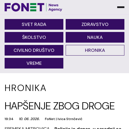
SVET RADA
ZDRAVSTVO
ŠKOLSTVO
NAUKA
CIVILNO DRUŠTVO
HRONIKA
VREME
HRONIKA
HAPŠENJE ZBOG DROGE
19:34
10. 06. 2026.
FoNet
|
Ivica Strnčević
SREMSKA MITROVICA -
Policija je danas, u saradnji sa