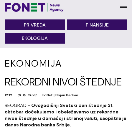
PRIVREDA
FINANSIJE
EKOLOGIJA
EKONOMIJA
REKORDNI NIVOI ŠTEDNJE
12:12
31. 10. 2023.
FoNet
|
Bojan Bednar
BEOGRAD -
Ovogodišnji Svetski dan štednje 31.
oktobar dočekujemo i obeležavamo uz rekordne
nivoe štednje u domaćoj i stranoj valuti, saopštila je
danas Narodna banka Srbije.