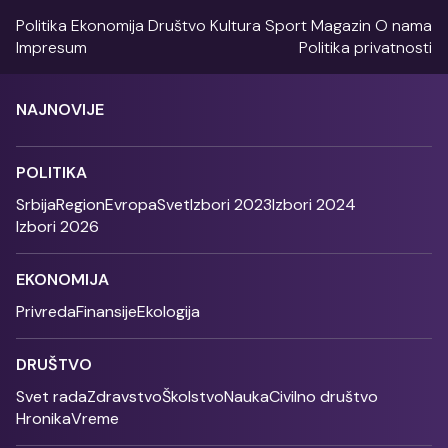
Politika
Ekonomija
Društvo
Kultura
Sport
Magazin
O nama
Impresum
Politika privatnosti
NAJNOVIJE
POLITIKA
Srbija
Region
Evropa
Svet
Izbori 2023
Izbori 2024
Izbori 2026
EKONOMIJA
Privreda
Finansije
Ekologija
DRUŠTVO
Svet rada
Zdravstvo
Školstvo
Nauka
Civilno društvo
Hronika
Vreme