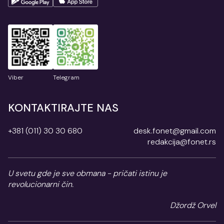
Viber
Telegram
KONTAKTIRAJTE NAS
+381 (011) 30 30 680
desk.fonet@gmail.com
redakcija@fonet.rs
U svetu gde je sve obmana - pričati istinu je
revolucionarni čin.
Džordž Orvel