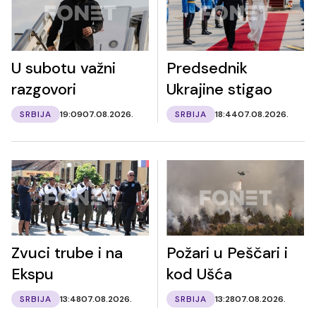
U subotu važni
Predsednik
razgovori
Ukrajine stigao
SRBIJA
19:09
07.08.2026.
SRBIJA
18:44
07.08.2026.
Zvuci trube i na
Požari u Peščari i
Ekspu
kod Ušća
SRBIJA
13:48
07.08.2026.
SRBIJA
13:28
07.08.2026.