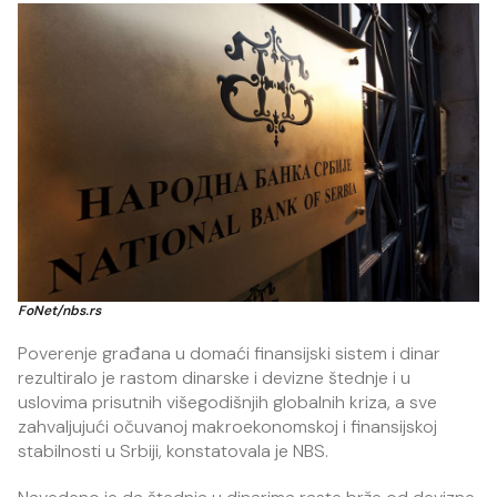
FoNet/nbs.rs
Poverenje građana u domaći finansijski sistem i dinar
rezultiralo je rastom dinarske i devizne štednje i u
uslovima prisutnih višegodišnjih globalnih kriza, a sve
zahvaljujući očuvanoj makroekonomskoj i finansijskoj
stabilnosti u Srbiji, konstatovala je NBS.