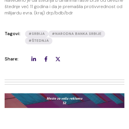
Navedeno je da štednja u dinarima raste brže od devizne
štednje već 11 godina i da je premašila protivvrednost od
milijardu evra. (kraj) drp/bdb/bdr
Tagovi:
#SRBIJA
#NARODNA BANKA SRBIJE
#ŠTEDNJA
Share: