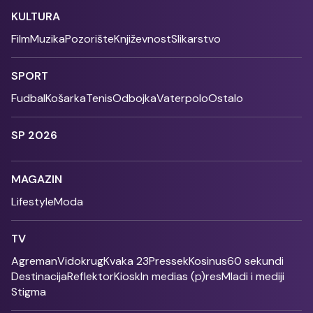
KULTURA
Film
Muzika
Pozorište
Književnost
Slikarstvo
SPORT
Fudbal
Košarka
Tenis
Odbojka
Vaterpolo
Ostalo
SP 2026
MAGAZIN
Lifestyle
Moda
TV
Agreman
Vidokrug
Kvaka 23
Pressek
Kosinus
60 sekundi
Destinacija
Reflektor
Kiosk
In medias (p)res
Mladi i mediji
Stigma