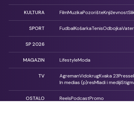
KULTURA
Film
Muzika
Pozorište
Književnost
Sl
SPORT
Fudbal
Košarka
Tenis
Odbojka
Vate
SP 2026
MAGAZIN
Lifestyle
Moda
TV
Agreman
Vidokrug
Kvaka 23
Presse
In medias (p)res
Mladi i mediji
Stigm
OSTALO
Reels
Podcast
Promo
Fonet - 2004 - 2026 - All rights reserved