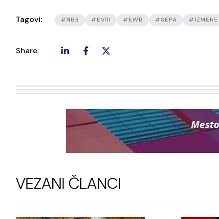
Tagovi:
#NBS
#EVRI
#EWB
#SEPA
#IZMENE
Share:
VEZANI ČLANCI