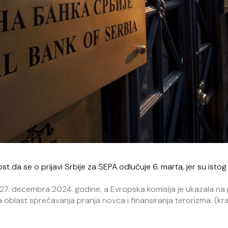
 da se o prijavi Srbije za SEPA odlučuje 6. marta, jer su isto
 27. decembra 2024. godine, a Evropska komisija je ukazala na
a oblast sprečavanja pranja novca i finansiranja terorizma. (kra