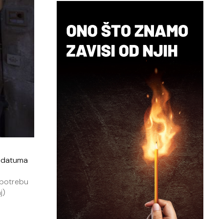
g datuma
 potrebu
j)