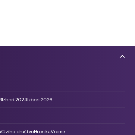
3
Izbori 2024
Izbori 2026
a
Civilno društvo
Hronika
Vreme