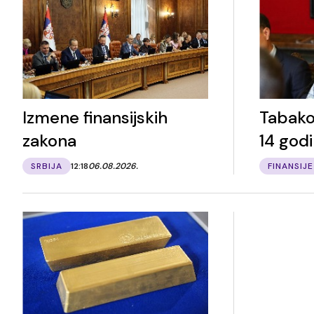
Izmene finansijskih
Tabako
zakona
14 god
SRBIJA
12:18
06.08.2026.
FINANSIJE