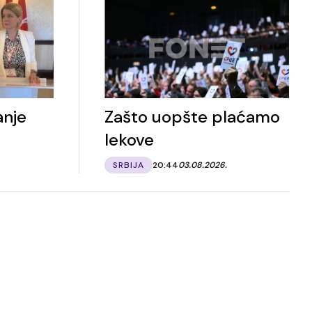
anje
Zašto uopšte plaćamo
lekove
SRBIJA
20:44
03.08.2026.