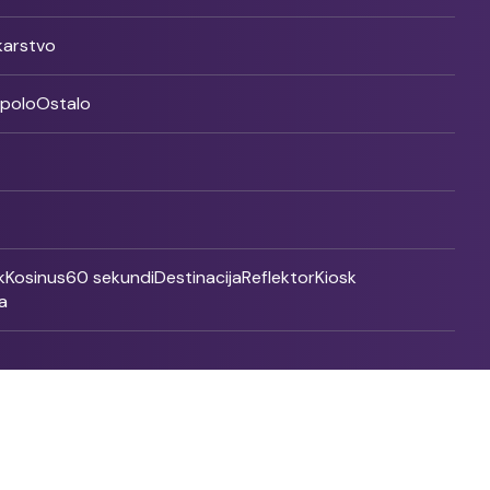
ikarstvo
rpolo
Ostalo
k
Kosinus
60 sekundi
Destinacija
Reflektor
Kiosk
a