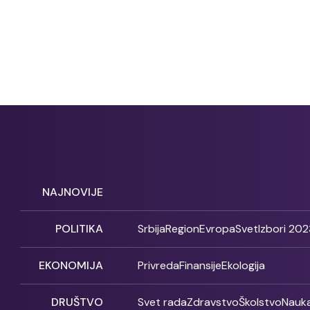
NAJNOVIJE
POLITIKA
Srbija
Region
Evropa
Svet
Izbori 202
EKONOMIJA
Privreda
Finansije
Ekologija
DRUŠTVO
Svet rada
Zdravstvo
Školstvo
Nauk