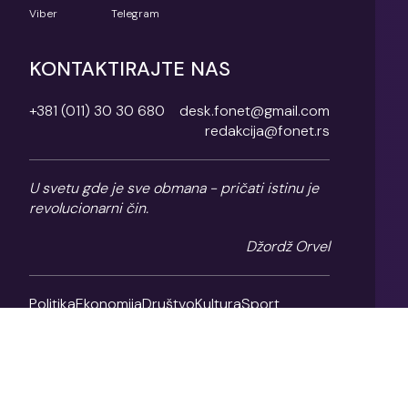
Viber
Telegram
KONTAKTIRAJTE NAS
+381 (011) 30 30 680
desk.fonet@gmail.com
redakcija@fonet.rs
U svetu gde je sve obmana - pričati istinu je
revolucionarni čin.
Džordž Orvel
Politika
Ekonomija
Društvo
Kultura
Sport
Magazin
O nama
Impresum
Politika privatnosti