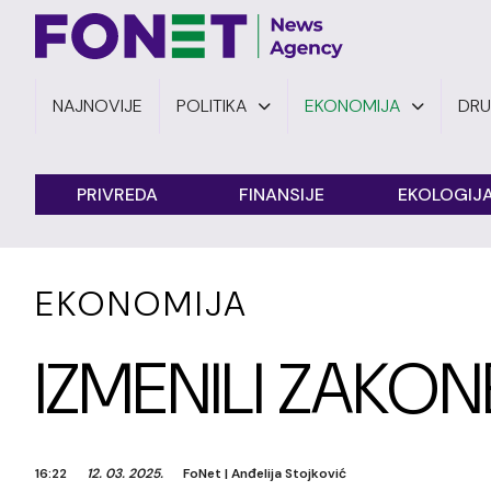
NAJNOVIJE
POLITIKA
EKONOMIJA
DR
PRIVREDA
FINANSIJE
EKOLOGIJ
EKONOMIJA
IZMENILI ZAKO
16:22
12. 03. 2025.
FoNet
|
Anđelija Stojković