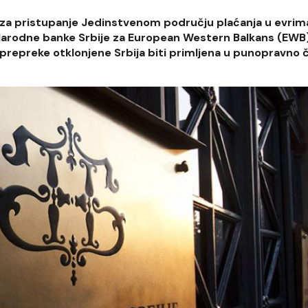
e za pristupanje Jedinstvenom području plaćanja u evrim
 Narodne banke Srbije za European Western Balkans (EWB)
prepreke otklonjene Srbija biti primljena u punopravno 