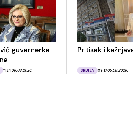
vić guvernerka
Pritisak i kažnjav
ina
11:24
06.08.2026.
SRBIJA
09:17
05.08.2026.