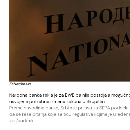
FoNet/nbs.rs
Narodna banka rekla je za EWB da nije postojala mogućnost
usvojene potrebne izmene zakona u Skupštini.
Prema navodima banke, Srbija je prijavu za SEPA podnela
da se reše pitanja koja se tiču regulativa kojima je uređen
vbr/and/mk