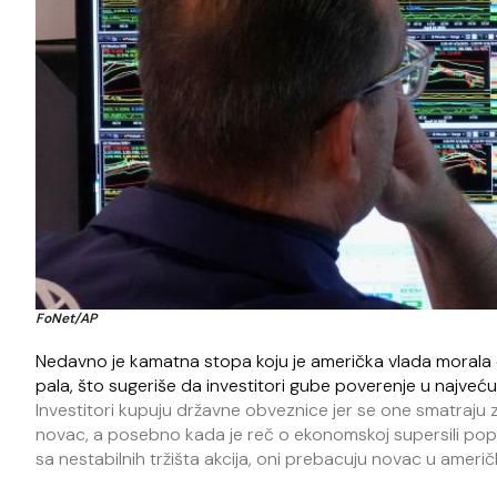
FoNet/AP
Nedavno je kamatna stopa koju je američka vlada morala 
pala, što sugeriše da investitori gube poverenje u najveć
Investitori kupuju državne obveznice jer se one smatraju z
novac, a posebno kada je reč o ekonomskoj supersili poput
sa nestabilnih tržišta akcija, oni prebacuju novac u američ