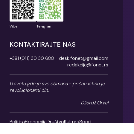
Viber
Telegram
KONTAKTIRAJTE NAS
+381 (011) 30 30 680
desk.fonet@gmail.com
redakcija@fonet.rs
U svetu gde je sve obmana - pričati istinu je
revolucionarni čin.
Džordž Orvel
Politika
Ekonomija
Društvo
Kultura
Sport
Magazin
O nama
Impresum
Politika privatnosti