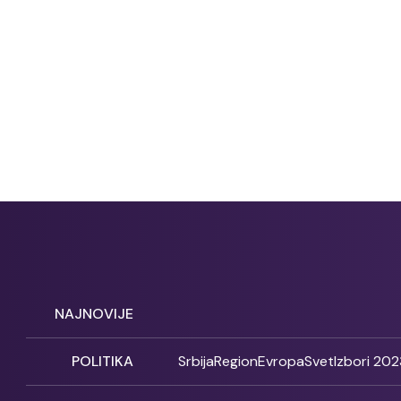
NAJNOVIJE
POLITIKA
Srbija
Region
Evropa
Svet
Izbori 202