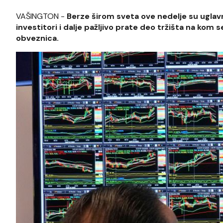
VAŠINGTON -
Berze širom sveta ove nedelje su uglav
investitori i dalje pažljivo prate deo tržišta na kom
obveznica.