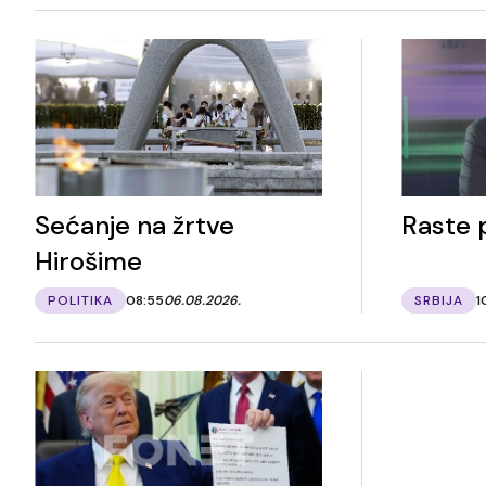
Sećanje na žrtve
Raste p
Hirošime
POLITIKA
08:55
06.08.2026.
SRBIJA
1