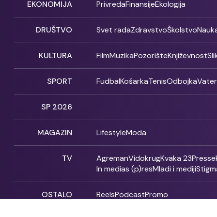
EKONOMIJA
Privreda
Finansije
Ekologija
DRUŠTVO
Svet rada
Zdravstvo
Školstvo
Nauk
KULTURA
Film
Muzika
Pozorište
Književnost
Sl
SPORT
Fudbal
Košarka
Tenis
Odbojka
Vate
SP 2026
MAGAZIN
Lifestyle
Moda
TV
Agreman
Vidokrug
Kvaka 23
Presse
In medias (p)res
Mladi i mediji
Stigm
OSTALO
Reels
Podcast
Promo