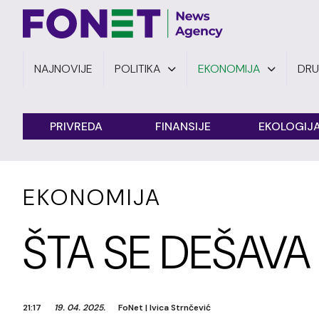
NAJNOVIJE
POLITIKA
EKONOMIJA
DR
PRIVREDA
FINANSIJE
EKOLOGIJ
EKONOMIJA
ŠTA SE DEŠAV
21:17
19. 04. 2025.
FoNet
|
Ivica Strnčević