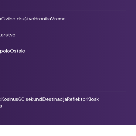
a
Civilno društvo
Hronika
Vreme
ikarstvo
rpolo
Ostalo
k
Kosinus
60 sekundi
Destinacija
Reflektor
Kiosk
a