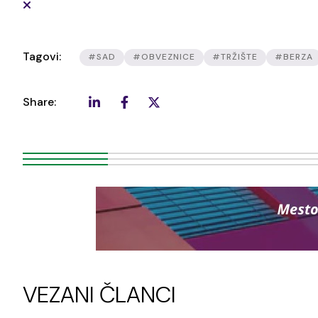
Tagovi:
#SAD
#OBVEZNICE
#TRŽIŠTE
#BERZA
Share:
VEZANI ČLANCI