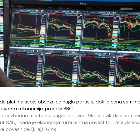
da plati na svoje obveznice naglo porasla, dok je cena samih 
u svetsku ekonomiju, prenosi BBC.
a bezbedno mesto za ulaganje novca. Mali je rizik da vlada neć
 SAD, i kada je ekonomija turbulentna i investitori žele da iz
ke obveznice. (kraj) is/mk