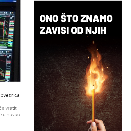
obveznica
e vratiti
vuku novac