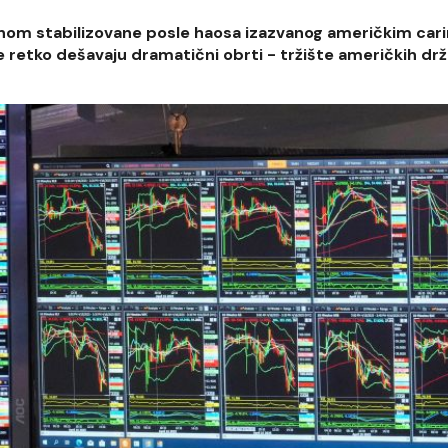
nom stabilizovane posle haosa izazvanog američkim cari
 se retko dešavaju dramatični obrti - tržište američkih dr