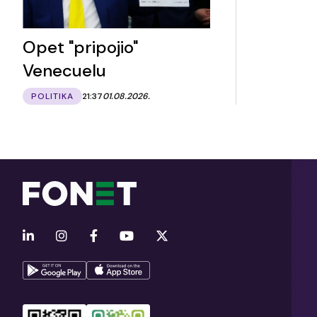
Opet "pripojio"
Venecuelu
POLITIKA
21:37
01.08.2026.