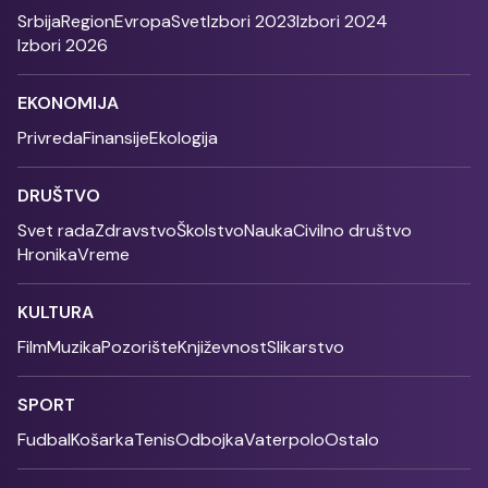
Srbija
Region
Evropa
Svet
Izbori 2023
Izbori 2024
Izbori 2026
EKONOMIJA
Privreda
Finansije
Ekologija
DRUŠTVO
Svet rada
Zdravstvo
Školstvo
Nauka
Civilno društvo
Hronika
Vreme
KULTURA
Film
Muzika
Pozorište
Književnost
Slikarstvo
SPORT
Fudbal
Košarka
Tenis
Odbojka
Vaterpolo
Ostalo