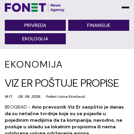
PRIVREDA
FINANSIJE
EKOLOGIJA
EKONOMIJA
VIZ ER POŠTUJE PROPISE
18:17
08. 06. 2026.
FoNet
|
Ivica Strnčević
BEOGRAD -
Avio prevoznik Viz Er saopštio je danas
da su netačne tvrdnje koje su se pojavile u
pojedinim medijima da ta kompanija, navodno, ne
posluje u skladu sa lokalnim propisima ili nema
odobrene usluge održavanja aviona.