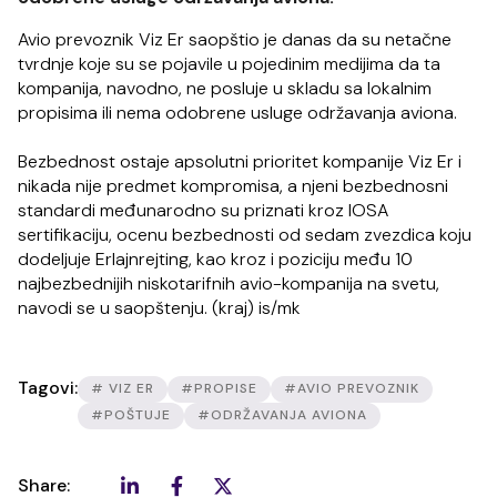
Avio prevoznik Viz Er saopštio je danas da su netačne
tvrdnje koje su se pojavile u pojedinim medijima da ta
kompanija, navodno, ne posluje u skladu sa lokalnim
propisima ili nema odobrene usluge održavanja aviona.
Bezbednost ostaje apsolutni prioritet kompanije Viz Er i
nikada nije predmet kompromisa, a njeni bezbednosni
standardi međunarodno su priznati kroz IOSA
sertifikaciju, ocenu bezbednosti od sedam zvezdica koju
dodeljuje Erlajnrejting, kao kroz i poziciju među 10
najbezbednijih niskotarifnih avio-kompanija na svetu,
navodi se u saopštenju. (kraj) is/mk
Tagovi:
# VIZ ER
#PROPISE
#AVIO PREVOZNIK
#POŠTUJE
#ODRŽAVANJA AVIONA
Share: