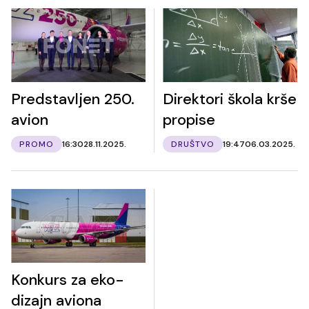
Predstavljen 250.
Direktori škola krše
avion
propise
PROMO
16:30
28.11.2025.
DRUŠTVO
19:47
06.03.2025.
Konkurs za eko-
dizajn aviona