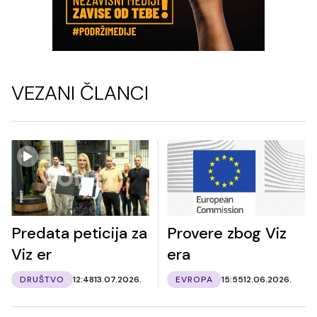
VEZANI ČLANCI
Predata peticija za
Provere zbog Viz
Viz er
era
DRUŠTVO
12:48
13.07.2026.
EVROPA
15:55
12.06.2026.