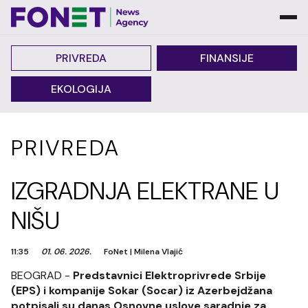
PRIVREDA
FINANSIJE
EKOLOGIJA
PRIVREDA
IZGRADNJA ELEKTRANE U
NIŠU
11:35
01. 06. 2026.
FoNet
|
Milena Vlajić
BEOGRAD -
Predstavnici Elektroprivrede Srbije
(EPS) i kompanije Sokar (Socar) iz Azerbejdžana
potpisali su danas Osnovne uslove saradnje za