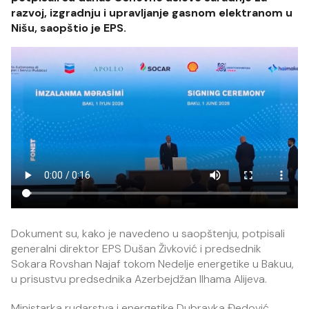
razvoj, izgradnju i upravljanje gasnom elektranom u
Nišu, saopštio je EPS.
Dokument su, kako je navedeno u saopštenju, potpisali
generalni direktor EPS Dušan Živković i predsednik
Sokara Rovshan Najaf tokom Nedelje energetike u Bakuu,
u prisustvu predsednika Azerbejdžan Ilhama Alijeva.
Ministarka rudarstva i energetike Dubravka Đedović