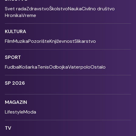
Svet rada
Zdravstvo
Školstvo
Nauka
Civilno društvo
Hronika
Vreme
KULTURA
Film
Muzika
Pozorište
Književnost
Slikarstvo
SPORT
Fudbal
Košarka
Tenis
Odbojka
Vaterpolo
Ostalo
SP 2026
MAGAZIN
Lifestyle
Moda
TV