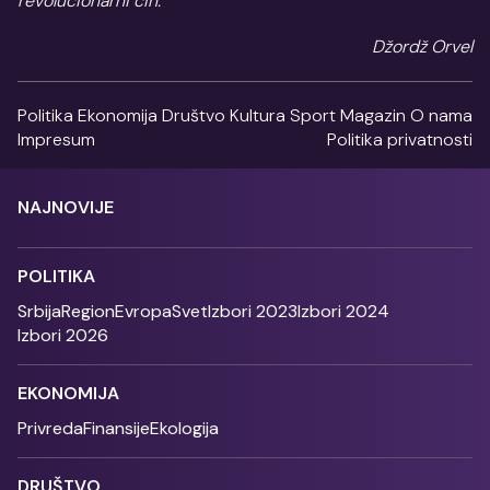
revolucionarni čin.
Džordž Orvel
Politika
Ekonomija
Društvo
Kultura
Sport
Magazin
O nama
Impresum
Politika privatnosti
NAJNOVIJE
POLITIKA
Srbija
Region
Evropa
Svet
Izbori 2023
Izbori 2024
Izbori 2026
EKONOMIJA
Privreda
Finansije
Ekologija
DRUŠTVO