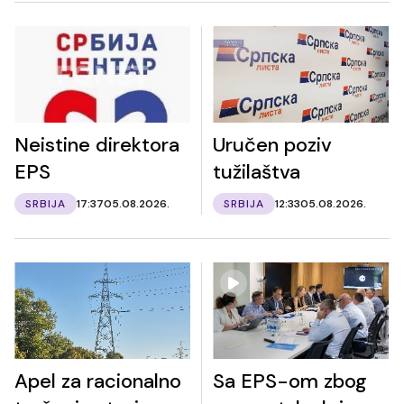
Neistine direktora
Uručen poziv
EPS
tužilaštva
SRBIJA
17:37
05.08.2026.
SRBIJA
12:33
05.08.2026.
Apel za racionalno
Sa EPS-om zbog