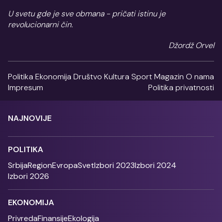
U svetu gde je sve obmana - pričati istinu je
revolucionarni čin.
Džordž Orvel
Politika
Ekonomija
Društvo
Kultura
Sport
Magazin
O nama
Impresum
Politika privatnosti
NAJNOVIJE
POLITIKA
Srbija
Region
Evropa
Svet
Izbori 2023
Izbori 2024
Izbori 2026
EKONOMIJA
Privreda
Finansije
Ekologija