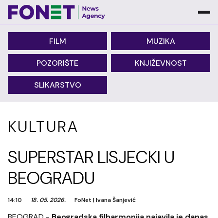
FILM
MUZIKA
POZORIŠTE
KNJIŽEVNOST
SLIKARSTVO
KULTURA
SUPERSTAR LISJECKI U
BEOGRADU
14:10
18. 05. 2026.
FoNet
|
Ivana Šanjević
BEOGRAD -
Beogradska filharmonija najavila je danas