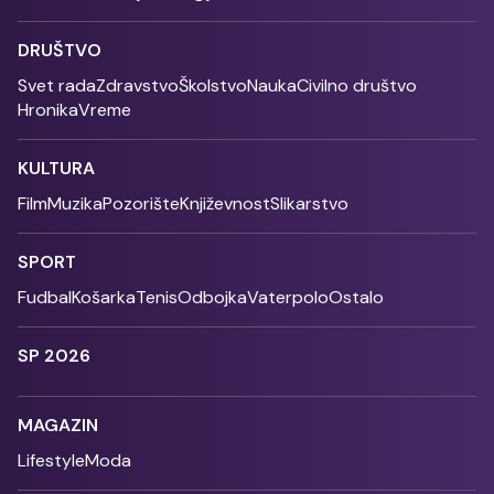
DRUŠTVO
Svet rada
Zdravstvo
Školstvo
Nauka
Civilno društvo
Hronika
Vreme
KULTURA
Film
Muzika
Pozorište
Književnost
Slikarstvo
SPORT
Fudbal
Košarka
Tenis
Odbojka
Vaterpolo
Ostalo
SP 2026
MAGAZIN
Lifestyle
Moda