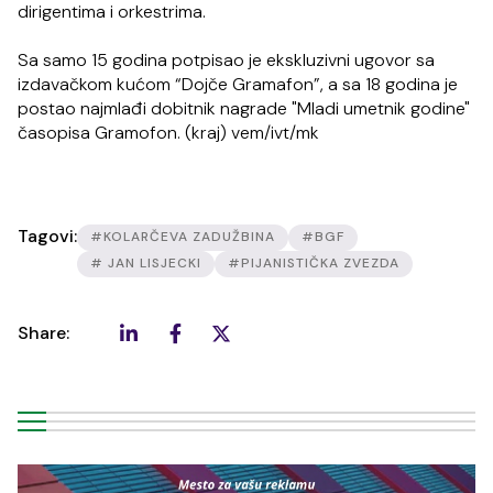
dirigentima i orkestrima.
Sa samo 15 godina potpisao je ekskluzivni ugovor sa
izdavačkom kućom “Dojče Gramafon”, a sa 18 godina je
postao najmlađi dobitnik nagrade "Mladi umetnik godine"
časopisa Gramofon. (kraj) vem/ivt/mk
Tagovi:
#KOLARČEVA ZADUŽBINA
#BGF
# JAN LISJECKI
#PIJANISTIČKA ZVEZDA
Share: