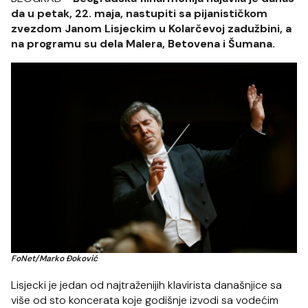
da u petak, 22. maja, nastupiti sa pijanističkom
zvezdom Janom Lisjeckim u Kolarčevoj zadužbini, a
na programu su dela Malera, Betovena i Šumana.
FoNet/Marko Đoković
Lisjecki je jedan od najtraženijih klavirista današnjice sa
više od sto koncerata koje godišnje izvodi sa vodećim