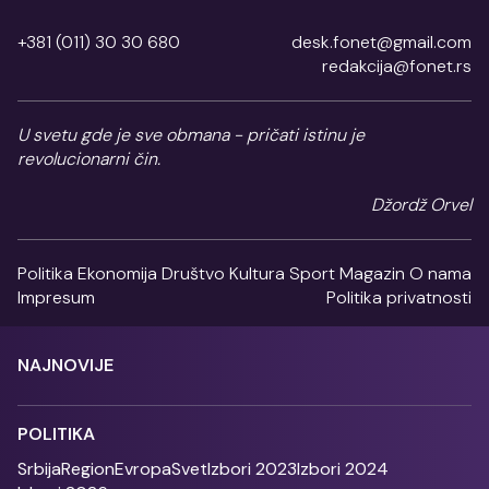
+381 (011) 30 30 680
desk.fonet@gmail.com
redakcija@fonet.rs
U svetu gde je sve obmana - pričati istinu je
revolucionarni čin.
Džordž Orvel
Politika
Ekonomija
Društvo
Kultura
Sport
Magazin
O nama
Impresum
Politika privatnosti
NAJNOVIJE
POLITIKA
Srbija
Region
Evropa
Svet
Izbori 2023
Izbori 2024