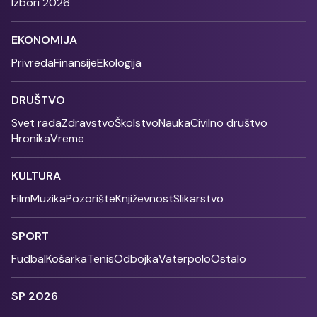
Izbori 2026
EKONOMIJA
Privreda
Finansije
Ekologija
DRUŠTVO
Svet rada
Zdravstvo
Školstvo
Nauka
Civilno društvo
Hronika
Vreme
KULTURA
Film
Muzika
Pozorište
Književnost
Slikarstvo
SPORT
Fudbal
Košarka
Tenis
Odbojka
Vaterpolo
Ostalo
SP 2026