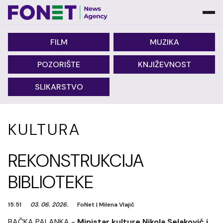
FILM
MUZIKA
POZORIŠTE
KNJIŽEVNOST
SLIKARSTVO
KULTURA
REKONSTRUKCIJA
BIBLIOTEKE
15:51
03. 06. 2026.
FoNet
|
Milena Vlajić
BAČKA PALANKA -
Ministar kulture Nikola Selaković i