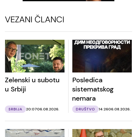
VEZANI ČLANCI
Zelenski u subotu
Posledica
u Srbiji
sistematskog
nemara
SRBIJA
20:07
06.08.2026.
DRUŠTVO
14:26
06.08.2026.