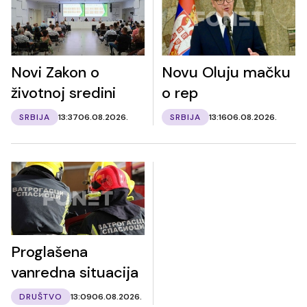
Novi Zakon o
Novu Oluju mačku
životnoj sredini
o rep
SRBIJA
13:37
06.08.2026.
SRBIJA
13:16
06.08.2026.
Proglašena
vanredna situacija
DRUŠTVO
13:09
06.08.2026.