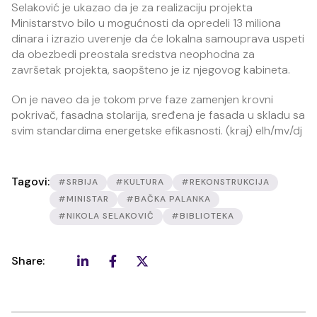
Selaković je ukazao da je za realizaciju projekta
Ministarstvo bilo u mogućnosti da opredeli 13 miliona
dinara i izrazio uverenje da će lokalna samouprava uspeti
da obezbedi preostala sredstva neophodna za
završetak projekta, saopšteno je iz njegovog kabineta.
On je naveo da je tokom prve faze zamenjen krovni
pokrivač, fasadna stolarija, sređena je fasada u skladu sa
svim standardima energetske efikasnosti. (kraj) elh/mv/dj
Tagovi:
#SRBIJA
#KULTURA
#REKONSTRUKCIJA
#MINISTAR
#BAČKA PALANKA
#NIKOLA SELAKOVIĆ
#BIBLIOTEKA
Share: