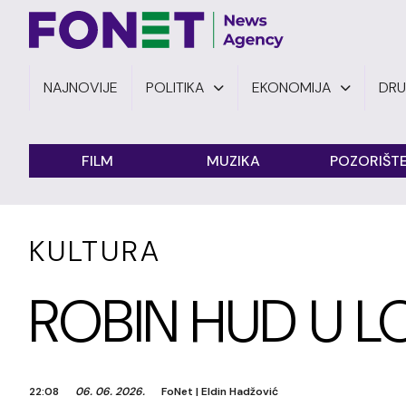
NAJNOVIJE
POLITIKA
EKONOMIJA
DR
FILM
MUZIKA
POZORIŠT
KULTURA
ROBIN HUD U LO
22:08
06. 06. 2026.
FoNet
|
Eldin Hadžović