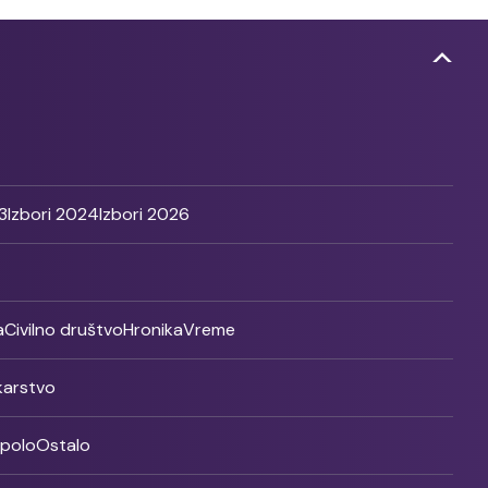
3
Izbori 2024
Izbori 2026
a
Civilno društvo
Hronika
Vreme
ikarstvo
rpolo
Ostalo