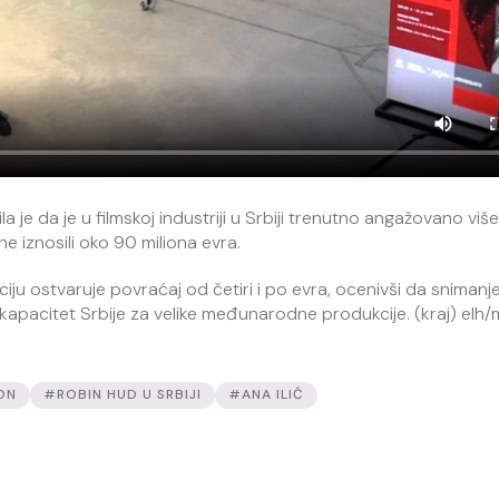
ila je da je u filmskoj industriji u Srbiji trenutno angažovano viš
ne iznosili oko 90 miliona evra.
iju ostvaruje povraćaj od četiri i po evra, ocenivši da snimanj
e kapacitet Srbije za velike međunarodne produkcije. (kraj) elh/
ON
#ROBIN HUD U SRBIJI
#ANA ILIĆ