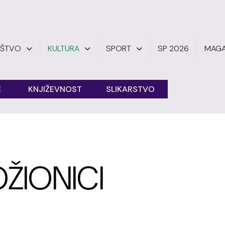
UŠTVO
KULTURA
SPORT
SP 2026
MAGA
E
KNJIŽEVNOST
SLIKARSTVO
ŽIONICI