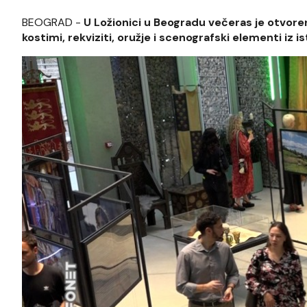
BEOGRAD -
U Ložionici u Beogradu večeras je otvorena
kostimi, rekviziti, oružje i scenografski elementi iz 