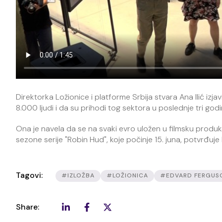
Direktorka Ložionice i platforme Srbija stvara Ana Ilić izjav
8.000 ljudi i da su prihodi tog sektora u poslednje tri godi
Ona je navela da se na svaki evro uložen u filmsku produkc
sezone serije "Robin Hud", koje počinje 15. juna, potvrđuj
Tagovi:
#IZLOŽBA
#LOŽIONICA
#EDVARD FERGUS
Share: