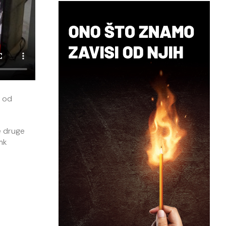
e od
e druge
mk