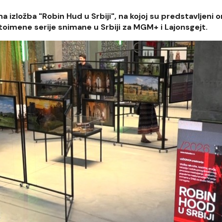
 izložba "Robin Hud u Srbiji", na kojoj su predstavljeni or
istoimene serije snimane u Srbiji za MGM+ i Lajonsgejt.