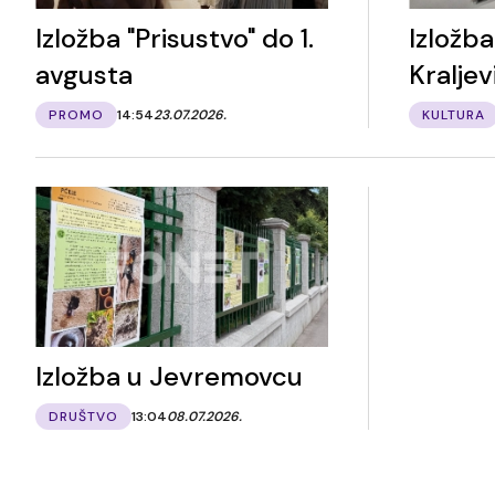
Izložba "Prisustvo" do 1.
Izložb
avgusta
Kraljev
PROMO
14:54
23.07.2026.
KULTURA
Izložba u Jevremovcu
DRUŠTVO
13:04
08.07.2026.