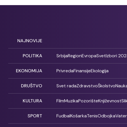
NAJNOVIJE
POLITIKA
Srbija
Region
Evropa
Svet
Izbori 202
EKONOMIJA
Privreda
Finansije
Ekologija
DRUŠTVO
Svet rada
Zdravstvo
Školstvo
Nauk
KULTURA
Film
Muzika
Pozorište
Književnost
Sl
SPORT
Fudbal
Košarka
Tenis
Odbojka
Vate