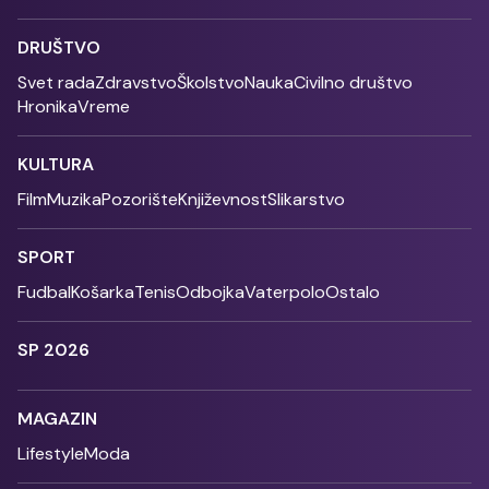
DRUŠTVO
Svet rada
Zdravstvo
Školstvo
Nauka
Civilno društvo
Hronika
Vreme
KULTURA
Film
Muzika
Pozorište
Književnost
Slikarstvo
SPORT
Fudbal
Košarka
Tenis
Odbojka
Vaterpolo
Ostalo
SP 2026
MAGAZIN
Lifestyle
Moda