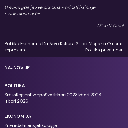
U svetu gde je sve obmana - pričati istinu je
revolucionarni čin.
Džordž Orvel
Politika
Ekonomija
Društvo
Kultura
Sport
Magazin
O nama
Impresum
Politika privatnosti
NAJNOVIJE
POLITIKA
Srbija
Region
Evropa
Svet
Izbori 2023
Izbori 2024
Izbori 2026
EKONOMIJA
Privreda
Finansije
Ekologija