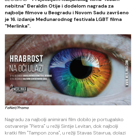
nebitna" Đeraldin Otije i dodelom nagrada za
najbolje filmove u Beogradu i Novom Sadu završeno
je 16. izdanje Međunarodnog festivala LGBT filma
"Merlinka".
FoNet/Promo
Nagradu za najbolji animirani film dobilo je portugalsko
ostvarenje "Pietra" u režiji Sintije Levitan, dok najbolji
kratki film "Tampon zona", u režiji Stavas Stavrua, dolazi