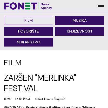
FILM
MUZIKA
POZORIŠTE
KNJIŽEVNOST
SLIKARSTVO
FILM
ZARŠEN "MERLINKA"
FESTIVAL
12:22
17. 12. 2024.
FoNet
|
Ivana Šanjević
BEOGRAD -
Projekcijom italijanskog filma "Nisam