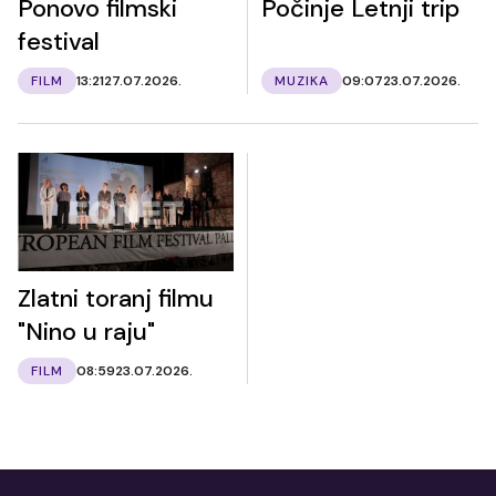
Ponovo filmski
Počinje Letnji trip
festival
FILM
13:21
27.07.2026.
MUZIKA
09:07
23.07.2026.
Zlatni toranj filmu
"Nino u raju"
FILM
08:59
23.07.2026.