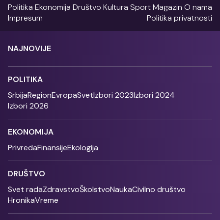
Politika
Ekonomija
Društvo
Kultura
Sport
Magazin
O nama
Impresum
Politika privatnosti
NAJNOVIJE
POLITIKA
Srbija
Region
Evropa
Svet
Izbori 2023
Izbori 2024
Izbori 2026
EKONOMIJA
Privreda
Finansije
Ekologija
DRUŠTVO
Svet rada
Zdravstvo
Školstvo
Nauka
Civilno društvo
Hronika
Vreme