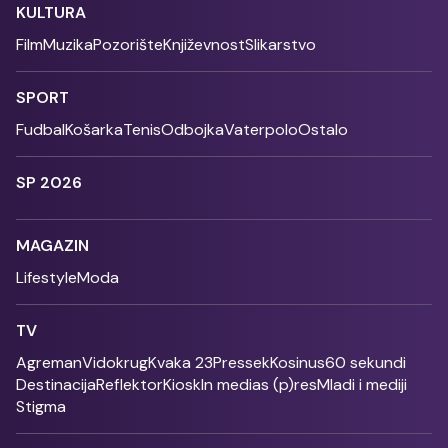
KULTURA
Film
Muzika
Pozorište
Književnost
Slikarstvo
SPORT
Fudbal
Košarka
Tenis
Odbojka
Vaterpolo
Ostalo
SP 2026
MAGAZIN
Lifestyle
Moda
TV
Agreman
Vidokrug
Kvaka 23
Pressek
Kosinus
60 sekundi
Destinacija
Reflektor
Kiosk
In medias (p)res
Mladi i mediji
Stigma