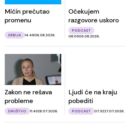
Mićin prećutao
Očekujem
promenu
razgovore uskoro
PODCAST
SRBIJA
14:49
06.08.2026.
08:05
03.08.2026.
Zakon ne rešava
Ljudi će na kraju
probleme
pobediti
DRUŠTVO
11:43
28.07.2026.
PODCAST
07:32
27.07.2026.