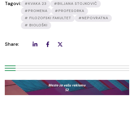
Tagovi:
#KVAKA 23
#BILJANA STOJKOVIĆ
#PROMENA
#PROFESORKA
# FILOZOFSKI FAKULTET
#NEPOVRATNA
# BIOLOŠKI
Share: