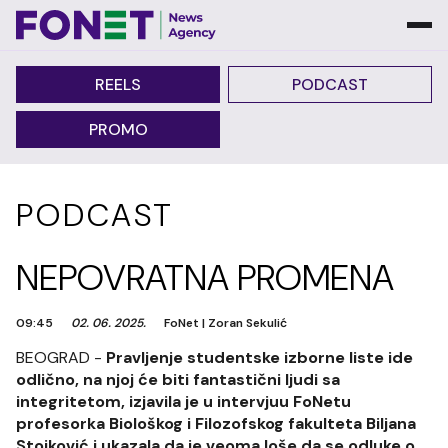
REELS
PODCAST
PROMO
PODCAST
NEPOVRATNA PROMENA
09:45
02. 06. 2025.
FoNet
|
Zoran Sekulić
BEOGRAD -
Pravljenje studentske izborne liste ide
odlično, na njoj će biti fantastični ljudi sa
integritetom, izjavila je u intervjuu FoNetu
profesorka Biološkog i Filozofskog fakulteta Biljana
Stojković i ukazala da je veoma loše da se odluke o