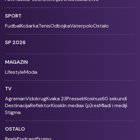
SPORT
Fudbal
Košarka
Tenis
Odbojka
Vaterpolo
Ostalo
SP 2026
MAGAZIN
Lifestyle
Moda
TV
Agreman
Vidokrug
Kvaka 23
Pressek
Kosinus
60 sekundi
Destinacija
Reflektor
Kiosk
In medias (p)res
Mladi i mediji
Stigma
OSTALO
Reels
Podcast
Promo