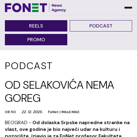
REELS
PODCAST
PROMO
PODCAST
OD SELAKOVIĆA NEMA
GOREG
08:50
22. 12. 2025.
FoNet
|
Miloš Milić
BEOGRAD -
Od dolaska Srpske napredne stranke na
vlast, ove godine je bio najveći udar na kulturu i
pozorište, izjavio je za FoNet profesor Fakulteta