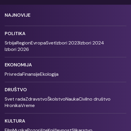
NAJNOVIJE
POLITIKA
Srbija
Region
Evropa
Svet
Izbori 2023
Izbori 2024
Izbori 2026
EKONOMIJA
Privreda
Finansije
Ekologija
DRUŠTVO
Svet rada
Zdravstvo
Školstvo
Nauka
Civilno društvo
Hronika
Vreme
KULTURA
Film
Muzika
Pozorište
Književnost
Slikarstvo