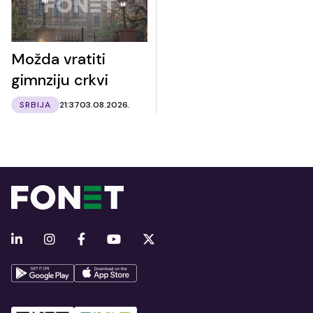
Možda vratiti
gimnziju crkvi
SRBIJA
21:37
03.08.2026.