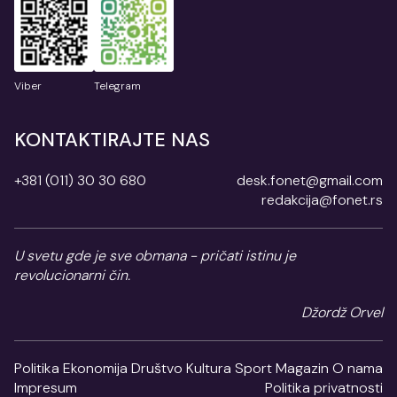
Viber
Telegram
KONTAKTIRAJTE NAS
+381 (011) 30 30 680
desk.fonet@gmail.com
redakcija@fonet.rs
U svetu gde je sve obmana - pričati istinu je
revolucionarni čin.
Džordž Orvel
Politika
Ekonomija
Društvo
Kultura
Sport
Magazin
O nama
Impresum
Politika privatnosti