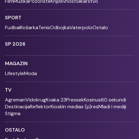
Film
Muzika
Pozorište
Književnost
Slikarstvo
SPORT
Fudbal
Košarka
Tenis
Odbojka
Vaterpolo
Ostalo
SP 2026
MAGAZIN
Lifestyle
Moda
TV
Agreman
Vidokrug
Kvaka 23
Pressek
Kosinus
60 sekundi
Destinacija
Reflektor
Kiosk
In medias (p)res
Mladi i mediji
Stigma
OSTALO