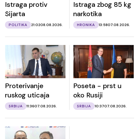
Istraga protiv
Istraga zbog 85 kg
Sijarta
narkotika
POLITIKA
21:02
08.08.2026.
HRONIKA
13:58
07.08.2026.
Proterivanje
Poseta - prst u
ruskog uticaja
oko Rusiji
SRBIJA
11:36
07.08.2026.
SRBIJA
10:37
07.08.2026.