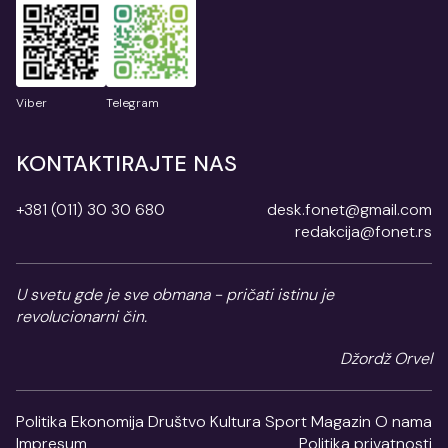
Viber
Telegram
KONTAKTIRAJTE NAS
+381 (011) 30 30 680
desk.fonet@gmail.com
redakcija@fonet.rs
U svetu gde je sve obmana - pričati istinu je
revolucionarni čin.
Džordž Orvel
Politika
Ekonomija
Društvo
Kultura
Sport
Magazin
O nama
Impresum
Politika privatnosti