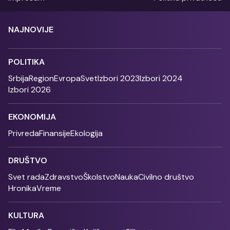
NAJNOVIJE
POLITIKA
Srbija
Region
Evropa
Svet
Izbori 2023
Izbori 2024
Izbori 2026
EKONOMIJA
Privreda
Finansije
Ekologija
DRUŠTVO
Svet rada
Zdravstvo
Školstvo
Nauka
Civilno društvo
Hronika
Vreme
KULTURA