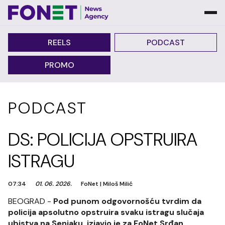
REELS
PODCAST
PROMO
PODCAST
DS: POLICIJA OPSTRUIRA
ISTRAGU
07:34
01. 06. 2026.
FoNet
|
Miloš Milić
BEOGRAD -
Pod punom odgovornošću tvrdim da
policija apsolutno opstruira svaku istragu slučaja
ubistva na Senjaku, izjavio je za FoNet Srđan