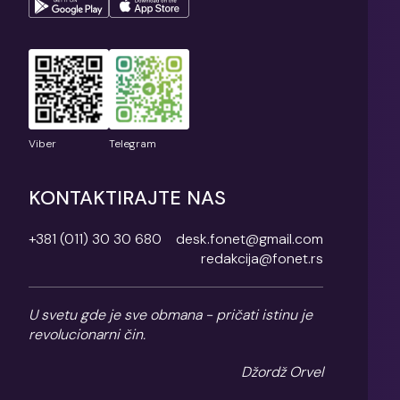
Viber
Telegram
KONTAKTIRAJTE NAS
+381 (011) 30 30 680
desk.fonet@gmail.com
redakcija@fonet.rs
U svetu gde je sve obmana - pričati istinu je
revolucionarni čin.
Džordž Orvel