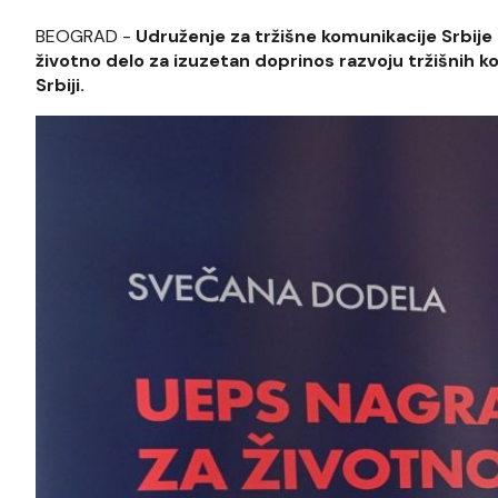
BEOGRAD -
Udruženje za tržišne komunikacije Srbije
životno delo za izuzetan doprinos razvoju tržišnih k
Srbiji.