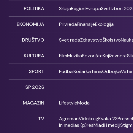
POLITIKA
Srbija
Region
Evropa
Svet
Izbori 202
EKONOMIJA
Privreda
Finansije
Ekologija
DRUŠTVO
Svet rada
Zdravstvo
Školstvo
Nauk
KULTURA
Film
Muzika
Pozorište
Književnost
Sl
SPORT
Fudbal
Košarka
Tenis
Odbojka
Vate
SP 2026
MAGAZIN
Lifestyle
Moda
TV
Agreman
Vidokrug
Kvaka 23
Presse
In medias (p)res
Mladi i mediji
Stigm