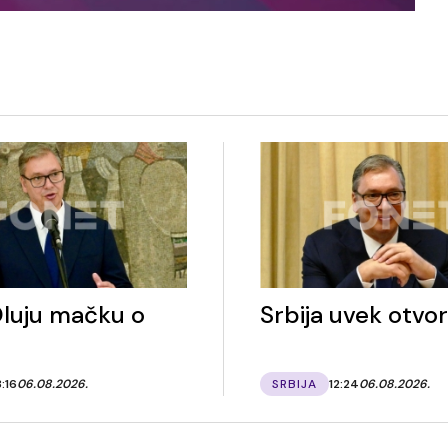
luju mačku o
Srbija uvek otvo
3:16
06.08.2026.
SRBIJA
12:24
06.08.2026.