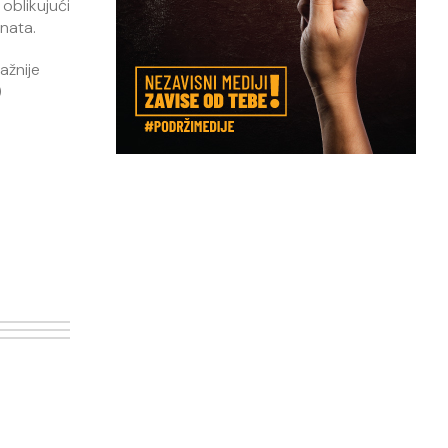
oblikujući
enata.
ažnije
)