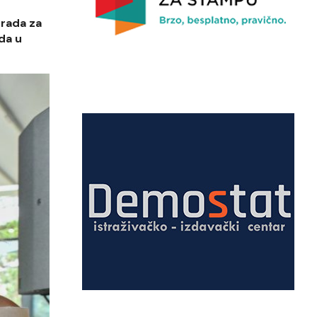
grada za
da u