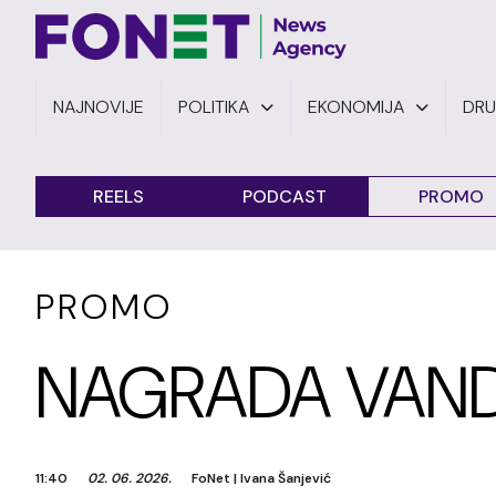
NAJNOVIJE
POLITIKA
EKONOMIJA
DR
REELS
PODCAST
PROMO
PROMO
NAGRADA VAND
11:40
02. 06. 2026.
FoNet
|
Ivana Šanjević