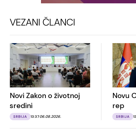
VEZANI ČLANCI
Novi Zakon o životnoj
Novu O
sredini
rep
SRBIJA
13:37
06.08.2026.
SRBIJA
1