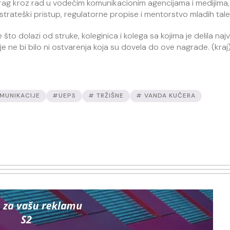
ag kroz rad u vodećim komunikacionim agencijama i medijima, 
 strateški pristup, regulatorne propise i mentorstvo mladih tal
to dolazi od struke, koleginica i kolega sa kojima je delila najv
e ne bi bilo ni ostvarenja koja su dovela do ove nagrade. (kraj
MUNIKACIJE
#UEPS
# TRŽIŠNE
# VANDA KUČERA