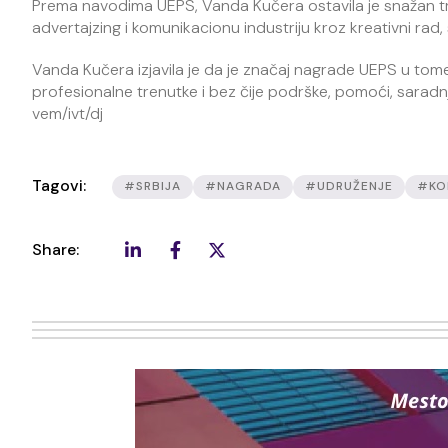
Prema navodima UEPS, Vanda Kučera ostavila je snažan tr
advertajzing i komunikacionu industriju kroz kreativni rad,
Vanda Kučera izjavila je da je značaj nagrade UEPS u tome š
profesionalne trenutke i bez čije podrške, pomoći, saradnj
vem/ivt/dj
Tagovi:
#SRBIJA
#NAGRADA
#UDRUŽENJE
#KO
Share: