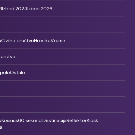
3
Izbori 2024
Izbori 2026
a
Civilno društvo
Hronika
Vreme
ikarstvo
rpolo
Ostalo
k
Kosinus
60 sekundi
Destinacija
Reflektor
Kiosk
a