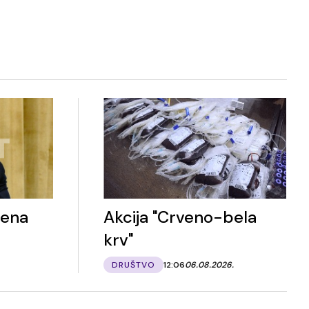
rena
Akcija "Crveno-bela
krv"
DRUŠTVO
12:06
06.08.2026.