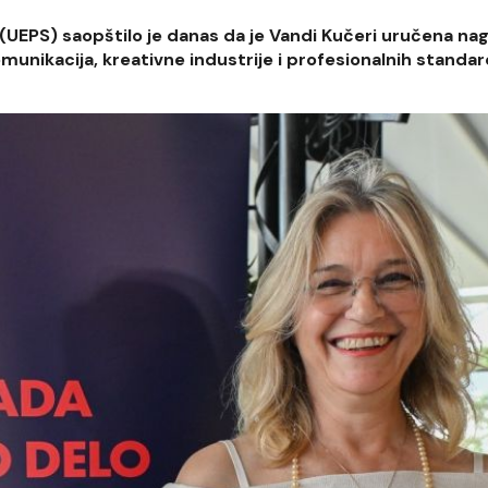
 (UEPS) saopštilo je danas da je Vandi Kučeri uručena na
omunikacija, kreativne industrije i profesionalnih standar