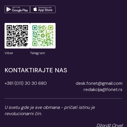
Viber
Telegram
KONTAKTIRAJTE NAS
+381 (011) 30 30 680
desk.fonet@gmail.com
redakcija@fonet.rs
U svetu gde je sve obmana - pričati istinu je
revolucionarni čin.
Džordž Orvel