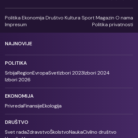
Politika
Ekonomija
Društvo
Kultura
Sport
Magazin
O nama
Impresum
Politika privatnosti
NAJNOVIJE
POLITIKA
Srbija
Region
Evropa
Svet
Izbori 2023
Izbori 2024
Izbori 2026
EKONOMIJA
Privreda
Finansije
Ekologija
DRUŠTVO
Svet rada
Zdravstvo
Školstvo
Nauka
Civilno društvo