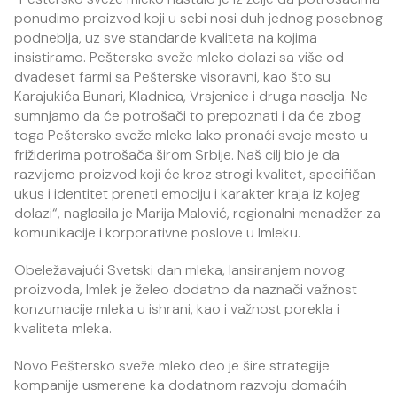
ponudimo proizvod koji u sebi nosi duh jednog posebnog
podneblja, uz sve standarde kvaliteta na kojima
insistiramo. Peštersko sveže mleko dolazi sa više od
dvadeset farmi sa Pešterske visoravni, kao što su
Karajukića Bunari, Kladnica, Vrsjenice i druga naselja. Ne
sumnjamo da će potrošači to prepoznati i da će zbog
toga Peštersko sveže mleko lako pronaći svoje mesto u
frižiderima potrošača širom Srbije. Naš cilj bio je da
razvijemo proizvod koji će kroz strogi kvalitet, specifičan
ukus i identitet preneti emociju i karakter kraja iz kojeg
dolazi“, naglasila je Marija Malović, regionalni menadžer za
komunikacije i korporativne poslove u Imleku.
Obeležavajući Svetski dan mleka, lansiranjem novog
proizvoda, Imlek je želeo dodatno da naznači važnost
konzumacije mleka u ishrani, kao i važnost porekla i
kvaliteta mleka.
Novo Peštersko sveže mleko deo je šire strategije
kompanije usmerene ka dodatnom razvoju domaćih