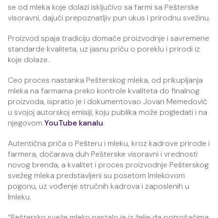
se od mleka koje dolazi isključivo sa farmi sa Pešterske
visoravni, dajući prepoznatljiv pun ukus i prirodnu svežinu.
Proizvod spaja tradiciju domaće proizvodnje i savremene
standarde kvaliteta, uz jasnu priču o poreklu i prirodi iz
koje dolaze.
Ceo proces nastanka Pešterskog mleka, od prikupljanja
mleka na farmama preko kontrole kvaliteta do finalnog
proizvoda, ispratio je i dokumentovao Jovan Memedović
u svojoj autorskoj emisiji, koju publika može pogledati i na
njegovom
YouTube kanalu
.
Autentična priča o Pešteru i mleku, kroz kadrove prirode i
farmera, dočarava duh Pešterske visoravni i vrednosti
novog brenda, a kvalitet i proces proizvodnje Pešterskog
svežeg mleka predstavljeni su posetom Imlekovom
pogonu, uz vođenje stručnih kadrova i zaposlenih u
Imleku.
“Peštersko sveže mleko nastalo je iz želje da potrošačima