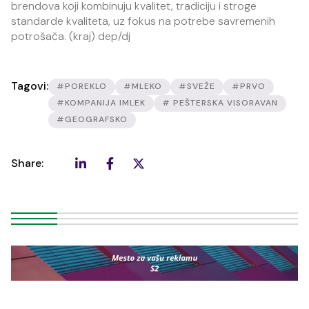
brendova koji kombinuju kvalitet, tradiciju i stroge
standarde kvaliteta, uz fokus na potrebe savremenih
potrošača. (kraj) dep/dj
Tagovi:
#POREKLO
#MLEKO
#SVEŽE
#PRVO
#KOMPANIJA IMLEK
# PEŠTERSKA VISORAVAN
#GEOGRAFSKO
Share: