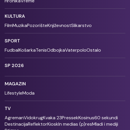
Hronika
Vreme
KULTURA
Film
Muzika
Pozorište
Književnost
Slikarstvo
SPORT
Fudbal
Košarka
Tenis
Odbojka
Vaterpolo
Ostalo
SP 2026
MAGAZIN
Lifestyle
Moda
TV
Agreman
Vidokrug
Kvaka 23
Pressek
Kosinus
60 sekundi
Destinacija
Reflektor
Kiosk
In medias (p)res
Mladi i mediji