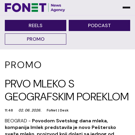
REELS
PODCAST
PROMO
PROMO
PRVO MLEKO S
GEOGRAFSKIM POREKLOM
11:48
02. 06. 2026.
FoNet
|
Desk
BEOGRAD -
Povodom Svetskog dana mleka,
kompanija Imlek predstavila je novo Peštersko
sveže mleko, proizvod koji dolazi sa jednog od