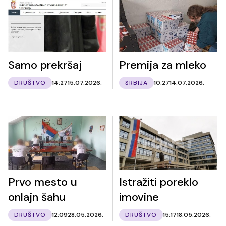
Samo prekršaj
Premija za mleko
DRUŠTVO
14:27
15.07.2026.
SRBIJA
10:27
14.07.2026.
Prvo mesto u
Istražiti poreklo
onlajn šahu
imovine
DRUŠTVO
12:09
28.05.2026.
DRUŠTVO
15:17
18.05.2026.