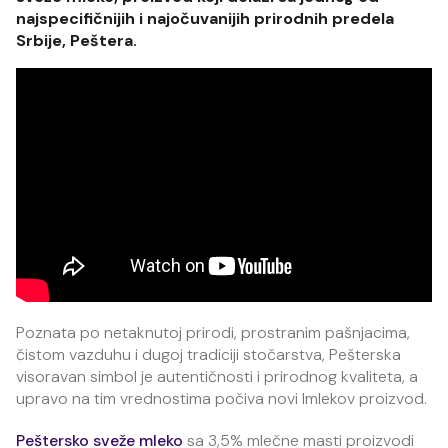
najspecifičnijih i najočuvanijih prirodnih predela
Srbije, Peštera.
Poznata po netaknutoj prirodi, prostranim pašnjacima,
čistom vazduhu i dugoj tradiciji stočarstva, Pešterska
visoravan simbol je autentičnosti i prirodnog kvaliteta, a
upravo na tim vrednostima počiva novi Imlekov proizvod.
Peštersko sveže mleko
sa 3,5% mlečne masti proizvodi