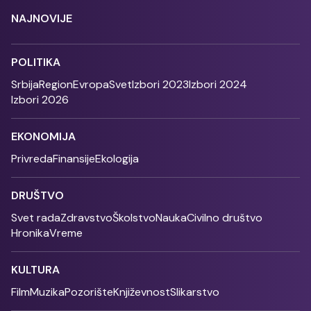
NAJNOVIJE
POLITIKA
Srbija
Region
Evropa
Svet
Izbori 2023
Izbori 2024
Izbori 2026
EKONOMIJA
Privreda
Finansije
Ekologija
DRUŠTVO
Svet rada
Zdravstvo
Školstvo
Nauka
Civilno društvo
Hronika
Vreme
KULTURA
Film
Muzika
Pozorište
Književnost
Slikarstvo