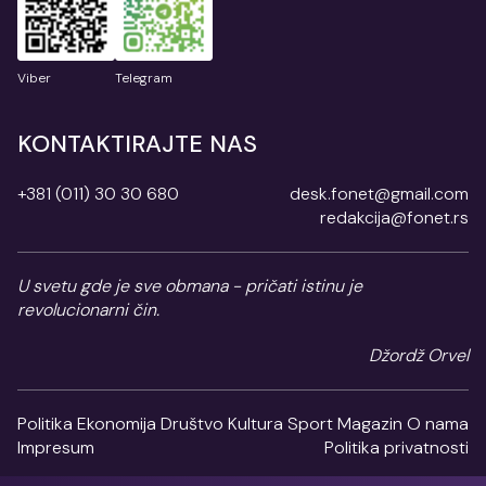
Viber
Telegram
KONTAKTIRAJTE NAS
+381 (011) 30 30 680
desk.fonet@gmail.com
redakcija@fonet.rs
U svetu gde je sve obmana - pričati istinu je
revolucionarni čin.
Džordž Orvel
Politika
Ekonomija
Društvo
Kultura
Sport
Magazin
O nama
Impresum
Politika privatnosti