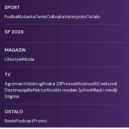
SPORT
Fudbal
Košarka
Tenis
Odbojka
Vaterpolo
Ostalo
SP 2026
MAGAZIN
Lifestyle
Moda
TV
Agreman
Vidokrug
Kvaka 23
Pressek
Kosinus
60 sekundi
Destinacija
Reflektor
Kiosk
In medias (p)res
Mladi i mediji
Stigma
OSTALO
Reels
Podcast
Promo