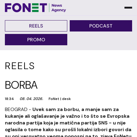
REELS
PODCAST
PROMO
REELS
BORBA
18:34
08. 04. 2026.
FoNet
|
desk
BEOGRAD -
Uvek sam za borbu, a manje sam za
kukanje ali oglašavanje je važno i to što se Evropska
narodna partija koja je matična partija SNS - u nije
oglasila o tome kako su prošli lokalni izbori govori da
su oni verovatno veoma ponosni na to, zjava FoNetu