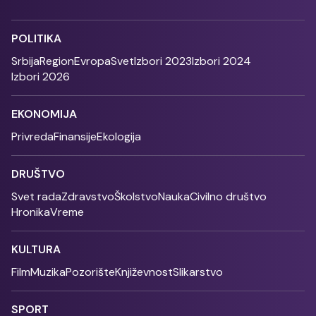
POLITIKA
Srbija
Region
Evropa
Svet
Izbori 2023
Izbori 2024
Izbori 2026
EKONOMIJA
Privreda
Finansije
Ekologija
DRUŠTVO
Svet rada
Zdravstvo
Školstvo
Nauka
Civilno društvo
Hronika
Vreme
KULTURA
Film
Muzika
Pozorište
Književnost
Slikarstvo
SPORT