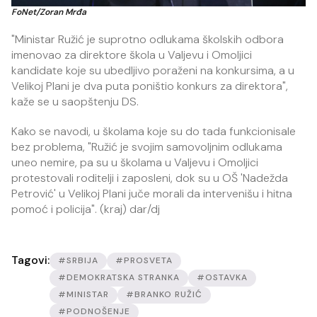
FoNet/Zoran Mrđa
"Ministar Ružić je suprotno odlukama školskih odbora
imenovao za direktore škola u Valjevu i Omoljici
kandidate koje su ubedljivo poraženi na konkursima, a u
Velikoj Plani je dva puta poništio konkurs za direktora",
kaže se u saopštenju DS.
Kako se navodi, u školama koje su do tada funkcionisale
bez problema, "Ružić je svojim samovoljnim odlukama
uneo nemire, pa su u školama u Valjevu i Omoljici
protestovali roditelji i zaposleni, dok su u OŠ 'Nadežda
Petrović' u Velikoj Plani juče morali da intervenišu i hitna
pomoć i policija". (kraj) dar/dj
Tagovi:
#SRBIJA
#PROSVETA
#DEMOKRATSKA STRANKA
#OSTAVKA
#MINISTAR
#BRANKO RUŽIĆ
#PODNOŠENJE