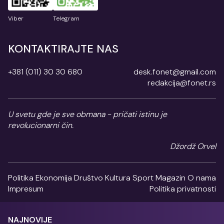
Viber
Telegram
KONTAKTIRAJTE NAS
+381 (011) 30 30 680
desk.fonet@gmail.com
redakcija@fonet.rs
U svetu gde je sve obmana - pričati istinu je
revolucionarni čin.
Džordž Orvel
Politika
Ekonomija
Društvo
Kultura
Sport
Magazin
O nama
Impresum
Politika privatnosti
NAJNOVIJE