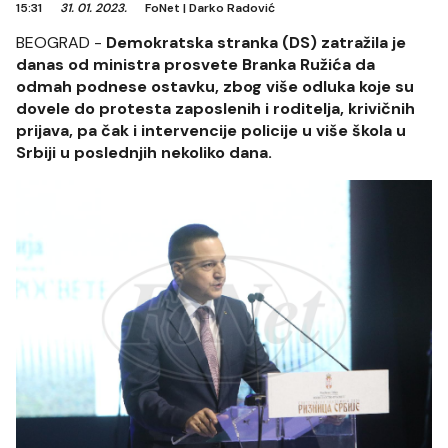
15:31
31. 01. 2023.
FoNet
|
Darko Radović
BEOGRAD -
Demokratska stranka (DS) zatražila je
danas od ministra prosvete Branka Ružića da
odmah podnese ostavku, zbog više odluka koje su
dovele do protesta zaposlenih i roditelja, krivičnih
prijava, pa čak i intervencije policije u više škola u
Srbiji u poslednjih nekoliko dana.