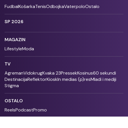
Fudbal
Košarka
Tenis
Odbojka
Vaterpolo
Ostalo
SP 2026
MAGAZIN
Lifestyle
Moda
TV
Agreman
Vidokrug
Kvaka 23
Pressek
Kosinus
60 sekundi
Destinacija
Reflektor
Kiosk
In medias (p)res
Mladi i mediji
Stigma
OSTALO
Reels
Podcast
Promo
Fonet - 2004 - 2026 - All rights reserved