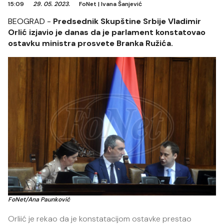
15:09
29. 05. 2023.
FoNet
|
Ivana Šanjević
BEOGRAD -
Predsednik Skupštine Srbije Vladimir
Orlić izjavio je danas da je parlament konstatovao
ostavku ministra prosvete Branka Ružića.
FoNet/Ana Paunković
Orliić je rekao da je konstatacijom ostavke prestao