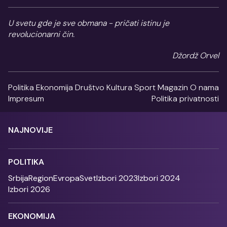
U svetu gde je sve obmana - pričati istinu je
revolucionarni čin.
Džordž Orvel
Politika
Ekonomija
Društvo
Kultura
Sport
Magazin
O nama
Impresum
Politika privatnosti
NAJNOVIJE
POLITIKA
Srbija
Region
Evropa
Svet
Izbori 2023
Izbori 2024
Izbori 2026
EKONOMIJA