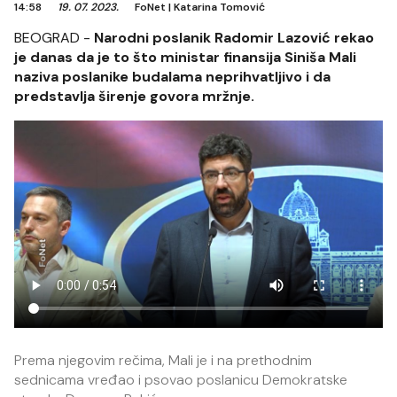
14:58
19. 07. 2023.
FoNet
|
Katarina Tomović
BEOGRAD -
Narodni poslanik Radomir Lazović rekao
je danas da je to što ministar finansija Siniša Mali
naziva poslanike budalama neprihvatljivo i da
predstavlja širenje govora mržnje.
Prema njegovim rečima, Mali je i na prethodnim
sednicama vređao i psovao poslanicu Demokratske