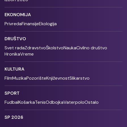
EKONOMIJA
Privreda
Finansije
Ekologija
DRUŠTVO
Svet rada
Zdravstvo
Školstvo
Nauka
Civilno društvo
Hronika
Vreme
KULTURA
Film
Muzika
Pozorište
Književnost
Slikarstvo
SPORT
Fudbal
Košarka
Tenis
Odbojka
Vaterpolo
Ostalo
SP 2026