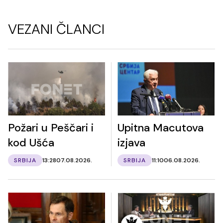
VEZANI ČLANCI
Požari u Peščari i
Upitna Macutova
kod Ušća
izjava
SRBIJA
13:28
07.08.2026.
SRBIJA
11:10
06.08.2026.