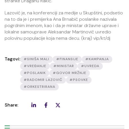
stranke Draganu Rakić.
Lazović je, na konferenciji za medije u Skupštini, podsetio
na to da je i premijerka Ana Brnabić poslanike nazivala
pogrdnim imenom, kao i da je ministar državne uprave i
lokalne samouprave Aleksandar Martinović uvredio
polovinu populacije koja nema decu. (kraj) vip/kt/dj
Tagovi:
#SINIŠA MALI
#FINANSIJE
#KAMPANJA
#VREĐANJE
#MINISTAR
#UVREDA
#POSLANIK
#GOVOR MRŽNJE
#RADOMIR LAZOVIĆ
#PSOVKE
#ORKESTRIRANA
Share: