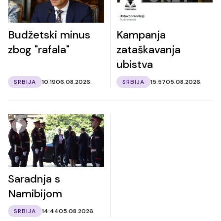
Budžetski minus
Kampanja
zbog "rafala"
zataškavanja
ubistva
SRBIJA
10:19
06.08.2026.
SRBIJA
15:57
05.08.2026.
Saradnja s
Namibijom
SRBIJA
14:44
05.08.2026.