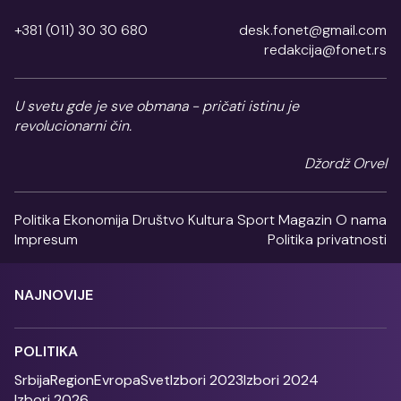
+381 (011) 30 30 680
desk.fonet@gmail.com
redakcija@fonet.rs
U svetu gde je sve obmana - pričati istinu je
revolucionarni čin.
Džordž Orvel
Politika
Ekonomija
Društvo
Kultura
Sport
Magazin
O nama
Impresum
Politika privatnosti
NAJNOVIJE
POLITIKA
Srbija
Region
Evropa
Svet
Izbori 2023
Izbori 2024
Izbori 2026