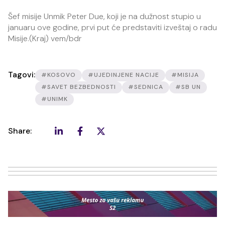
Šef misije Unmik Peter Due, koji je na dužnost stupio u
januaru ove godine, prvi put će predstaviti izveštaj o radu
Misije.(Kraj) vem/bdr
Tagovi:
#KOSOVO
#UJEDINJENE NACIJE
#MISIJA
#SAVET BEZBEDNOSTI
#SEDNICA
#SB UN
#UNIMK
Share: