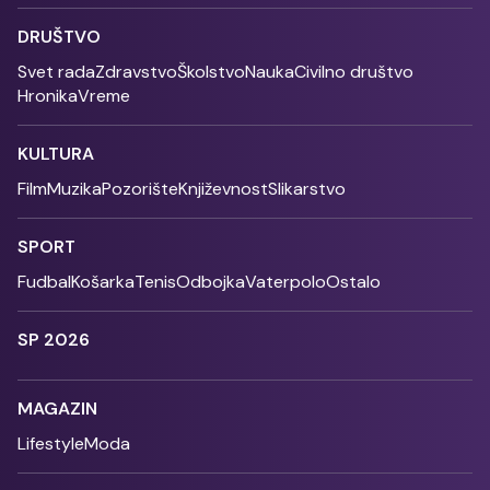
DRUŠTVO
Svet rada
Zdravstvo
Školstvo
Nauka
Civilno društvo
Hronika
Vreme
KULTURA
Film
Muzika
Pozorište
Književnost
Slikarstvo
SPORT
Fudbal
Košarka
Tenis
Odbojka
Vaterpolo
Ostalo
SP 2026
MAGAZIN
Lifestyle
Moda