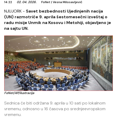
14:22
02. 04. 2026.
FoNet
|
Vesna Milosavljević
NJUJORK -
Savet bezbednosti Ujedinjenih nacija
(UN) razmotriće 9. aprila šestomesečni izveštaj o
radu misije Unmik na Kosovu i Metohiji, objavljeno je
na sajtu UN.
FoNet/AP/ilustracija
Sednica će biti održana 9. aprila u 10 sati po lokalnom
vremenu, odnosno u 16 časova po srednjeevropskom
vremenu.