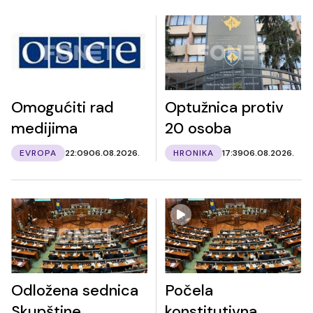
Omogućiti rad
Optužnica protiv
medijima
20 osoba
EVROPA
22:09
06.08.2026.
HRONIKA
17:39
06.08.2026.
Odložena sednica
Počela
Skupštine
konstitutivna