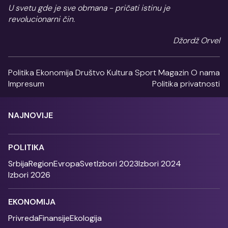
U svetu gde je sve obmana - pričati istinu je
revolucionarni čin.
Džordž Orvel
Politika
Ekonomija
Društvo
Kultura
Sport
Magazin
O nama
Impresum
Politika privatnosti
NAJNOVIJE
POLITIKA
Srbija
Region
Evropa
Svet
Izbori 2023
Izbori 2024
Izbori 2026
EKONOMIJA
Privreda
Finansije
Ekologija