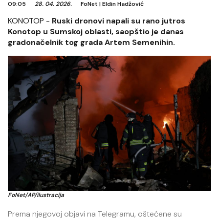
09:05
28. 04. 2026.
FoNet
|
Eldin Hadžović
KONOTOP -
Ruski dronovi napali su rano jutros
Konotop u Sumskoj oblasti, saopštio je danas
gradonačelnik tog grada Artem Semenihin.
FoNet/AP/ilustracija
Prema njegovoj objavi na Telegramu, oštećene su