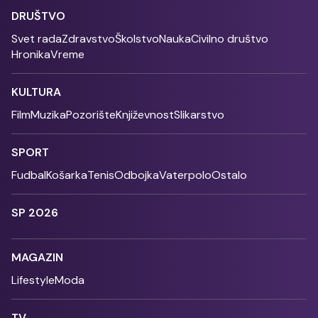
DRUŠTVO
Svet rada
Zdravstvo
Školstvo
Nauka
Civilno društvo
Hronika
Vreme
KULTURA
Film
Muzika
Pozorište
Književnost
Slikarstvo
SPORT
Fudbal
Košarka
Tenis
Odbojka
Vaterpolo
Ostalo
SP 2026
MAGAZIN
Lifestyle
Moda
TV