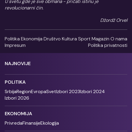
U svetu gde je sve obmana - pričati istinu je
revolucionarni čin.
Džordž Orvel
Politika
Ekonomija
Društvo
Kultura
Sport
Magazin
O nama
Impresum
Politika privatnosti
NAJNOVIJE
POLITIKA
Srbija
Region
Evropa
Svet
Izbori 2023
Izbori 2024
Izbori 2026
EKONOMIJA
Privreda
Finansije
Ekologija