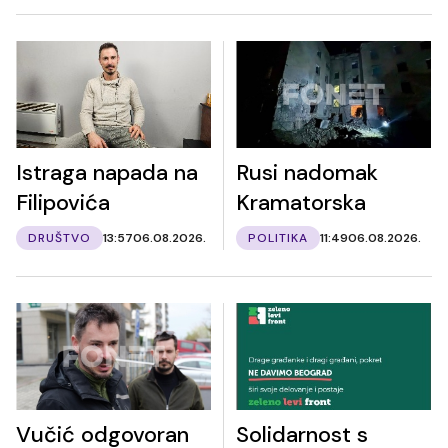
Istraga napada na
Rusi nadomak
Filipovića
Kramatorska
DRUŠTVO
13:57
06.08.2026.
POLITIKA
11:49
06.08.2026.
Vučić odgovoran
Solidarnost s