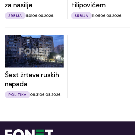
za nasilje
Filipovićem
SRBIJA
11:31
06.08.2026.
SRBIJA
11:05
06.08.2026.
Šest žrtava ruskih
napada
POLITIKA
09:31
06.08.2026.