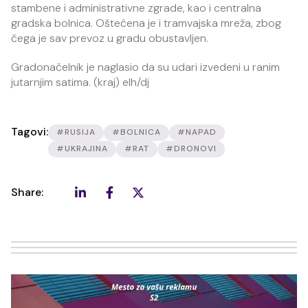
stambene i administrativne zgrade, kao i centralna
gradska bolnica. Oštećena je i tramvajska mreža, zbog
čega je sav prevoz u gradu obustavljen.
Gradonačelnik je naglasio da su udari izvedeni u ranim
jutarnjim satima. (kraj) elh/dj
Tagovi:
#RUSIJA
#BOLNICA
#NAPAD
#UKRAJINA
#RAT
#DRONOVI
Share: