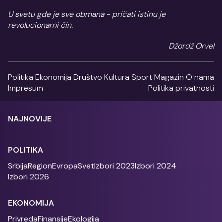
U svetu gde je sve obmana - pričati istinu je
revolucionarni čin.
Džordž Orvel
Politika
Ekonomija
Društvo
Kultura
Sport
Magazin
O nama
Impresum
Politika privatnosti
NAJNOVIJE
POLITIKA
Srbija
Region
Evropa
Svet
Izbori 2023
Izbori 2024
Izbori 2026
EKONOMIJA
Privreda
Finansije
Ekologija