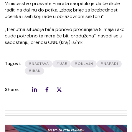
Ministarstvo prosvete Emirata saopštilo je da će škole
raditi na daljinu do petka, „zbog brige za bezbednost
učenika i svih koji rade u obrazovnom sektoru“.
„Trenutna situacija biće ponovo procenjena 8. maja i ako
bude potrebno ta mera će biti produžena“, navodi se u
saopštenju, prenosi CNN. (kraj) is/mk
Tagovi:
#NASTAVA
#UAE
#ONLAJN
#NAPADI
#IRAN
Share: