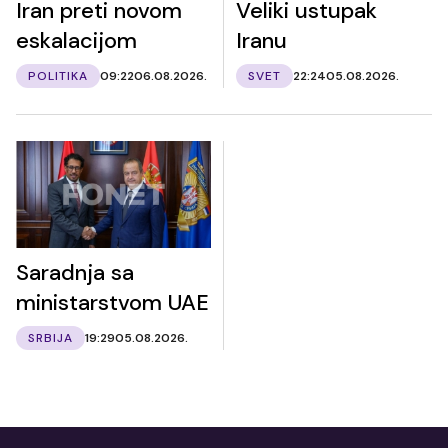
Iran preti novom
Veliki ustupak
eskalacijom
Iranu
POLITIKA
09:22
06.08.2026.
SVET
22:24
05.08.2026.
Saradnja sa
ministarstvom UAE
SRBIJA
19:29
05.08.2026.