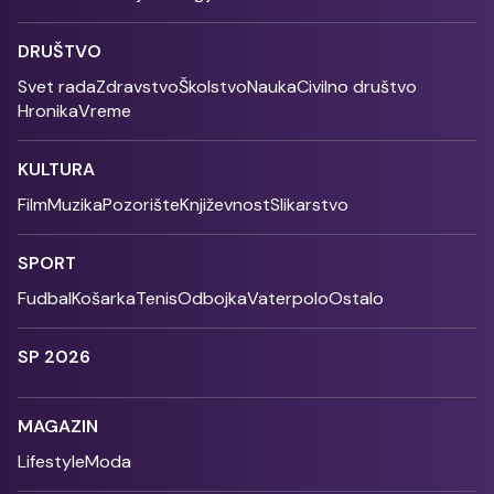
DRUŠTVO
Svet rada
Zdravstvo
Školstvo
Nauka
Civilno društvo
Hronika
Vreme
KULTURA
Film
Muzika
Pozorište
Književnost
Slikarstvo
SPORT
Fudbal
Košarka
Tenis
Odbojka
Vaterpolo
Ostalo
SP 2026
MAGAZIN
Lifestyle
Moda