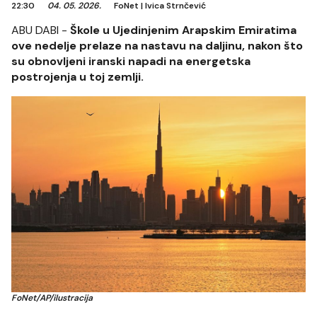
22:30
04. 05. 2026.
FoNet
|
Ivica Strnčević
ABU DABI -
Škole u ​​Ujedinjenim Arapskim Emiratima
ove nedelje prelaze na nastavu na daljinu, nakon što
su obnovljeni iranski napadi na energetska
postrojenja u toj zemlji.
FoNet/AP/ilustracija