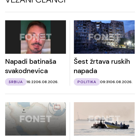
Napadi batinaša
Šest žrtava ruskih
svakodnevica
napada
SRBIJA
16:22
06.08.2026.
POLITIKA
09:31
06.08.2026.